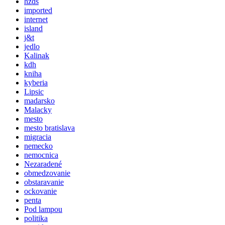
hzds
imported
internet
island
j&t
jedlo
Kalinak
kdh
kniha
kyberia
Lipsic
madarsko
Malacky
mesto
mesto bratislava
migracia
nemecko
nemocnica
Nezaradené
obmedzovanie
obstaravanie
ockovanie
penta
Pod lampou
politika