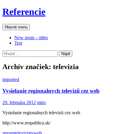
Preskočiť
Referencie
na
obsah
Hľadať
Hlavné menu
New posts – titles
Test
Hľadať:
Archív značiek: televizia
imported
Vysielanie regionalnych televizii cez web
29. februára 2012
miro
Vysielanie regionalnych televizii cez web
http://www.respublica.sk/
stream
televizia
tv
web