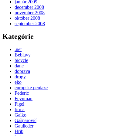
január 2009
december 2008
november 2008
október 2008
september 2008
Kategórie
.net
Beblavy
bicycle
dane
doprava
drogy
eko
europske peniaze
Federic
Feynman
Figel
firma
Galko
Gašparovič
Gaulieder
Hrib