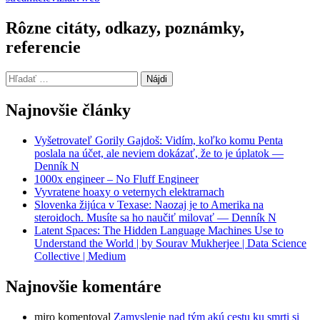
Rôzne citáty, odkazy, poznámky,
referencie
Hľadať:
Najnovšie články
Vyšetrovateľ Gorily Gajdoš: Vidím, koľko komu Penta
poslala na účet, ale neviem dokázať, že to je úplatok —
Denník N
1000x engineer – No Fluff Engineer
Vyvratene hoaxy o veternych elektrarnach
Slovenka žijúca v Texase: Naozaj je to Amerika na
steroidoch. Musíte sa ho naučiť milovať — Denník N
Latent Spaces: The Hidden Language Machines Use to
Understand the World | by Sourav Mukherjee | Data Science
Collective | Medium
Najnovšie komentáre
miro
komentoval
Zamyslenie nad tým akú cestu ku smrti si