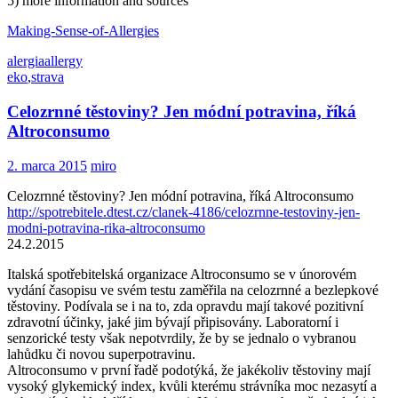
5) more information and sources
Making-Sense-of-Allergies
alergia
allergy
eko
,
strava
Celozrnné těstoviny? Jen módní potravina, říká
Altroconsumo
2. marca 2015
miro
Celozrnné těstoviny? Jen módní potravina, říká Altroconsumo
http://spotrebitele.dtest.cz/
clanek-4186/celozrnne-
testoviny-jen-
modni-potravina-
rika-altroconsumo
24.2.2015
Italská spotřebitelská organizace Altroconsumo se v únorovém
vydání časopisu ve svém testu zaměřila na celozrnné a bezlepkové
těstoviny. Podívala se i na to, zda opravdu mají takové pozitivní
zdravotní účinky, jaké jim bývají připisovány. Laboratorní i
senzorické testy však nepotvrdily, že by se jednalo o vybranou
lahůdku či novou superpotravinu.
Altroconsumo v první řadě podotýká, že jakékoliv těstoviny mají
vysoký glykemický index, kvůli kterému strávníka moc nezasytí a