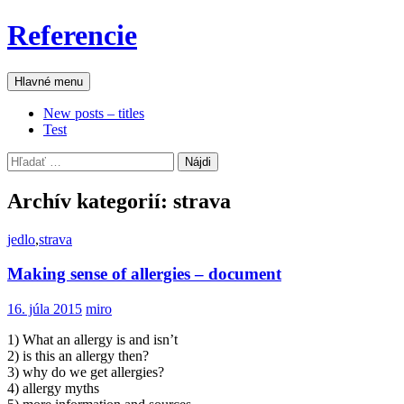
Preskočiť
Referencie
na
obsah
Hľadať
Hlavné menu
New posts – titles
Test
Hľadať:
Archív kategorií: strava
jedlo
,
strava
Making sense of allergies – document
16. júla 2015
miro
1) What an allergy is and isn’t
2) is this an allergy then?
3) why do we get allergies?
4) allergy myths