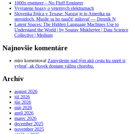
1000x engineer – No Fluff Engineer
Vyvratene hoaxy o veternych elektrarnach
Slovenka žijúca v Texase: Naozaj je to Amerika na
steroidoch. Musíte sa ho naučiť milovať — Denník N
Latent Spaces: The Hidden Language Machines Use to
Understand the World | by Sourav Mukherjee | Data Science
Collective | Medium
Najnovšie komentáre
miro
komentoval
Zamyslenie nad tým akú cestu ku smrti si
vybrať, ak človek dostane vážnu chorobu.
Archív
august 2026
júl 2026
jún 2026
máj 2026
apríl 2026
marec 2026
december 2025
november 2025