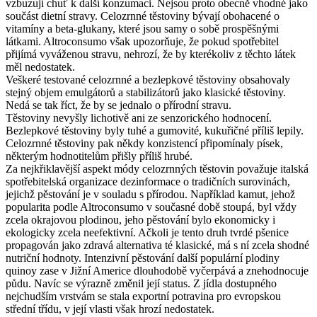
vzbuzují chuť k další konzumaci. Nejsou proto obecně vhodné jako
součást dietní stravy. Celozrnné těstoviny bývají obohacené o
vitamíny a beta-glukany, které jsou samy o sobě prospěšnými
látkami. Altroconsumo však upozorňuje, že pokud spotřebitel
přijímá vyváženou stravu, nehrozí, že by kterékoliv z těchto látek
měl nedostatek.
Veškeré testované celozrnné a bezlepkové těstoviny obsahovaly
stejný objem emulgátorů a stabilizátorů jako klasické těstoviny.
Nedá se tak říct, že by se jednalo o přírodní stravu.
Těstoviny nevyšly lichotivě ani ze senzorického hodnocení.
Bezlepkové těstoviny byly tuhé a gumovité, kukuřičné příliš lepily.
Celozrnné těstoviny pak někdy konzistencí připomínaly písek,
některým hodnotitelům přišly příliš hrubé.
Za nejkřiklavější aspekt módy celozrnných těstovin považuje italská
spotřebitelská organizace dezinformace o tradičních surovinách,
jejichž pěstování je v souladu s přírodou. Například kamut, jehož
popularita podle Altroconsumo v současné době stoupá, byl vždy
zcela okrajovou plodinou, jeho pěstování bylo ekonomicky i
ekologicky zcela neefektivní. Ačkoli je tento druh tvrdé pšenice
propagován jako zdravá alternativa té klasické, má s ní zcela shodné
nutriční hodnoty. Intenzivní pěstování další populární plodiny
quinoy zase v Jižní Americe dlouhodobě vyčerpává a znehodnocuje
půdu. Navíc se výrazně změnil její status. Z jídla dostupného
nejchudším vrstvám se stala exportní potravina pro evropskou
střední třídu, v její vlasti však hrozí nedostatek.