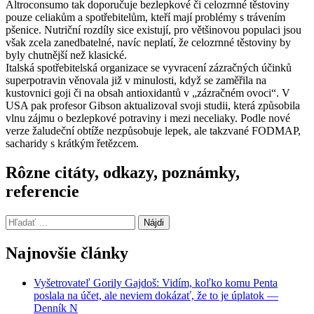
Altroconsumo tak doporučuje bezlepkové či celozrnné těstoviny
pouze celiakům a spotřebitelům, kteří mají problémy s trávením
pšenice. Nutriční rozdíly sice existují, pro většinovou populaci jsou
však zcela zanedbatelné, navíc neplatí, že celozrnné těstoviny by
byly chutnější než klasické.
Italská spotřebitelská organizace se vyvracení zázračných účinků
superpotravin věnovala již v minulosti, když se zaměřila na
kustovnici goji či na obsah antioxidantů v „zázračném ovoci“. V
USA pak profesor Gibson aktualizoval svoji studii, která způsobila
vlnu zájmu o bezlepkové potraviny i mezi neceliaky. Podle nové
verze žaludeční obtíže nezpůsobuje lepek, ale takzvané FODMAP,
sacharidy s krátkým řetězcem.
Rôzne citáty, odkazy, poznámky,
referencie
Hľadať:
Najnovšie články
Vyšetrovateľ Gorily Gajdoš: Vidím, koľko komu Penta
poslala na účet, ale neviem dokázať, že to je úplatok —
Denník N