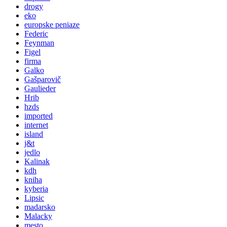
drogy
eko
europske peniaze
Federic
Feynman
Figel
firma
Galko
Gašparovič
Gaulieder
Hrib
hzds
imported
internet
island
j&t
jedlo
Kalinak
kdh
kniha
kyberia
Lipsic
madarsko
Malacky
mesto