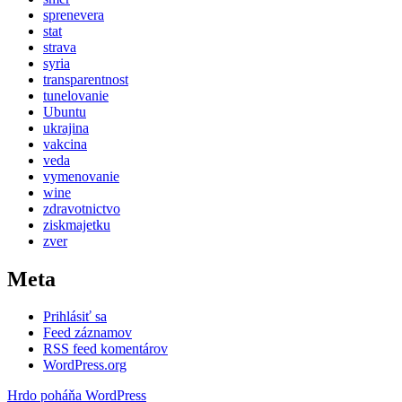
sprenevera
stat
strava
syria
transparentnost
tunelovanie
Ubuntu
ukrajina
vakcina
veda
vymenovanie
wine
zdravotnictvo
ziskmajetku
zver
Meta
Prihlásiť sa
Feed záznamov
RSS feed komentárov
WordPress.org
Hrdo poháňa WordPress