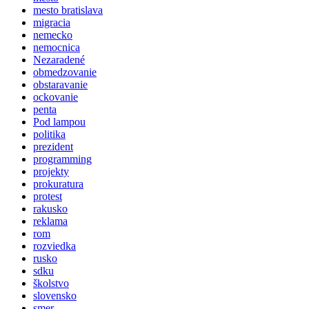
mesto bratislava
migracia
nemecko
nemocnica
Nezaradené
obmedzovanie
obstaravanie
ockovanie
penta
Pod lampou
politika
prezident
programming
projekty
prokuratura
protest
rakusko
reklama
rom
rozviedka
rusko
sdku
školstvo
slovensko
smer