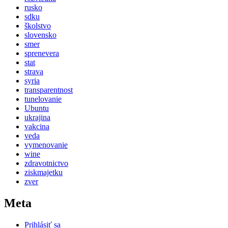
rusko
sdku
školstvo
slovensko
smer
sprenevera
stat
strava
syria
transparentnost
tunelovanie
Ubuntu
ukrajina
vakcina
veda
vymenovanie
wine
zdravotnictvo
ziskmajetku
zver
Meta
Prihlásiť sa