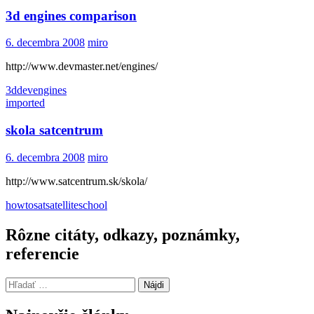
3d engines comparison
6. decembra 2008
miro
http://www.devmaster.net/engines/
3d
dev
engines
imported
skola satcentrum
6. decembra 2008
miro
http://www.satcentrum.sk/skola/
howto
sat
satellite
school
Rôzne citáty, odkazy, poznámky,
referencie
Hľadať: