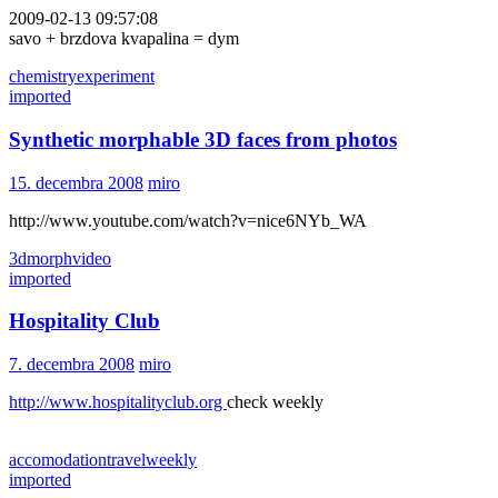
2009-02-13 09:57:08
savo + brzdova kvapalina = dym
chemistry
experiment
imported
Synthetic morphable 3D faces from photos
15. decembra 2008
miro
http://www.youtube.com/watch?v=nice6NYb_WA
3d
morph
video
imported
Hospitality Club
7. decembra 2008
miro
http://www.hospitalityclub.org
check weekly
accomodation
travel
weekly
imported