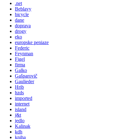
.net
Beblavy
bicycle
dane
doprava
drogy
eko
europske peniaze
Federic
Feynman
Figel
firma
Galko
Gašparovič
Gaulieder
Hrib
hzds
imported
internet
island
j&t
jedlo
Kalinak
kdh
kniha