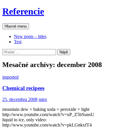
Preskočiť
Referencie
na
obsah
Hľadať
Hlavné menu
New posts – titles
Test
Hľadať:
Mesačné archívy: december 2008
imported
Chemical recipees
25. decembra 2008
miro
mountain dew + baking soda + peroxide = light
http://www.youtube.com/watch?v=uP_Z5bSunsU
liquid to ice, only video:
http://www.youtube.com/watch?v=pkLGttkxfT4