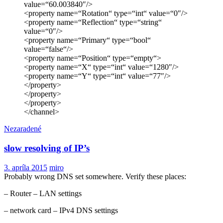
value=“60.003840″/>
<property name=“Rotation“ type=“int“ value=“0″/>
<property name=“Reflection“ type=“string“
value=“0″/>
<property name=“Primary“ type=“bool“
value=“false“/>
<property name=“Position“ type=“empty“>
<property name=“X“ type=“int“ value=“1280″/>
<property name=“Y“ type=“int“ value=“77″/>
</property>
</property>
</property>
</channel>
Nezaradené
slow resolving of IP’s
3. apríla 2015
miro
Probably wrong DNS set somewhere. Verify these places:
– Router – LAN settings
– network card – IPv4 DNS settings