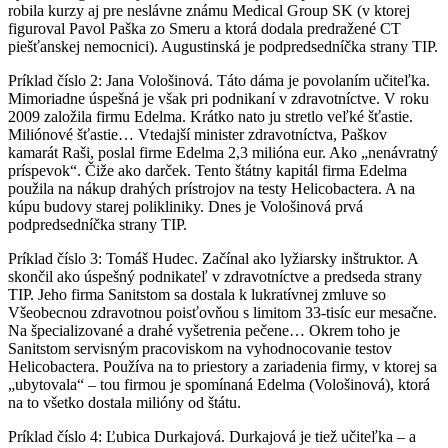
robila kurzy aj pre neslávne známu Medical Group SK (v ktorej
figuroval Pavol Paška zo Smeru a ktorá dodala predražené CT
piešťanskej nemocnici). Augustinská je podpredsedníčka strany TIP.
Príklad číslo 2: Jana Vološinová. Táto dáma je povolaním učiteľka.
Mimoriadne úspešná je však pri podnikaní v zdravotníctve. V roku
2009 založila firmu Edelma. Krátko nato ju stretlo veľké šťastie.
Miliónové šťastie… Vtedajší minister zdravotníctva, Paškov
kamarát Raši, poslal firme Edelma 2,3 milióna eur. Ako „nenávratný
príspevok“. Čiže ako darček. Tento štátny kapitál firma Edelma
použila na nákup drahých prístrojov na testy Helicobactera. A na
kúpu budovy starej polikliniky. Dnes je Vološinová prvá
podpredsedníčka strany TIP.
Príklad číslo 3: Tomáš Hudec. Začínal ako lyžiarsky inštruktor. A
skončil ako úspešný podnikateľ v zdravotníctve a predseda strany
TIP. Jeho firma Sanitstom sa dostala k lukratívnej zmluve so
Všeobecnou zdravotnou poisťovňou s limitom 33-tisíc eur mesačne.
Na špecializované a drahé vyšetrenia pečene… Okrem toho je
Sanitstom servisným pracoviskom na vyhodnocovanie testov
Helicobactera. Používa na to priestory a zariadenia firmy, v ktorej sa
„ubytovala“ – tou firmou je spomínaná Edelma (Vološinová), ktorá
na to všetko dostala milióny od štátu.
Príklad číslo 4: Ľubica Durkajová. Durkajová je tiež učiteľka – a