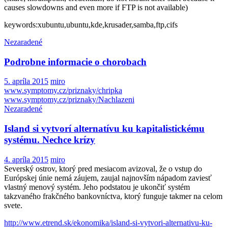
causes slowdowns and even more if FTP is not available)
keywords:xubuntu,ubuntu,kde,krusader,samba,ftp,cifs
Nezaradené
Podrobne informacie o chorobach
5. apríla 2015
miro
www.symptomy.cz/priznaky/chripka
www.symptomy.cz/priznaky/Nachlazeni
Nezaradené
Island si vytvorí alternatívu ku kapitalistickému
systému. Nechce krízy
4. apríla 2015
miro
Severský ostrov, ktorý pred mesiacom avizoval, že o vstup do
Európskej únie nemá záujem, zaujal najnovším nápadom zaviesť
vlastný menový systém. Jeho podstatou je ukončiť systém
takzvaného frakčného bankovníctva, ktorý funguje takmer na celom
svete.
http://www.etrend.sk/ekonomika/island-si-vytvori-alternativu-ku-