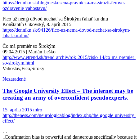
https://dennikn.sk/blog/neskusena-pravnicka-ma-strazit-ferove-
ozdravenie-vahostavu/
Fico už nemá dôvod nechať sa Širokým ťahať ku dnu
Konštantín Čikovský, 8. apríl 2015
https://dennikn.sk/94126/fico-uz-nema-dovod-nechat-sa-sirokym-
tahat-ku-dnu/
Čo má premiér so Širokým
09.04.2015 | Marián Leško
http://www.etrend.sk/trend-archiv/rok-2015/cislo-14/co-ma-premier-
so-sirokym.html
Vahostav,Fico,Siroky
Nezaradené
The Google University Effect – The internet may be
creating an army of overconfident pseudoexperts.
15. apríla 2015
miro
http://theness.com/neurologicablog/index.php/the-google-university-
effect/
…
„Confirmation bias is powerful and dangerous specifically because it