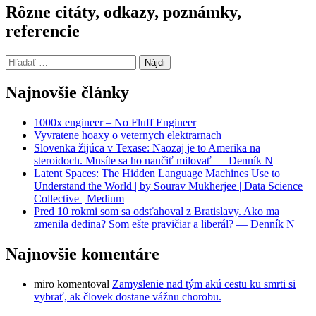
Rôzne citáty, odkazy, poznámky,
referencie
Hľadať:
Najnovšie články
1000x engineer – No Fluff Engineer
Vyvratene hoaxy o veternych elektrarnach
Slovenka žijúca v Texase: Naozaj je to Amerika na
steroidoch. Musíte sa ho naučiť milovať — Denník N
Latent Spaces: The Hidden Language Machines Use to
Understand the World | by Sourav Mukherjee | Data Science
Collective | Medium
Pred 10 rokmi som sa odsťahoval z Bratislavy. Ako ma
zmenila dedina? Som ešte pravičiar a liberál? — Denník N
Najnovšie komentáre
miro
komentoval
Zamyslenie nad tým akú cestu ku smrti si
vybrať, ak človek dostane vážnu chorobu.