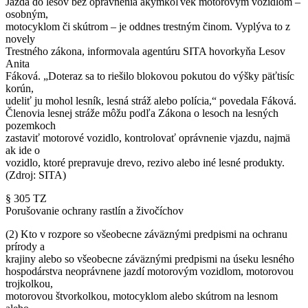
Jazda do lesov bez oprávnenia akýmkoľvek motorovým vozidlom –
osobným,
motocyklom či skútrom – je oddnes trestným činom. Vyplýva to z
novely
Trestného zákona, informovala agentúru SITA hovorkyňa Lesov
Anita
Fáková. „Doteraz sa to riešilo blokovou pokutou do výšky päťtisíc
korún,
udeliť ju mohol lesník, lesná stráž alebo polícia,“ povedala Fáková.
Členovia lesnej stráže môžu podľa Zákona o lesoch na lesných
pozemkoch
zastaviť motorové vozidlo, kontrolovať oprávnenie vjazdu, najmä
ak ide o
vozidlo, ktoré prepravuje drevo, rezivo alebo iné lesné produkty.
(Zdroj: SITA)
§ 305 TZ
Porušovanie ochrany rastlín a živočíchov
(2) Kto v rozpore so všeobecne záväznými predpismi na ochranu
prírody a
krajiny alebo so všeobecne záväznými predpismi na úseku lesného
hospodárstva neoprávnene jazdí motorovým vozidlom, motorovou
trojkolkou,
motorovou štvorkolkou, motocyklom alebo skútrom na lesnom