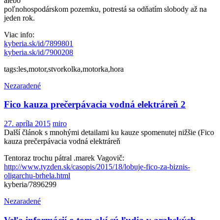
alebo
poľnohospodárskom pozemku, potrestá sa odňatím slobody až na
jeden rok.
Viac info:
kyberia.sk/id/7899801
kyberia.sk/id/7900208
tags:les,motor,stvorkolka,motorka,hora
Nezaradené
Fico kauza prečerpávacia vodná elektráreň 2
27. apríla 2015
miro
Další článok s mnohými detailami ku kauze spomenutej nižšie (Fico
kauza prečerpávacia vodná elektráreň
Tentoraz trochu pátral .marek Vagovič:
http://www.tyzden.sk/casopis/2015/18/lobuje-fico-za-biznis-
oligarchu-brhela.html
kyberia/7896299
Nezaradené