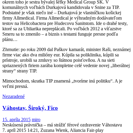
okrem toho je sestra bývalej šéfky Medical Group SK. V
komunálnych voľbách Durkajová kandidovala v Snine za TIP.
Podstatné je však niečo iné – Durkajová je vlastníčkou košickej
firmy Allmedical. Firma Allmedical je výhradným dodávateľom
testov na Helicobactera pre Hudecovu Sanitstom. Ide o drahé testy,
ktoré sa za Uhliarika nepreplácali. Po voľbách 2012 a víťazstve
Smeru sa to zmenilo – a biznis s testami funguje presne podľa
plánu…
Zhrnutie: po roku 2009 dal Paškov kamarát, minister Raši, neznámej
firme viac ako dva milióny eur. Kúpila sa poliklinika, kúpili sa
prístroje, urobili sa zmluvy so štátnou poisťovňou. A na sieti
spriaznených firiem zarába kompletne celé vedenie novej „liberálnej
strany“ strany TIP.
Mimochodom, skratka TIP znamená „tvoríme inú politiku“. A je
veľmi presná.
Nezaradené
Váhostav, Široký, Fico
15. apríla 2015
miro
Neskúsená právnička – má strážiť férové ozdravenie Váhostavu
7. apríl 2015 14:21, Zuzana Wienk, Aliancia Fair-play