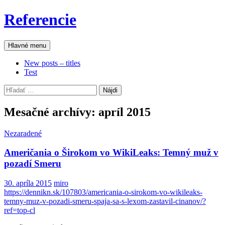
Preskočiť
Referencie
na
obsah
Hľadať
Hlavné menu
New posts – titles
Test
Hľadať:
Mesačné archívy: apríl 2015
Nezaradené
Američania o Širokom vo WikiLeaks: Temný muž v
pozadí Smeru
30. apríla 2015
miro
https://dennikn.sk/107803/americania-o-sirokom-vo-wikileaks-
temny-muz-v-pozadi-smeru-spaja-sa-s-lexom-zastavil-cinanov/?
ref=top-cl