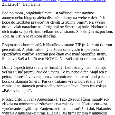
21.12.2014, Dag Danis
Pod pojmom „brigádnik Smeru“ si väčšinou predstavíme
anonymného blogera alebo diskutéra, ktorý na webe v debatách
kope do „rozbitej pravice“. A chváli „stabilný Smer“. Na vyššej
úrovni však narazíme na „brigádnikov Smeru“ aj inde. Niektorí z
nich majú svoju vlastnú, celkom novú stranu. S bohatým rozpočtom.
Volá sa TIP. A je celkom úspešná.
Prvým úspechom mladých liberálov v strane TIP je, že rastú (k trom
percentám). A plnia misiu: tým, že na seba viažu tri percentá
opozičných voličov, zarezali pod čiaru dve malé opozičné strany.
Sulíkovu SaS a Lipšicovu NOVU. Na začiatok to celkom stačí.
Druhý úspech tejto strany je finančný. Lídri strany mali – a majú –
veľmi slušné príjmy. Nie od Smeru. To by nebolo fér. Majú ich z
peňazí, ktoré sú vo verejnom zdravotníctve a ktoré má pod palcom
košická skupina Smeru (Paška). Takmer všetci lídri strany TIP
zarábajú na štátnych peniazoch v zdravotníctve. Preto ich volajú
„Paškovi chlapci“.
Príklad číslo 1: Ivana Augustinská. Táto 26-ročná žena minulý rok
získala na ministerstve zdravotníctva zákazku na 20-tisíc eur – za
vyučovanie angličtiny. Záujemcovia mali na súťaž tri dni. Nakoniec
vyhrala Augustinskej firma ELenAJ. Jej firma pritom v minulosti