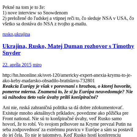
Pekné na tom je to že:
1) nove interview so Snowdenom
2) preložené do ľudskej a vtipnej reči to, čo sleduje NSA v USA, čo
všetko sa dostáva do NSA z tvojho g-mailu.
rusko
,
ukrajina
Ukrajina, Rusko, Matej Duman rozhovor s Timothy
Snyder
22. apríla 2015
miro
http://hn.hnonline.sk/svet-120/americky-expert-anexia-krymu-to-je-
ako-keby-madarsko-obsadilo-bratislavu-732801
Reakcia Európy je však v porovnaní s hrozbou, o ktorej hovoríte,
pomerne mierna. Znamená to, že si ju Európa neuvedomuje? Nie
sú náhodou tieto vaše úvahy príliš konšpiračné?
Ani nie, ruská zahraničná politika sa dá dobre zdokumentovať.
Existuje mnoho aktuálnych príkladov, povedzme ako pôžička pre
Front national. Nie sú to konšpiračné úvahy, veď Rusko samo
hovorí, že to robí. Vo svojom príhovore na Kryme prevzal Putin na
seba zodpovednosť za extrémnu pravicu v Európe a sám sa postavil
do jej čela. To nie je tajomstvo. Keď Rusko hostí konferenciu