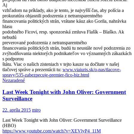
Aj
vzhľadom na príklady, ako je tento, je najvyšší čas, aby polícia a
prokuratúra objasnili podozrenia z netransparentné
ho
financovania politických strán, vrátane káuz ako Gorila, nahrávka
hlasu
podobného Ficovi, resp. sponzorská zmluva Flašík – Blaško. Ak
nebudú
preverované podozrenia z netransparentné
ho
financovania politických strán, budú tu neustále nové podozrenia zo
zvýhodňovania niektorých podnikateľov vo významných zákazkách
s podporou
štátu. Viac o našich zisteniach v tejto kauze sa dočítate v našej
tlačovej správe a prezentácii tu:
www.viaiuris.sk
/o-nas/
tlacove-
spravy/
535-zabezpecuje-
premier-fico-bi
z.html
Nezaradené
Last Week Tonight with John Oliver: Government
Surveillance
22. apríla 2015
miro
Last Week Tonight with John Oliver: Government Surveillance
(HBO)
https://www.youtube.com/watch?
v=XEVlyP4_11M