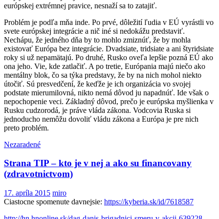
európskej extrémnej pravice, nesnaží sa to zatajiť.
Problém je podľa mňa inde. Po prvé, dôležití ľudia v EÚ vyrástli vo
svete európskej integrácie a nič iné si nedokážu predstaviť.
Nechápu, že jedného dňa by to mohlo zmiznúť, že by mohla
existovať Európa bez integrácie. Dvadsiate, tridsiate a ani štyridsiate
roky si už nepamätajú. Po druhé, Rusko oveľa lepšie pozná EÚ ako
ona jeho. Vie, kde zatlačiť. A po tretie, Európania majú niečo ako
mentálny blok, čo sa týka predstavy, že by na nich mohol niekto
útočiť. Sú presvedčení, že keďže je ich organizácia vo svojej
podstate mierumilovná, nikto nemá dôvod ju napadnúť. Ide však o
nepochopenie veci. Základný dôvod, prečo je európska myšlienka v
Rusku cudzorodá, je práve vláda zákona. Vodcovia Ruska si
jednoducho nemôžu dovoliť vládu zákona a Európa je pre nich
preto problém.
Nezaradené
Strana TIP – kto je v nej a ako su financovany
(zdravotnictvom)
17. apríla 2015
miro
Ciastocne spomenute davnejsie:
https://kyberia.sk/id/7618587
http://hn.hnonline.sk/dag-danis-brigadnici-smeru-v-akcii-639228