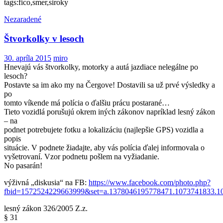
tags:fico,smer,siroky
Nezaradené
Štvorkolky v lesoch
30. apríla 2015
miro
Hnevajú vás štvorkolky, motorky a autá jazdiace nelegálne po
lesoch?
Postavte sa im ako my na Čergove! Dostavili sa už prvé výsledky a
po
tomto víkende má polícia o ďalšiu prácu postarané…
Tieto vozidlá porušujú okrem iných zákonov napríklad lesný zákon
– na
podnet potrebujete fotku a lokalizáciu (najlepšie GPS) vozidla a
popis
situácie. V podnete žiadajte, aby vás polícia ďalej informovala o
vyšetrovaní. Vzor podnetu pošlem na vyžiadanie.
No pasarán!
výživná „diskusia“ na FB:
https://www.facebook.com/photo.php?
fbid=1572524229663999&set=a.1378046195778471.1073741833.10
lesný zákon 326/2005 Z.z.
§ 31