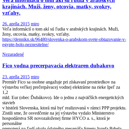
Veľa informácií o tom akí sú ľudia v arabských
krajinách. Muži, ženy, otcovia, matky, svokry,
vzťahy.
26. apríla 2015
miro
Veľa informácií o tom akí sú ľudia v arabských krajinách. Muži,
ženy, otcovia, matky, svokry, vzťahy.
https://dennikn.sk/96480/slovenka-o-arabskom-svete-obtazovanie-v-
egypte-bolo-neznesitelne/
Nezaradené
Fico vodna precerpavacia elektraren dubakovo
23. apríla 2015
miro
Premiér Fico sa osobne angažuje pri získavaní prostriedkov na
výstavbu veľkej prečerpávacej vodnej elektrárne na rieke Ipeľ za
1,2
mld. Eur (obec Ďubákovo). Ide o jednu z najväčších energetických
stavieb
v histórii Slovenska, ktorá má byť realizovaná v rámci PPP projektu.
Zistili sme, že osvedčenie na jej výstavbu vydalo Ministerstvo
hospodárstva SR novozaloženej firme HYCO a. s., ktorá je
personálne
prepojená na ľudí okolo údajného mecenáša Smeru Jozefa Brhela.