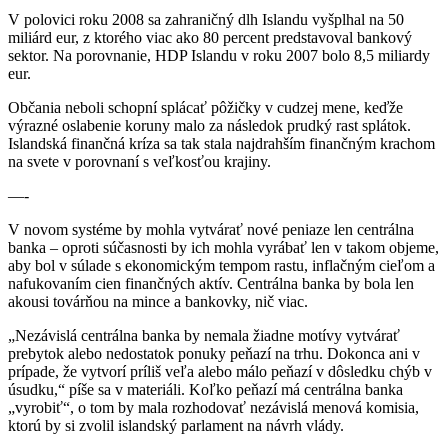
V polovici roku 2008 sa zahraničný dlh Islandu vyšplhal na 50
miliárd eur, z ktorého viac ako 80 percent predstavoval bankový
sektor. Na porovnanie, HDP Islandu v roku 2007 bolo 8,5 miliardy
eur.
Občania neboli schopní splácať pôžičky v cudzej mene, keďže
výrazné oslabenie koruny malo za následok prudký rast splátok.
Islandská finančná kríza sa tak stala najdrahším finančným krachom
na svete v porovnaní s veľkosťou krajiny.
—-
V novom systéme by mohla vytvárať nové peniaze len centrálna
banka – oproti súčasnosti by ich mohla vyrábať len v takom objeme,
aby bol v súlade s ekonomickým tempom rastu, inflačným cieľom a
nafukovaním cien finančných aktív. Centrálna banka by bola len
akousi továrňou na mince a bankovky, nič viac.
„Nezávislá centrálna banka by nemala žiadne motívy vytvárať
prebytok alebo nedostatok ponuky peňazí na trhu. Dokonca ani v
prípade, že vytvorí príliš veľa alebo málo peňazí v dôsledku chýb v
úsudku,“ píše sa v materiáli. Koľko peňazí má centrálna banka
„vyrobiť“, o tom by mala rozhodovať nezávislá menová komisia,
ktorú by si zvolil islandský parlament na návrh vlády.