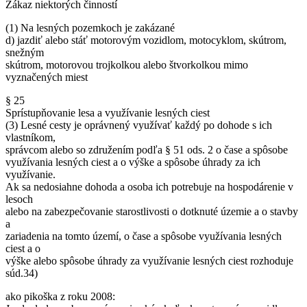
Zákaz niektorých činností
(1) Na lesných pozemkoch je zakázané
d) jazdiť alebo stáť motorovým vozidlom, motocyklom, skútrom,
snežným
skútrom, motorovou trojkolkou alebo štvorkolkou mimo
vyznačených miest
§ 25
Sprístupňovanie lesa a využívanie lesných ciest
(3) Lesné cesty je oprávnený využívať každý po dohode s ich
vlastníkom,
správcom alebo so združením podľa § 51 ods. 2 o čase a spôsobe
využívania lesných ciest a o výške a spôsobe úhrady za ich
využívanie.
Ak sa nedosiahne dohoda a osoba ich potrebuje na hospodárenie v
lesoch
alebo na zabezpečovanie starostlivosti o dotknuté územie a o stavby
a
zariadenia na tomto území, o čase a spôsobe využívania lesných
ciest a o
výške alebo spôsobe úhrady za využívanie lesných ciest rozhoduje
súd.34)
ako pikoška z roku 2008: