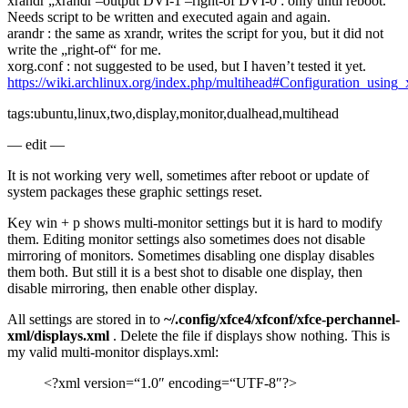
xrandr „xrandr –output DVI-1 –right-of DVI-0 : only until reboot.
Needs script to be written and executed again and again.
arandr : the same as xrandr, writes the script for you, but it did not
write the „right-of“ for me.
xorg.conf : not suggested to be used, but I haven’t tested it yet.
https://wiki.archlinux.org/index.php/multihead#Configuration_using_
tags:ubuntu,linux,two,display,monitor,dualhead,multihead
— edit —
It is not working very well, sometimes after reboot or update of
system packages these graphic settings reset.
Key win + p shows multi-monitor settings but it is hard to modify
them. Editing monitor settings also sometimes does not disable
mirroring of monitors. Sometimes disabling one display disables
them both. But still it is a best shot to disable one display, then
disable mirroring, then enable other display.
All settings are stored in to
~/.config/xfce4/xfconf/xfce-perchannel-
xml/displays.xml
. Delete the file if displays show nothing. This is
my valid multi-monitor displays.xml:
<?xml version=“1.0″ encoding=“UTF-8″?>