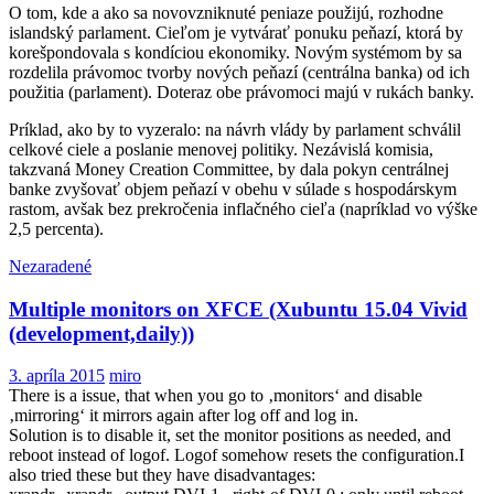
O tom, kde a ako sa novovzniknuté peniaze použijú, rozhodne
islandský parlament. Cieľom je vytvárať ponuku peňazí, ktorá by
korešpondovala s kondíciou ekonomiky. Novým systémom by sa
rozdelila právomoc tvorby nových peňazí (centrálna banka) od ich
použitia (parlament). Doteraz obe právomoci majú v rukách banky.
Príklad, ako by to vyzeralo: na návrh vlády by parlament schválil
celkové ciele a poslanie menovej politiky. Nezávislá komisia,
takzvaná Money Creation Committee, by dala pokyn centrálnej
banke zvyšovať objem peňazí v obehu v súlade s hospodárskym
rastom, avšak bez prekročenia inflačného cieľa (napríklad vo výške
2,5 percenta).
Nezaradené
Multiple monitors on XFCE (Xubuntu 15.04 Vivid
(development,daily))
3. apríla 2015
miro
There is a issue, that when you go to ‚monitors‘ and disable
‚mirroring‘ it mirrors again after log off and log in.
Solution is to disable it, set the monitor positions as needed, and
reboot instead of logof. Logof somehow resets the configuration.I
also tried these but they have disadvantages: