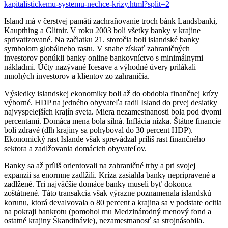
kapitalistickemu-systemu-nechce-krizy.html?split=2
Island má v čerstvej pamäti zachraňovanie troch bánk Landsbanki,
Kaupthing a Glitnir. V roku 2003 boli všetky banky v krajine
sprivatizované. Na začiatku 21. storočia boli islandské banky
symbolom globálneho rastu. V snahe získať zahraničných
investorov ponúkli banky online bankovníctvo s minimálnymi
nákladmi. Účty nazývané Icesave a výhodné úvery prilákali
mnohých investorov a klientov zo zahraničia.
Výsledky islandskej ekonomiky boli až do obdobia finančnej krízy
výborné. HDP na jedného obyvateľa radil Island do prvej desiatky
najvyspelejších krajín sveta. Miera nezamestnanosti bola pod dvomi
percentami. Domáca mena bola silná. Inflácia nízka. Štátne financie
boli zdravé (dlh krajiny sa pohyboval do 30 percent HDP).
Ekonomický rast Islande však sprevádzal príliš rast finančného
sektora a zadlžovania domácich obyvateľov.
Banky sa až príliš orientovali na zahraničné trhy a pri svojej
expanzii sa enormne zadlžili. Kríza zasiahla banky nepripravené a
zadlžené. Tri najväčšie domáce banky museli byť dokonca
zoštátnené. Táto transakcia však výrazne poznamenala islandskú
korunu, ktorá devalvovala o 80 percent a krajina sa v podstate ocitla
na pokraji bankrotu (pomohol mu Medzinárodný menový fond a
ostatné krajiny Škandinávie), nezamestnanosť sa strojnásobila.