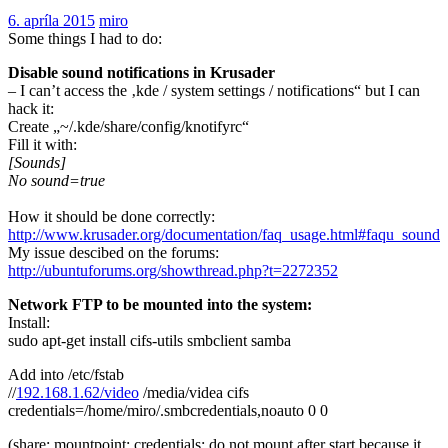
6. apríla 2015
miro
Some things I had to do:
Disable sound notifications in Krusader
– I can’t access the ‚kde / system settings / notifications“ but I can
hack it:
Create „~/.kde/share/config/knotifyrc“
Fill it with:
[Sounds]
No sound=true
How it should be done correctly:
http://www.krusader.org/documentation/faq_usage.html#faqu_sound
My issue descibed on the forums:
http://ubuntuforums.org/showthread.php?t=2272352
Network FTP to be mounted into the system:
Install:
sudo apt-get install cifs-utils smbclient samba
Add into /etc/fstab
//
192.168.1.62/video
/media/videa cifs
credentials=/home/miro/.smbcredentials,noauto 0 0
(share; mountpoint; credentials; do not mount after start because it