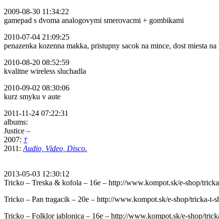
2009-08-30 11:34:22
gamepad s dvoma analogovymi smerovacmi + gombikami
2010-07-04 21:09:25
penazenka kozenna makka, pristupny sacok na mince, dost miesta na 
2010-08-20 08:52:59
kvalitne wireless sluchadla
2010-09-02 08:30:06
kurz smyku v aute
2011-11-24 07:22:31
albums:
Justice –
2007:
†
2011:
Audio, Video, Disco.
2013-05-03 12:30:12
Tricko – Treska & kofola – 16e – http://www.kompot.sk/e-shop/tricka-
Tricko – Pan tragacik – 20e – http://www.kompot.sk/e-shop/tricka-t-sh
Tricko – Folklor jablonica – 16e – http://www.kompot.sk/e-shop/tricka