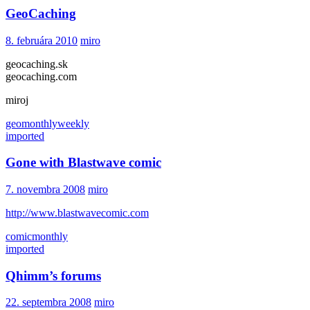
GeoCaching
8. februára 2010
miro
geocaching.sk
geocaching.com
miroj
geo
monthly
weekly
imported
Gone with Blastwave comic
7. novembra 2008
miro
http://www.blastwavecomic.com
comic
monthly
imported
Qhimm’s forums
22. septembra 2008
miro