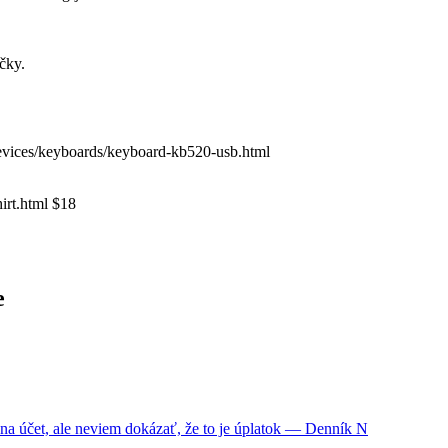
čky.
-devices/keyboards/keyboard-kb520-usb.html
hirt.html $18
e
na účet, ale neviem dokázať, že to je úplatok — Denník N