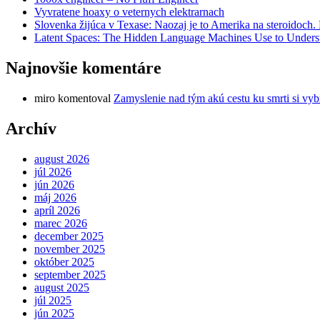
Vyvratene hoaxy o veternych elektrarnach
Slovenka žijúca v Texase: Naozaj je to Amerika na steroidoch
Latent Spaces: The Hidden Language Machines Use to Understa
Najnovšie komentáre
miro
komentoval
Zamyslenie nad tým akú cestu ku smrti si vyb
Archív
august 2026
júl 2026
jún 2026
máj 2026
apríl 2026
marec 2026
december 2025
november 2025
október 2025
september 2025
august 2025
júl 2025
jún 2025