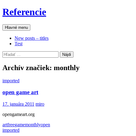
Preskočiť
Referencie
na
obsah
Hľadať
Hlavné menu
New posts – titles
Test
Hľadať:
Archív značiek: monthly
imported
open game art
17. januára 2011
miro
opengameart.org
art
free
game
monthly
open
imported