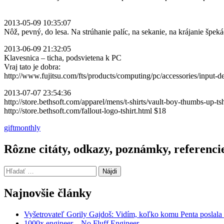
2013-05-09 10:35:07
Nôž, pevný, do lesa. Na strúhanie palíc, na sekanie, na krájanie špeká
2013-06-09 21:32:05
Klavesnica – ticha, podsvietena k PC
Vraj tato je dobra:
http://www.fujitsu.com/fts/products/computing/pc/accessories/input
2013-07-07 23:54:36
http://store.bethsoft.com/apparel/mens/t-shirts/vault-boy-thumbs-up-ts
http://store.bethsoft.com/fallout-logo-tshirt.html $18
gift
monthly
Rôzne citáty, odkazy, poznámky, referenci
Hľadať:
Najnovšie články
Vyšetrovateľ Gorily Gajdoš: Vidím, koľko komu Penta poslala 
1000x engineer – No Fluff Engineer