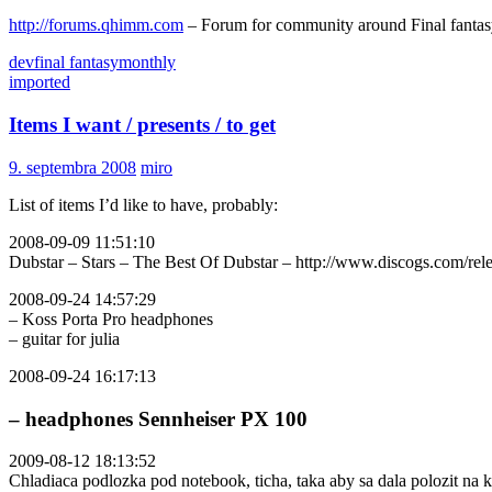
http://forums.qhimm.com
– Forum for community around Final fantasy
dev
final fantasy
monthly
imported
Items I want / presents / to get
9. septembra 2008
miro
List of items I’d like to have, probably:
2008-09-09 11:51:10
Dubstar – Stars – The Best Of Dubstar – http://www.discogs.com/rel
2008-09-24 14:57:29
– Koss Porta Pro headphones
– guitar for julia
2008-09-24 16:17:13
– headphones Sennheiser PX 100
2009-08-12 18:13:52
Chladiaca podlozka pod notebook, ticha, taka aby sa dala polozit na k