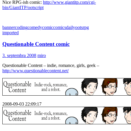
Nice RPG-ish comic:
http://www.giantitp.com/cgi-
bin/GiantITP/ootscript
banner
coding
comedy
comic
comics
daily
oots
rpg
imported
Questionable Content comic
3. septembra 2008
miro
Questionable Content – indie, romance, girls, geek –
http://www.questionablecontent.net/
2008-09-03 22:09:17