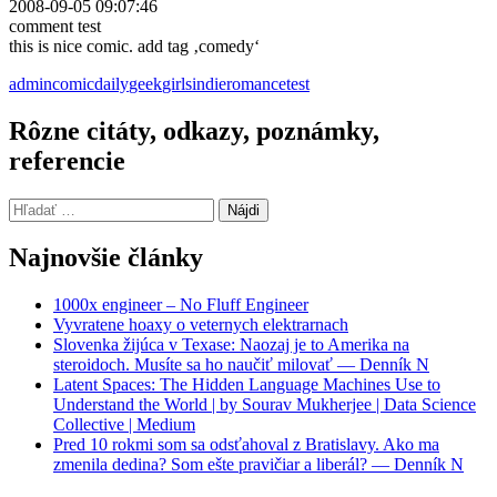
2008-09-05 09:07:46
comment test
this is nice comic. add tag ‚comedy‘
admin
comic
daily
geek
girls
indie
romance
test
Rôzne citáty, odkazy, poznámky,
referencie
Hľadať:
Najnovšie články
1000x engineer – No Fluff Engineer
Vyvratene hoaxy o veternych elektrarnach
Slovenka žijúca v Texase: Naozaj je to Amerika na
steroidoch. Musíte sa ho naučiť milovať — Denník N
Latent Spaces: The Hidden Language Machines Use to
Understand the World | by Sourav Mukherjee | Data Science
Collective | Medium
Pred 10 rokmi som sa odsťahoval z Bratislavy. Ako ma
zmenila dedina? Som ešte pravičiar a liberál? — Denník N