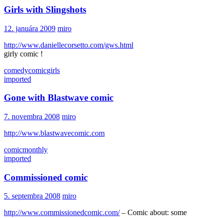
Girls with Slingshots
12. januára 2009
miro
http://www.daniellecorsetto.com/gws.html
girly comic !
comedy
comic
girls
imported
Gone with Blastwave comic
7. novembra 2008
miro
http://www.blastwavecomic.com
comic
monthly
imported
Commissioned comic
5. septembra 2008
miro
http://www.commissionedcomic.com/
– Comic about: some