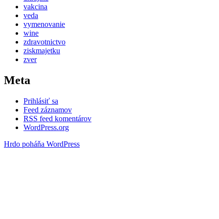
vakcina
veda
vymenovanie
wine
zdravotnictvo
ziskmajetku
zver
Meta
Prihlásiť sa
Feed záznamov
RSS feed komentárov
WordPress.org
Hrdo poháňa WordPress