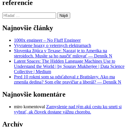
referencie
Hľadať:
Najnovšie články
1000x engineer – No Fluff Engineer
Vyvratene hoaxy o veternych elektrarnach
Slovenka žijúca v Texase: Naozaj je to Amerika na
steroidoch. Musíte sa ho naučiť milovať — Denník N
Latent Spaces: The Hidden Language Machines Use to
Understand the World | by Sourav Mukherjee | Data Science
Collective | Medium
Pred 10 rokmi som sa odsťahoval z Bratislavy. Ako ma
zmenila dedina? Som ešte pravičiar a liberál? — Denník N
Najnovšie komentáre
miro
komentoval
Zamyslenie nad tým akú cestu ku smrti si
vybrať, ak človek dostane vážnu chorobu.
Archív