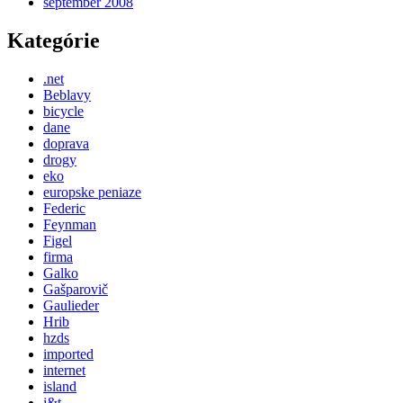
september 2008
Kategórie
.net
Beblavy
bicycle
dane
doprava
drogy
eko
europske peniaze
Federic
Feynman
Figel
firma
Galko
Gašparovič
Gaulieder
Hrib
hzds
imported
internet
island
j&t