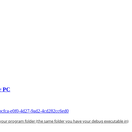
r PC
c2bcfca-e0f0-4d27-9ad2-4cd282cc6ed0
to your program folder (the same folder you have your debug executable in)