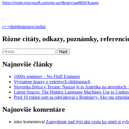
http://msdn.microsoft.com/en-us/library/aa985618.aspx
c++
distribute
msvc
redist
Rôzne citáty, odkazy, poznámky, referenci
Hľadať:
Najnovšie články
1000x engineer – No Fluff Engineer
Vyvratene hoaxy o veternych elektrarnach
Slovenka žijúca v Texase: Naozaj je to Amerika na steroidoch
Latent Spaces: The Hidden Language Machines Use to Understa
Pred 10 rokmi som sa odsťahoval z Bratislavy. Ako ma zmenila
Najnovšie komentáre
miro
komentoval
Zamyslenie nad tým akú cestu ku smrti si vyb