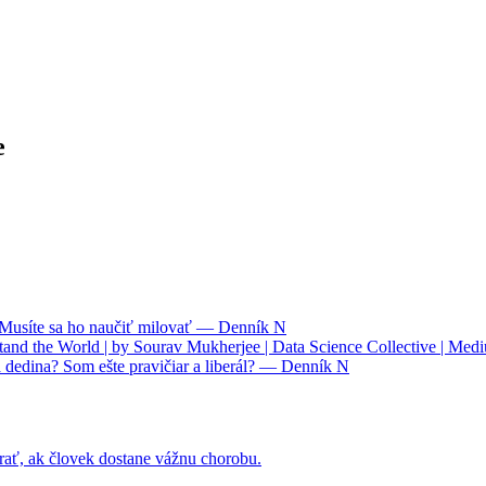
e
. Musíte sa ho naučiť milovať — Denník N
nd the World | by Sourav Mukherjee | Data Science Collective | Med
 dedina? Som ešte pravičiar a liberál? — Denník N
rať, ak človek dostane vážnu chorobu.