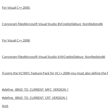
For Visual C++ 2005:
C:program filesMicrosoft Visual Studio 8VCredistDebug_NonRedistx86
For Visual C++ 2008:
C:program filesMicrosoft Visual Studio 9.0VCredistDebug_NonRedistx86
if using the VC/MFC Feature Pack for VC++ 2008 you must also define the f
#define _BIND_TO_CURRENT_MFC_VERSION 1
#define _BIND_TO_CURRENT_CRT_VERSION 1
And: