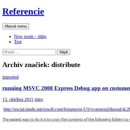
Preskočiť
Referencie
na
obsah
Hľadať
Hlavné menu
New posts – titles
Test
Hľadať:
Archív značiek: distribute
imported
running MSVC 2008 Express Debug app on custome
13. októbra 2011
miro
http://social.msdn.microsoft.com/forums/en-US/vcgeneral/thread/4
The easiest way to do it is to copy the contents of the following folders 