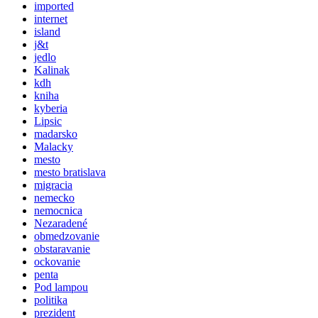
imported
internet
island
j&t
jedlo
Kalinak
kdh
kniha
kyberia
Lipsic
madarsko
Malacky
mesto
mesto bratislava
migracia
nemecko
nemocnica
Nezaradené
obmedzovanie
obstaravanie
ockovanie
penta
Pod lampou
politika
prezident