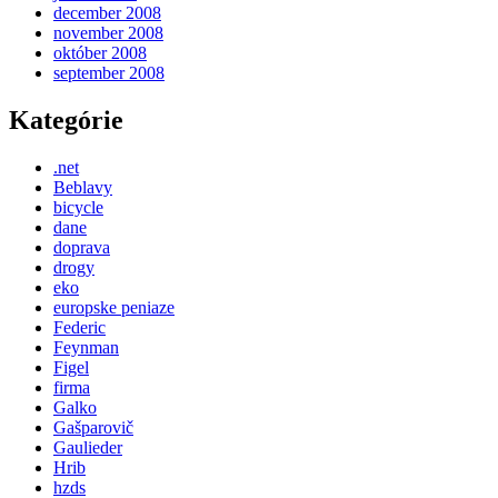
december 2008
november 2008
október 2008
september 2008
Kategórie
.net
Beblavy
bicycle
dane
doprava
drogy
eko
europske peniaze
Federic
Feynman
Figel
firma
Galko
Gašparovič
Gaulieder
Hrib
hzds