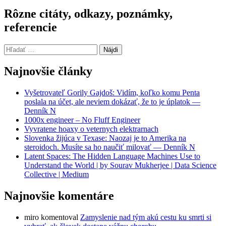
Rôzne citáty, odkazy, poznámky,
referencie
Hľadať:
Najnovšie články
Vyšetrovateľ Gorily Gajdoš: Vidím, koľko komu Penta
poslala na účet, ale neviem dokázať, že to je úplatok —
Denník N
1000x engineer – No Fluff Engineer
Vyvratene hoaxy o veternych elektrarnach
Slovenka žijúca v Texase: Naozaj je to Amerika na
steroidoch. Musíte sa ho naučiť milovať — Denník N
Latent Spaces: The Hidden Language Machines Use to
Understand the World | by Sourav Mukherjee | Data Science
Collective | Medium
Najnovšie komentáre
miro
komentoval
Zamyslenie nad tým akú cestu ku smrti si