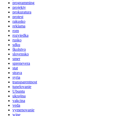
programming
projekty
prokuratura
protest
rakusko
reklama
rom
rozviedka
rusko
sdku
školstvo
slovensko
smer
sprenevera
stat
strava
syria
transparentnost
tunelovanie
Ubuntu
ukrajina
vakcina
veda
vymenovanie
wine