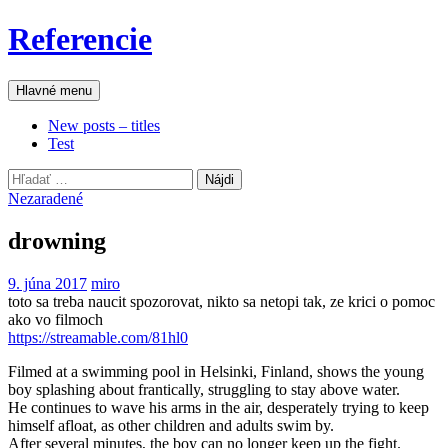
Preskočiť
Referencie
na
obsah
Hľadať
Hlavné menu
New posts – titles
Test
Hľadať:
Nezaradené
drowning
9. júna 2017
miro
toto sa treba naucit spozorovat, nikto sa netopi tak, ze krici o pomoc
ako vo filmoch
https://streamable.com/81hl0
Filmed at a swimming pool in Helsinki, Finland, shows the young
boy splashing about frantically, struggling to stay above water.
He continues to wave his arms in the air, desperately trying to keep
himself afloat, as other children and adults swim by.
After several minutes, the boy can no longer keep up the fight.