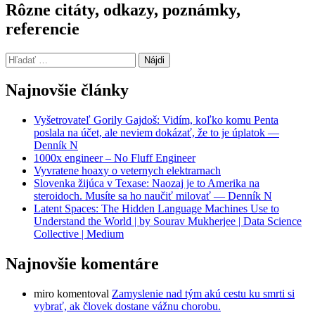
Rôzne citáty, odkazy, poznámky,
referencie
Hľadať:
Najnovšie články
Vyšetrovateľ Gorily Gajdoš: Vidím, koľko komu Penta
poslala na účet, ale neviem dokázať, že to je úplatok —
Denník N
1000x engineer – No Fluff Engineer
Vyvratene hoaxy o veternych elektrarnach
Slovenka žijúca v Texase: Naozaj je to Amerika na
steroidoch. Musíte sa ho naučiť milovať — Denník N
Latent Spaces: The Hidden Language Machines Use to
Understand the World | by Sourav Mukherjee | Data Science
Collective | Medium
Najnovšie komentáre
miro
komentoval
Zamyslenie nad tým akú cestu ku smrti si
vybrať, ak človek dostane vážnu chorobu.