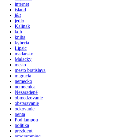
internet
island
j&t
jedlo
Kalinak
kdh
kniha
kyberia
Lipsic
madarsko
Malacky
mesto
mesto bratislava
migracia
nemecko
nemocnica
Nezaradené
obmedzovanie
obstaravanie
ockovanie
penta
Pod lampou
politika
prezident
programming