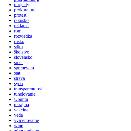
projekty
prokuratura
protest
rakusko
reklama
rom
rozviedka
rusko
sdku
školstvo
slovensko
smer
sprenevera
stat
strava
syria
transparentnost
tunelovanie
Ubuntu
ukrajina
vakcina
veda
vymenovanie
wine
zdravotnictvo