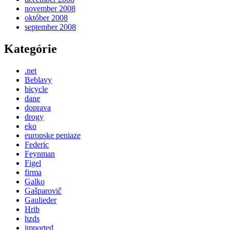
november 2008
október 2008
september 2008
Kategórie
.net
Beblavy
bicycle
dane
doprava
drogy
eko
europske peniaze
Federic
Feynman
Figel
firma
Galko
Gašparovič
Gaulieder
Hrib
hzds
imported