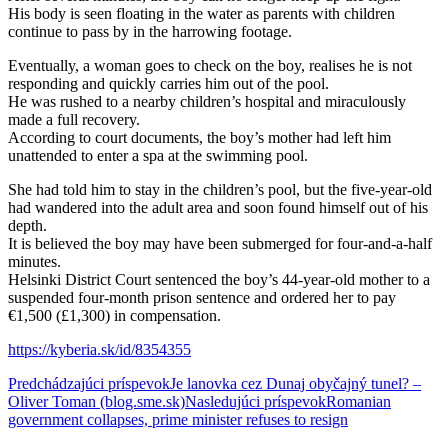
His body is seen floating in the water as parents with children
continue to pass by in the harrowing footage.
Eventually, a woman goes to check on the boy, realises he is not
responding and quickly carries him out of the pool.
He was rushed to a nearby children’s hospital and miraculously
made a full recovery.
According to court documents, the boy’s mother had left him
unattended to enter a spa at the swimming pool.
She had told him to stay in the children’s pool, but the five-year-old
had wandered into the adult area and soon found himself out of his
depth.
It is believed the boy may have been submerged for four-and-a-half
minutes.
Helsinki District Court sentenced the boy’s 44-year-old mother to a
suspended four-month prison sentence and ordered her to pay
€1,500 (£1,300) in compensation.
https://kyberia.sk/id/8354355
Navigácia
Predchádzajúci príspevok
Je lanovka cez Dunaj obyčajný tunel? –
Oliver Toman (blog.sme.sk)
Nasledujúci príspevok
Romanian
článkami
government collapses, prime minister refuses to resign