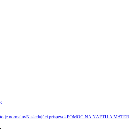
g
kto je normalny
Nasledujúci príspevok
POMOC NA NAFTU A MATE
e