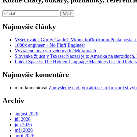
Hľadať:
Najnovšie články
Vyšetrovateľ Gorily Gajdoš: Vidím, koľko komu Penta poslala 
1000x engineer – No Fluff Engineer
Vyvratene hoaxy o veternych elektrarnach
Slovenka žijúca v Texase: Naozaj je to Amerika na steroidoch
Latent Spaces: The Hidden Language Machines Use to Understa
Najnovšie komentáre
miro
komentoval
Zamyslenie nad tým akú cestu ku smrti si vyb
Archív
august 2026
júl 2026
jún 2026
máj 2026
apríl 2026