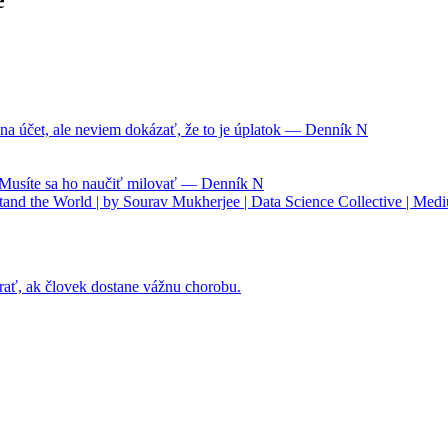
na účet, ale neviem dokázať, že to je úplatok — Denník N
. Musíte sa ho naučiť milovať — Denník N
nd the World | by Sourav Mukherjee | Data Science Collective | Med
rať, ak človek dostane vážnu chorobu.