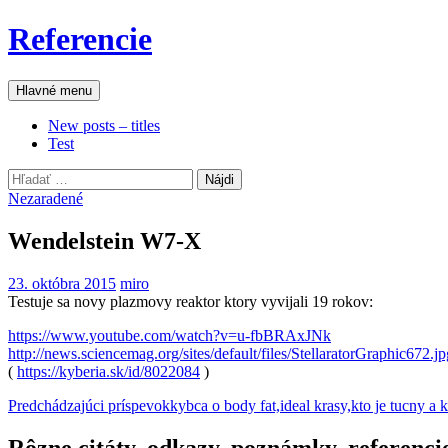
Preskočiť
Referencie
na
obsah
Hľadať
Hlavné menu
New posts – titles
Test
Hľadať:
Nezaradené
Wendelstein W7-X
23. októbra 2015
miro
Testuje sa novy plazmovy reaktor ktory vyvijali 19 rokov:
https://www.youtube.com/watch?v=u-fbBRAxJNk
http://news.sciencemag.org/sites/default/files/StellaratorGraphic672.jp
(
https://kyberia.sk/id/8022084
)
Navigácia
Predchádzajúci príspevok
kybca o body fat,ideal krasy,kto je tucny a 
článkami
Rôzne citáty, odkazy, poznámky, referenci