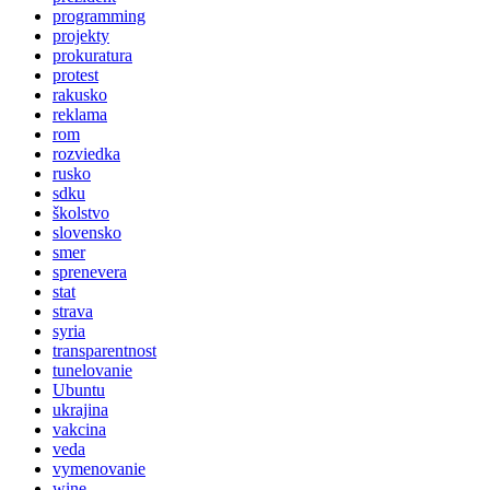
programming
projekty
prokuratura
protest
rakusko
reklama
rom
rozviedka
rusko
sdku
školstvo
slovensko
smer
sprenevera
stat
strava
syria
transparentnost
tunelovanie
Ubuntu
ukrajina
vakcina
veda
vymenovanie
wine