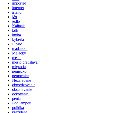
imported
internet
island
j&t
jedlo
Kalinak
kdh
kniha
kyberia
Lipsic
madarsko
Malacky
mesto
mesto bratislava
migracia
nemecko
nemocnica
Nezaradené
obmedzovanie
obstaravanie
ockovanie
penta
Pod lampou
politika
prezident