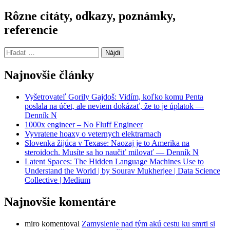
Rôzne citáty, odkazy, poznámky,
referencie
Hľadať:
Najnovšie články
Vyšetrovateľ Gorily Gajdoš: Vidím, koľko komu Penta
poslala na účet, ale neviem dokázať, že to je úplatok —
Denník N
1000x engineer – No Fluff Engineer
Vyvratene hoaxy o veternych elektrarnach
Slovenka žijúca v Texase: Naozaj je to Amerika na
steroidoch. Musíte sa ho naučiť milovať — Denník N
Latent Spaces: The Hidden Language Machines Use to
Understand the World | by Sourav Mukherjee | Data Science
Collective | Medium
Najnovšie komentáre
miro
komentoval
Zamyslenie nad tým akú cestu ku smrti si