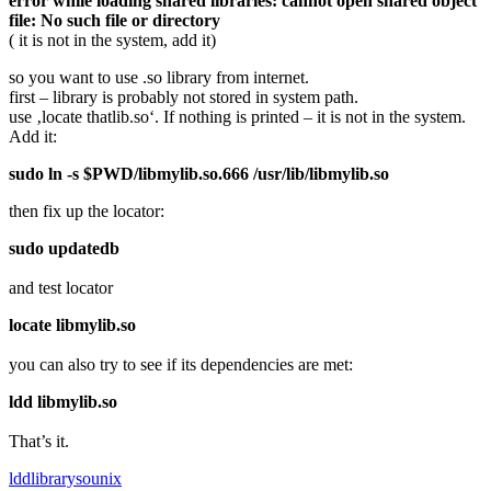
error while loading shared libraries: cannot open shared object
file: No such file or directory
( it is not in the system, add it)
so you want to use .so library from internet.
first – library is probably not stored in system path.
use ‚locate thatlib.so‘. If nothing is printed – it is not in the system.
Add it:
sudo ln -s $PWD/libmylib.so.666 /usr/lib/libmylib.so
then fix up the locator:
sudo updatedb
and test locator
locate libmylib.so
you can also try to see if its dependencies are met:
ldd libmylib.so
That’s it.
ldd
library
so
unix