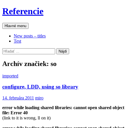
Preskočiť
Referencie
na
obsah
Hľadať
Hlavné menu
New posts – titles
Test
Hľadať:
Archív značiek: so
imported
configure, LDD, using so library
14. februára 2011
miro
error while loading shared libraries: cannot open shared object
file: Error 40
(link to it is wrong, ll on it)