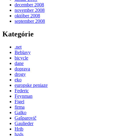
december 2008
november 2008
október 2008
september 2008
Kategórie
.net
Beblavy
bicycle
dane
doprava
drogy
eko
europske peniaze
Federic
Feynman
Figel
firma
Galko
Gašparovič
Gaulieder
Hrib
hzds