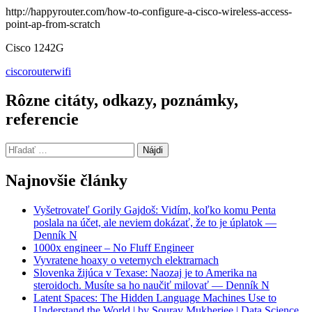
http://happyrouter.com/how-to-configure-a-cisco-wireless-access-
point-ap-from-scratch
Cisco 1242G
cisco
router
wifi
Rôzne citáty, odkazy, poznámky,
referencie
Hľadať:
Najnovšie články
Vyšetrovateľ Gorily Gajdoš: Vidím, koľko komu Penta
poslala na účet, ale neviem dokázať, že to je úplatok —
Denník N
1000x engineer – No Fluff Engineer
Vyvratene hoaxy o veternych elektrarnach
Slovenka žijúca v Texase: Naozaj je to Amerika na
steroidoch. Musíte sa ho naučiť milovať — Denník N
Latent Spaces: The Hidden Language Machines Use to
Understand the World | by Sourav Mukherjee | Data Science