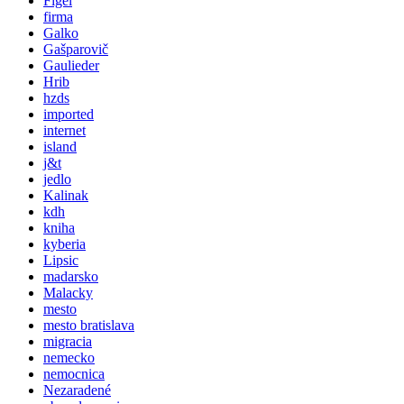
Figel
firma
Galko
Gašparovič
Gaulieder
Hrib
hzds
imported
internet
island
j&t
jedlo
Kalinak
kdh
kniha
kyberia
Lipsic
madarsko
Malacky
mesto
mesto bratislava
migracia
nemecko
nemocnica
Nezaradené