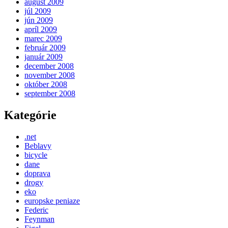
august 2009
júl 2009
jún 2009
apríl 2009
marec 2009
február 2009
január 2009
december 2008
november 2008
október 2008
september 2008
Kategórie
.net
Beblavy
bicycle
dane
doprava
drogy
eko
europske peniaze
Federic
Feynman