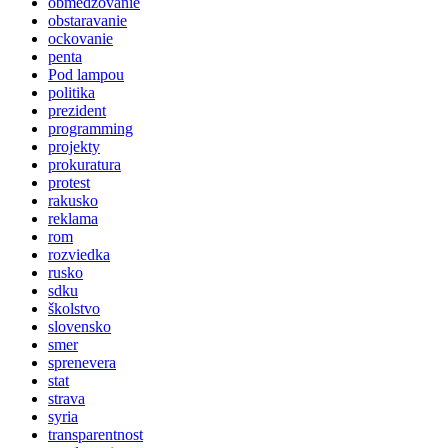
obmedzovanie
obstaravanie
ockovanie
penta
Pod lampou
politika
prezident
programming
projekty
prokuratura
protest
rakusko
reklama
rom
rozviedka
rusko
sdku
školstvo
slovensko
smer
sprenevera
stat
strava
syria
transparentnost