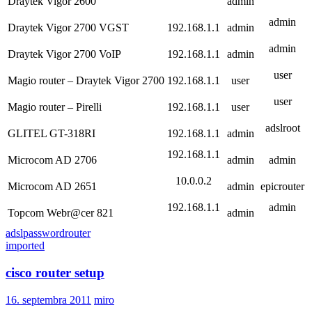
Draytek Vigor 2600
admin
admin
Draytek Vigor 2700 VGST
192.168.1.1
admin
admin
Draytek Vigor 2700 VoIP
192.168.1.1
admin
user
Magio router – Draytek Vigor 2700
192.168.1.1
user
user
Magio router – Pirelli
192.168.1.1
user
adslroot
GLITEL GT-318RI
192.168.1.1
admin
192.168.1.1
Microcom AD 2706
admin
admin
10.0.0.2
Microcom AD 2651
admin
epicrouter
192.168.1.1
admin
Topcom Webr@cer 821
admin
adsl
password
router
imported
cisco router setup
16. septembra 2011
miro