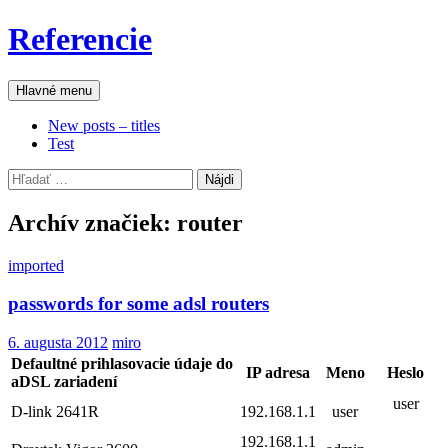
Preskočiť
Referencie
na
obsah
Hľadať
Hlavné menu
New posts – titles
Test
Hľadať:
Archív značiek: router
imported
passwords for some adsl routers
6. augusta 2012
miro
Defaultné prihlasovacie údaje do
IP adresa
Meno
Heslo
aDSL zariadení
user
D-link 2641R
192.168.1.1
user
192.168.1.1