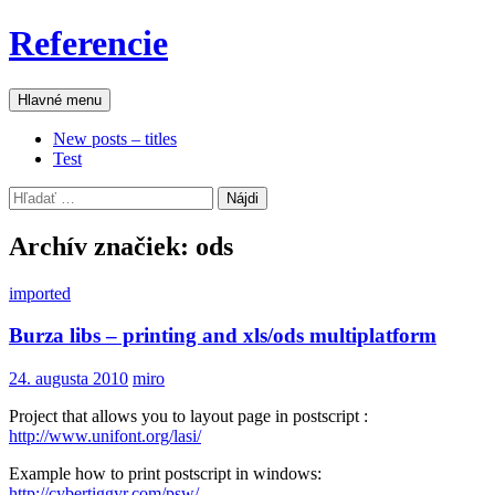
Preskočiť
Referencie
na
obsah
Hľadať
Hlavné menu
New posts – titles
Test
Hľadať:
Archív značiek: ods
imported
Burza libs – printing and xls/ods multiplatform
24. augusta 2010
miro
Project that allows you to layout page in postscript :
http://www.unifont.org/lasi/
Example how to print postscript in windows:
http://cybertiggyr.com/psw/