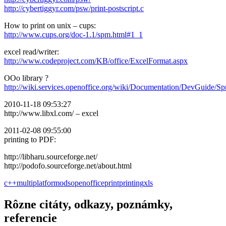
http://cybertiggyr.com/psw/print-postscript.c
How to print on unix – cups:
http://www.cups.org/doc-1.1/spm.html#1_1
excel read/writer:
http://www.codeproject.com/KB/office/ExcelFormat.aspx
OOo library ?
http://wiki.services.openoffice.org/wiki/Documentation/DevGuide
2010-11-18 09:53:27
http://www.libxl.com/ – excel
2011-02-08 09:55:00
printing to PDF:
http://libharu.sourceforge.net/
http://podofo.sourceforge.net/about.html
c++
multiplatform
ods
openoffice
print
printing
xls
Rôzne citáty, odkazy, poznámky,
referencie