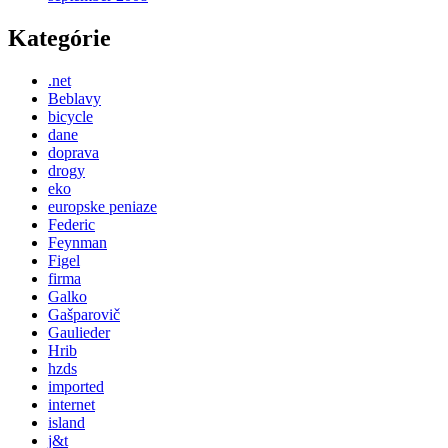
Kategórie
.net
Beblavy
bicycle
dane
doprava
drogy
eko
europske peniaze
Federic
Feynman
Figel
firma
Galko
Gašparovič
Gaulieder
Hrib
hzds
imported
internet
island
j&t