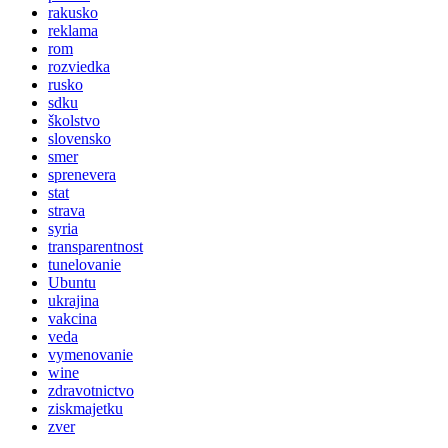
rakusko
reklama
rom
rozviedka
rusko
sdku
školstvo
slovensko
smer
sprenevera
stat
strava
syria
transparentnost
tunelovanie
Ubuntu
ukrajina
vakcina
veda
vymenovanie
wine
zdravotnictvo
ziskmajetku
zver