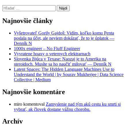
Hľadať:
Najnovšie články
Vyšetrovateľ Gorily Gajdoš: Vidím, koľko komu Penta
poslala na účet, ale neviem dokázať, že to je úplatok —
Denník N
1000x engineer – No Fluff Engineer
Vyvratene hoaxy o veternych elektrarnach
Slovenka žijúca v Texase: Naozaj je to Amerika na
steroidoch. Musíte sa ho naučiť milovať — Denník N
Latent Spaces: The Hidden Language Machines Use to
Understand the World | by Sourav Mukherjee | Data Science
Collective | Medium
Najnovšie komentáre
miro
komentoval
Zamyslenie nad tým akú cestu ku smrti si
vybrať, ak človek dostane vážnu chorobu.
Archív