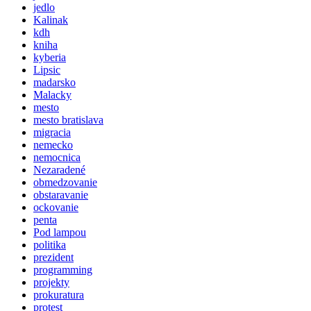
jedlo
Kalinak
kdh
kniha
kyberia
Lipsic
madarsko
Malacky
mesto
mesto bratislava
migracia
nemecko
nemocnica
Nezaradené
obmedzovanie
obstaravanie
ockovanie
penta
Pod lampou
politika
prezident
programming
projekty
prokuratura
protest