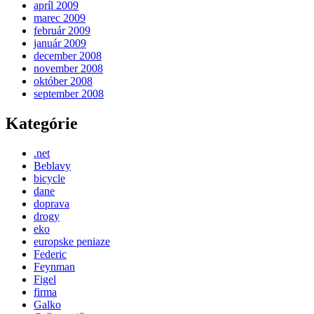
apríl 2009
marec 2009
február 2009
január 2009
december 2008
november 2008
október 2008
september 2008
Kategórie
.net
Beblavy
bicycle
dane
doprava
drogy
eko
europske peniaze
Federic
Feynman
Figel
firma
Galko