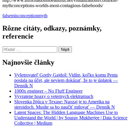
http://www.informationisbeautiful.net/visualizations/common-
mythconceptions-worlds-most-contagious-falsehoods/
false
misconception
myth
Rôzne citáty, odkazy, poznámky,
referencie
Hľadať:
Najnovšie články
Vyšetrovateľ Gorily Gajdoš: Vidím, koľko komu Penta
poslala na účet, ale neviem dokázať, že to je úplatok —
Denník N
1000x engineer – No Fluff Engineer
Vyvratene hoaxy o veternych elektrarnach
Slovenka žijúca v Texase: Naozaj je to Amerika na
steroidoch. Musíte sa ho naučiť milovať — Denník N
Latent Spaces: The Hidden Language Machines Use to
Understand the World | by Sourav Mukherjee | Data Science
Collective | Medium