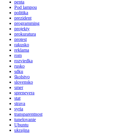
penta
Pod lampou
politika
prezident
programming
projekty
prokuratura
protest
rakusko
reklama
rom
rozviedka
rusko
sdku
školstvo
slovensko
smer
sprenevera
stat
strava
syria
transparentnost
tunelovanie
Ubuntu
ukrajina