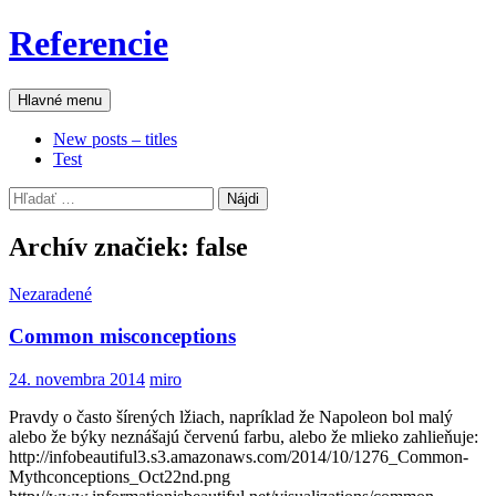
Preskočiť
Referencie
na
obsah
Hľadať
Hlavné menu
New posts – titles
Test
Hľadať:
Archív značiek: false
Nezaradené
Common misconceptions
24. novembra 2014
miro
Pravdy o často šírených lžiach, napríklad že Napoleon bol malý
alebo že býky neznášajú červenú farbu, alebo že mlieko zahlieňuje:
http://infobeautiful3.s3.amazonaws.com/2014/10/1276_Common-
Mythconceptions_Oct22nd.png