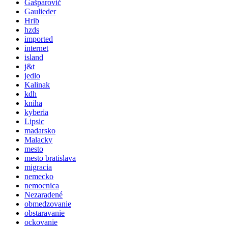
Gašparovič
Gaulieder
Hrib
hzds
imported
internet
island
j&t
jedlo
Kalinak
kdh
kniha
kyberia
Lipsic
madarsko
Malacky
mesto
mesto bratislava
migracia
nemecko
nemocnica
Nezaradené
obmedzovanie
obstaravanie
ockovanie