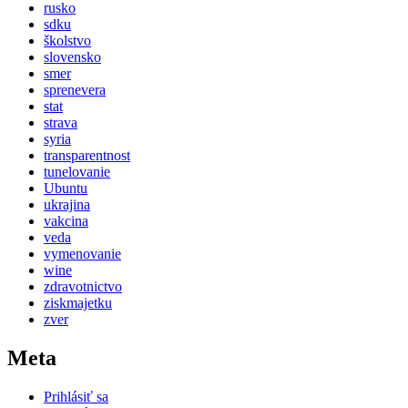
rusko
sdku
školstvo
slovensko
smer
sprenevera
stat
strava
syria
transparentnost
tunelovanie
Ubuntu
ukrajina
vakcina
veda
vymenovanie
wine
zdravotnictvo
ziskmajetku
zver
Meta
Prihlásiť sa