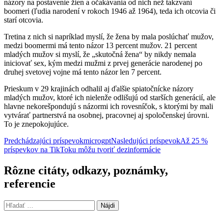
názory na postavenie žien a očakávania od nich než takzvaní
boomeri (ľudia narodení v rokoch 1946 až 1964), teda ich otcovia či
starí otcovia.
Tretina z nich si napríklad myslí, že žena by mala poslúchať mužov,
medzi boomermi má tento názor 13 percent mužov. 21 percent
mladých mužov si myslí, že „skutočná žena“ by nikdy nemala
iniciovať sex, kým medzi mužmi z prvej generácie narodenej po
druhej svetovej vojne má tento názor len 7 percent.
Prieskum v 29 krajinách odhalil aj ďalšie spiatočnícke názory
mladých mužov, ktoré ich nielenže odlišujú od starších generácií, ale
hlavne nekorešpondujú s názormi ich rovesníčok, s ktorými by mali
vytvárať partnerstvá na osobnej, pracovnej aj spoločenskej úrovni.
To je znepokojujúce.
Navigácia
Predchádzajúci príspevok
microgpt
Nasledujúci príspevok
Až 25 %
príspevkov na TikToku môžu tvoriť dezinformácie
článkami
Rôzne citáty, odkazy, poznámky,
referencie
Hľadať: