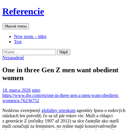
Preskočiť
Referencie
na
obsah
Hľadať
Hlavné menu
New posts – titles
Test
Hľadať:
Nezaradené
One in three Gen Z men want obedient
women
18. marca 2026
miro
https://www.dw.com/en/one-in-three-gen-z-men-want-obedient-
women/a-76236752
Nedávno zverejnený
globálny prieskum
agentúry Ipsos o rodových
otázkach len potvrdil, čo sa už pár rokov vie. Muži a chlapci
z generácie Z (ročníky
1997 až 2012) sa síce častejšie ako starší
muži označujú za feministov, no reálne majú konzervatívnejšie