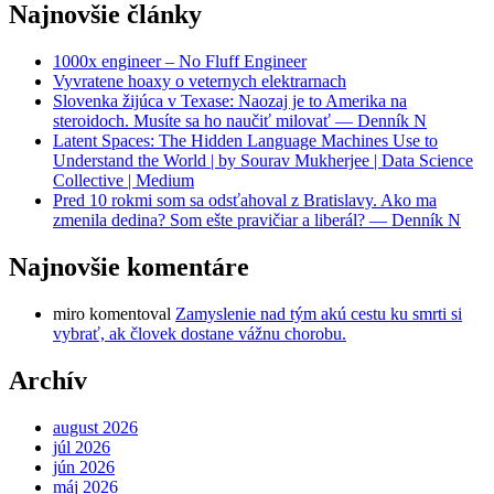
Najnovšie články
1000x engineer – No Fluff Engineer
Vyvratene hoaxy o veternych elektrarnach
Slovenka žijúca v Texase: Naozaj je to Amerika na
steroidoch. Musíte sa ho naučiť milovať — Denník N
Latent Spaces: The Hidden Language Machines Use to
Understand the World | by Sourav Mukherjee | Data Science
Collective | Medium
Pred 10 rokmi som sa odsťahoval z Bratislavy. Ako ma
zmenila dedina? Som ešte pravičiar a liberál? — Denník N
Najnovšie komentáre
miro
komentoval
Zamyslenie nad tým akú cestu ku smrti si
vybrať, ak človek dostane vážnu chorobu.
Archív
august 2026
júl 2026
jún 2026
máj 2026