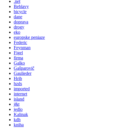
.net
Beblavy
bicycle
dane
doprava
drogy
eko
europske peniaze
Federic
Feynman
Figel
firma
Galko
Gašparovič
Gaulieder
Hrib
hzds
imported
internet
island
j&t
jedlo
Kalinak
kdh
kniha