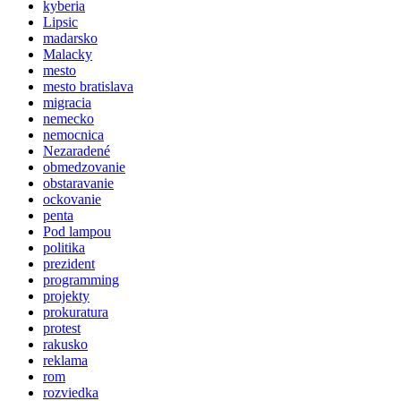
kyberia
Lipsic
madarsko
Malacky
mesto
mesto bratislava
migracia
nemecko
nemocnica
Nezaradené
obmedzovanie
obstaravanie
ockovanie
penta
Pod lampou
politika
prezident
programming
projekty
prokuratura
protest
rakusko
reklama
rom
rozviedka