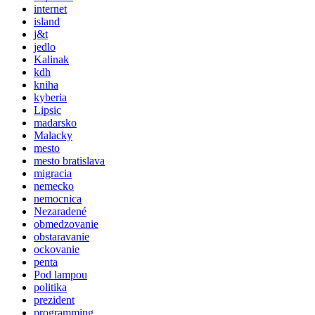
internet
island
j&t
jedlo
Kalinak
kdh
kniha
kyberia
Lipsic
madarsko
Malacky
mesto
mesto bratislava
migracia
nemecko
nemocnica
Nezaradené
obmedzovanie
obstaravanie
ockovanie
penta
Pod lampou
politika
prezident
programming