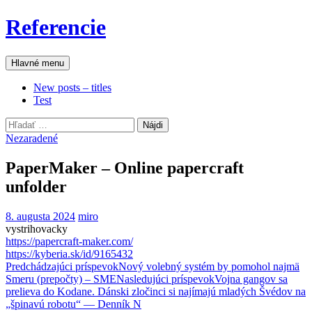
Preskočiť
Referencie
na
obsah
Hľadať
Hlavné menu
New posts – titles
Test
Hľadať:
Nezaradené
PaperMaker – Online papercraft
unfolder
8. augusta 2024
miro
vystrihovacky
https://papercraft-maker.com/
https://kyberia.sk/id/9165432
Navigácia
Predchádzajúci príspevok
Nový volebný systém by pomohol najmä
Smeru (prepočty) – SME
Nasledujúci príspevok
Vojna gangov sa
článkami
prelieva do Kodane. Dánski zločinci si najímajú mladých Švédov na
„špinavú robotu“ — Denník N