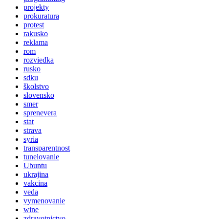
projekty
prokuratura
protest
rakusko
reklama
rom
rozviedka
rusko
sdku
školstvo
slovensko
smer
sprenevera
stat
strava
syria
transparentnost
tunelovanie
Ubuntu
ukrajina
vakcina
veda
vymenovanie
wine
zdravotnictvo