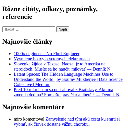
Rôzne citáty, odkazy, poznámky,
referencie
Hľadať:
Najnovšie články
1000x engineer – No Fluff Engineer
Vyvratene hoaxy o veternych elektrarnach
Slovenka žijúca v Texase: Naozaj je to Amerika na
steroidoch. Musíte sa ho naučiť milovať — Denník N
Latent Spaces: The Hidden Language Machines Use to
Understand the World | by Sourav Mukherjee | Data Science
Collective | Medium
Pred 10 rokmi som sa odsťahoval z Bratislavy. Ako ma
zmenila dedina? Som ešte pravičiar a liberál? — Denník N
Najnovšie komentáre
miro
komentoval
Zamyslenie nad tým akú cestu ku smrti si
vybrať, ak človek dostane vážnu chorobu.