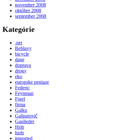
november 2008
október 2008
september 2008
Kategórie
.net
Beblavy
bicycle
dane
doprava
drogy
eko
europske peniaze
Federic
Feynman
Figel
firma
Galko
Gašparovič
Gaulieder
Hrib
hzds
imported