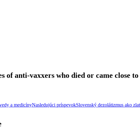
ies of anti-vaxxers who died or came close t
vedy a medicíny
Nasledujúci príspevok
Slovenský dezolátizmus ako zla
e