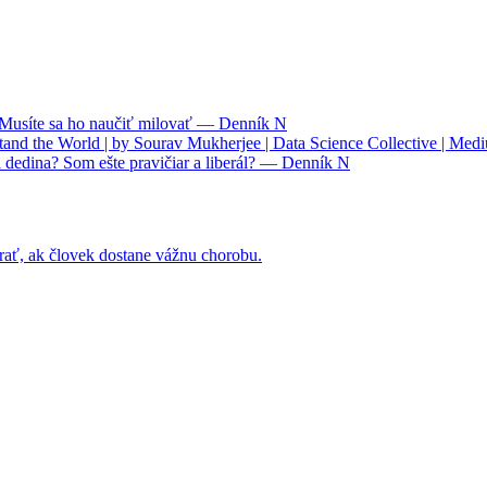
. Musíte sa ho naučiť milovať — Denník N
nd the World | by Sourav Mukherjee | Data Science Collective | Med
 dedina? Som ešte pravičiar a liberál? — Denník N
rať, ak človek dostane vážnu chorobu.