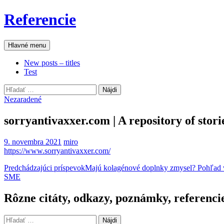
Preskočiť
Referencie
na
obsah
Hľadať
Hlavné menu
New posts – titles
Test
Hľadať:
Nezaradené
sorryantivaxxer.com | A repository of stor
9. novembra 2021
miro
https://www.sorryantivaxxer.com/
Navigácia
Predchádzajúci príspevok
Majú kolagénové doplnky zmysel? Pohľad 
SME
článkami
Rôzne citáty, odkazy, poznámky, referenci
Hľadať: