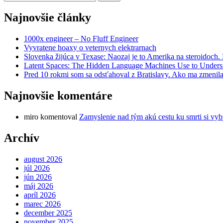
Najnovšie články
1000x engineer – No Fluff Engineer
Vyvratene hoaxy o veternych elektrarnach
Slovenka žijúca v Texase: Naozaj je to Amerika na steroidoch
Latent Spaces: The Hidden Language Machines Use to Understa
Pred 10 rokmi som sa odsťahoval z Bratislavy. Ako ma zmenila
Najnovšie komentáre
miro
komentoval
Zamyslenie nad tým akú cestu ku smrti si vyb
Archív
august 2026
júl 2026
jún 2026
máj 2026
apríl 2026
marec 2026
december 2025
november 2025