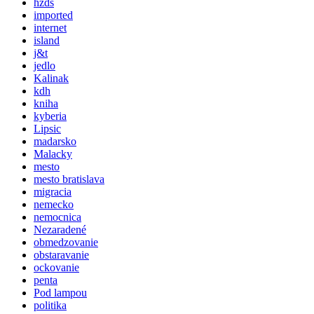
hzds
imported
internet
island
j&t
jedlo
Kalinak
kdh
kniha
kyberia
Lipsic
madarsko
Malacky
mesto
mesto bratislava
migracia
nemecko
nemocnica
Nezaradené
obmedzovanie
obstaravanie
ockovanie
penta
Pod lampou
politika