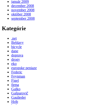
január 2009
december 2008
november 2008
október 2008
september 2008
Kategórie
.net
Beblavy
bicycle
dane
doprava
drogy
eko
europske peniaze
Federic
Feynman
Figel
firma
Galko
Gašparovič
Gaulieder
Hrib