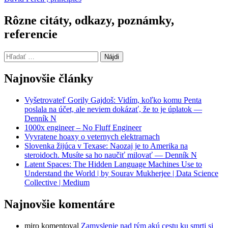
Rôzne citáty, odkazy, poznámky,
referencie
Hľadať:
Najnovšie články
Vyšetrovateľ Gorily Gajdoš: Vidím, koľko komu Penta
poslala na účet, ale neviem dokázať, že to je úplatok —
Denník N
1000x engineer – No Fluff Engineer
Vyvratene hoaxy o veternych elektrarnach
Slovenka žijúca v Texase: Naozaj je to Amerika na
steroidoch. Musíte sa ho naučiť milovať — Denník N
Latent Spaces: The Hidden Language Machines Use to
Understand the World | by Sourav Mukherjee | Data Science
Collective | Medium
Najnovšie komentáre
miro
komentoval
Zamyslenie nad tým akú cestu ku smrti si