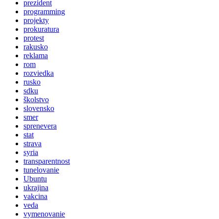
prezident
programming
projekty
prokuratura
protest
rakusko
reklama
rom
rozviedka
rusko
sdku
školstvo
slovensko
smer
sprenevera
stat
strava
syria
transparentnost
tunelovanie
Ubuntu
ukrajina
vakcina
veda
vymenovanie