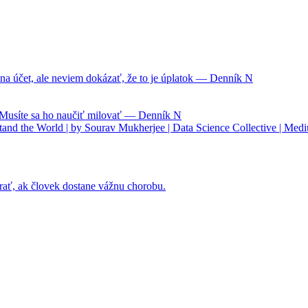
na účet, ale neviem dokázať, že to je úplatok — Denník N
. Musíte sa ho naučiť milovať — Denník N
nd the World | by Sourav Mukherjee | Data Science Collective | Med
rať, ak človek dostane vážnu chorobu.