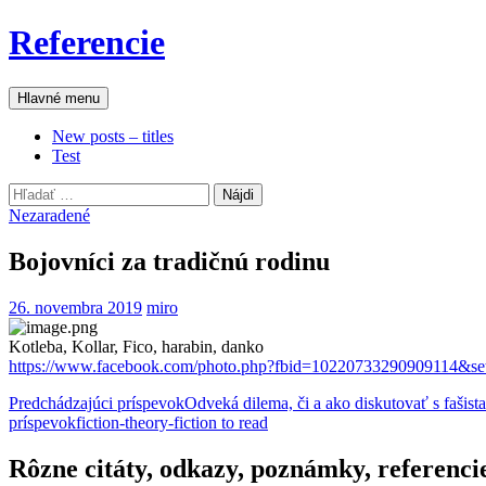
Preskočiť
Referencie
na
obsah
Hľadať
Hlavné menu
New posts – titles
Test
Hľadať:
Nezaradené
Bojovníci za tradičnú rodinu
26. novembra 2019
miro
Kotleba, Kollar, Fico, harabin, danko
https://www.facebook.com/photo.php?fbid=10220733290909114&s
Navigácia
Predchádzajúci príspevok
Odveká dilema, či a ako diskutovať s fašis
príspevok
fiction-theory-fiction to read
článkami
Rôzne citáty, odkazy, poznámky, referenci