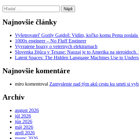
Hľadať:
Najnovšie články
Vyšetrovateľ Gorily Gajdoš: Vidím, koľko komu Penta poslala 
1000x engineer – No Fluff Engineer
Vyvratene hoaxy o veternych elektrarnach
Slovenka žijúca v Texase: Naozaj je to Amerika na steroidoch
Latent Spaces: The Hidden Language Machines Use to Understa
Najnovšie komentáre
miro
komentoval
Zamyslenie nad tým akú cestu ku smrti si vyb
Archív
august 2026
júl 2026
jún 2026
máj 2026
apríl 2026
marec 2026