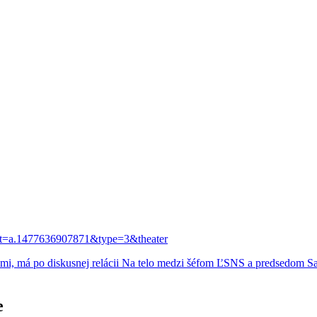
et=a.1477636907871&type=3&theater
tami, má po diskusnej relácii Na telo medzi šéfom ĽSNS a predsedom 
e