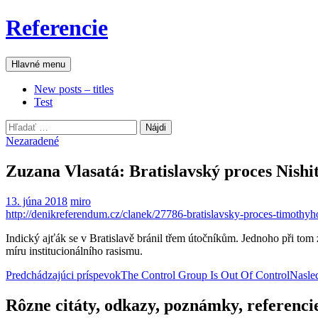
Preskočiť
Referencie
na
obsah
Hľadať
Hlavné menu
New posts – titles
Test
Hľadať:
Nezaradené
Zuzana Vlasatá: Bratislavský proces Nish
13. júna 2018
miro
http://denikreferendum.cz/clanek/27786-bratislavsky-proces-timothyho
Indický ajťák se v Bratislavě bránil třem útočníkům. Jednoho při tom 
míru institucionálního rasismu.
Navigácia
Predchádzajúci príspevok
The Control Group Is Out Of Control
Nasle
článkami
Rôzne citáty, odkazy, poznámky, referenci