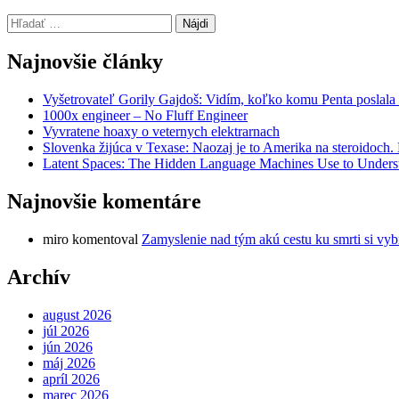
Hľadať:
Najnovšie články
Vyšetrovateľ Gorily Gajdoš: Vidím, koľko komu Penta poslala 
1000x engineer – No Fluff Engineer
Vyvratene hoaxy o veternych elektrarnach
Slovenka žijúca v Texase: Naozaj je to Amerika na steroidoch
Latent Spaces: The Hidden Language Machines Use to Understa
Najnovšie komentáre
miro
komentoval
Zamyslenie nad tým akú cestu ku smrti si vyb
Archív
august 2026
júl 2026
jún 2026
máj 2026
apríl 2026
marec 2026