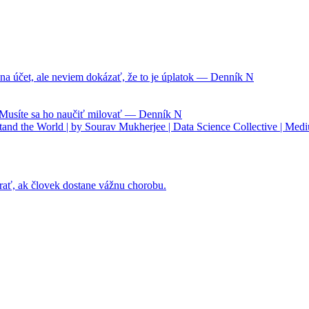
na účet, ale neviem dokázať, že to je úplatok — Denník N
. Musíte sa ho naučiť milovať — Denník N
nd the World | by Sourav Mukherjee | Data Science Collective | Med
rať, ak človek dostane vážnu chorobu.