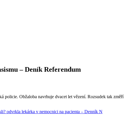
rasismu – Deník Referendum
ská policie. Obžaloba navrhuje dvacet let vězení. Rozsudek tak změří
sli? odvrkla lekárka v nemocnici na pacienta – Denník N