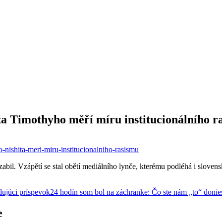
ita Timothyho měří míru institucionálního 
-nishita-meri-miru-institucionalniho-rasismu
zabil. Vzápětí se stal obětí mediálního lynče, kterému podléhá i sloven
dujúci príspevok
24 hodín som bol na záchranke: Čo ste nám „to“ donie
e