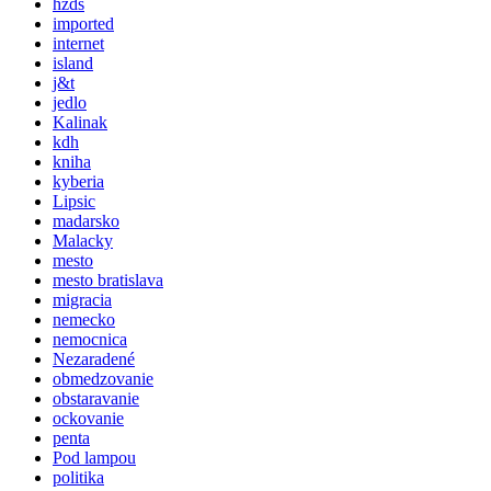
hzds
imported
internet
island
j&t
jedlo
Kalinak
kdh
kniha
kyberia
Lipsic
madarsko
Malacky
mesto
mesto bratislava
migracia
nemecko
nemocnica
Nezaradené
obmedzovanie
obstaravanie
ockovanie
penta
Pod lampou
politika