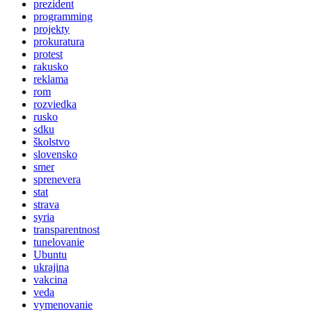
prezident
programming
projekty
prokuratura
protest
rakusko
reklama
rom
rozviedka
rusko
sdku
školstvo
slovensko
smer
sprenevera
stat
strava
syria
transparentnost
tunelovanie
Ubuntu
ukrajina
vakcina
veda
vymenovanie