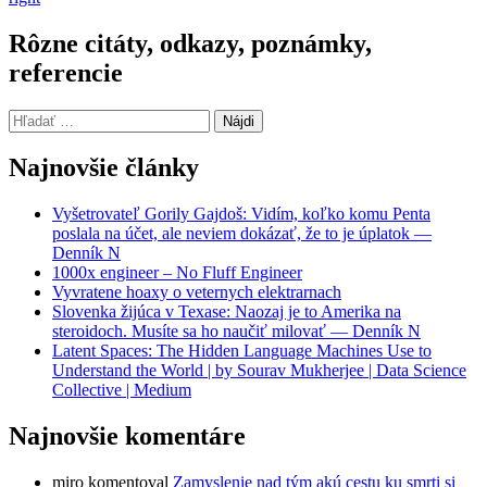
Rôzne citáty, odkazy, poznámky,
referencie
Hľadať:
Najnovšie články
Vyšetrovateľ Gorily Gajdoš: Vidím, koľko komu Penta
poslala na účet, ale neviem dokázať, že to je úplatok —
Denník N
1000x engineer – No Fluff Engineer
Vyvratene hoaxy o veternych elektrarnach
Slovenka žijúca v Texase: Naozaj je to Amerika na
steroidoch. Musíte sa ho naučiť milovať — Denník N
Latent Spaces: The Hidden Language Machines Use to
Understand the World | by Sourav Mukherjee | Data Science
Collective | Medium
Najnovšie komentáre
miro
komentoval
Zamyslenie nad tým akú cestu ku smrti si