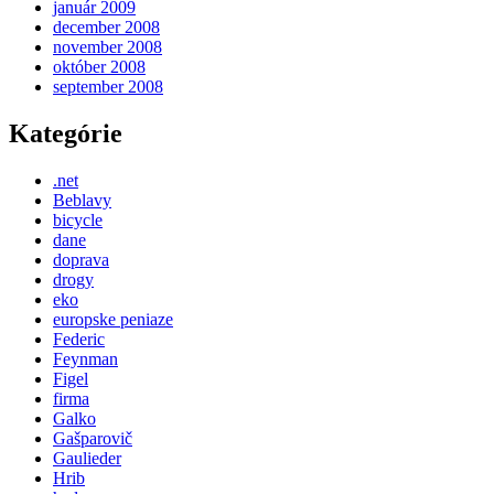
január 2009
december 2008
november 2008
október 2008
september 2008
Kategórie
.net
Beblavy
bicycle
dane
doprava
drogy
eko
europske peniaze
Federic
Feynman
Figel
firma
Galko
Gašparovič
Gaulieder
Hrib