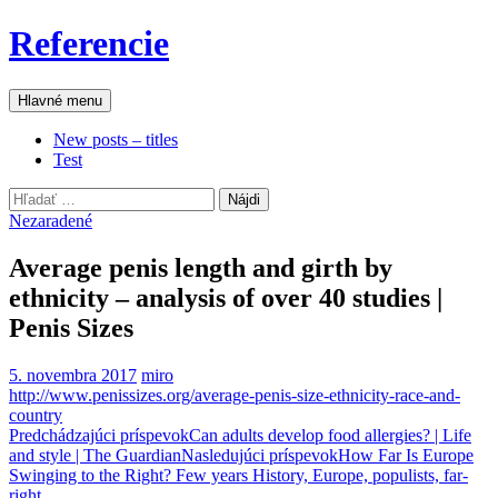
Preskočiť
Referencie
na
obsah
Hľadať
Hlavné menu
New posts – titles
Test
Hľadať:
Nezaradené
Average penis length and girth by
ethnicity – analysis of over 40 studies |
Penis Sizes
5. novembra 2017
miro
http://www.penissizes.org/average-penis-size-ethnicity-race-and-
country
Navigácia
Predchádzajúci príspevok
Can adults develop food allergies? | Life
and style | The Guardian
Nasledujúci príspevok
How Far Is Europe
článkami
Swinging to the Right? Few years History, Europe, populists, far-
right