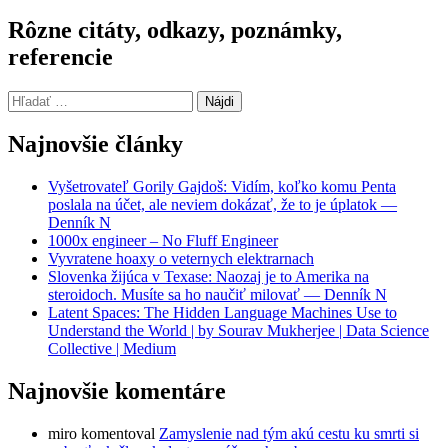
Rôzne citáty, odkazy, poznámky,
referencie
Hľadať:
Najnovšie články
Vyšetrovateľ Gorily Gajdoš: Vidím, koľko komu Penta
poslala na účet, ale neviem dokázať, že to je úplatok —
Denník N
1000x engineer – No Fluff Engineer
Vyvratene hoaxy o veternych elektrarnach
Slovenka žijúca v Texase: Naozaj je to Amerika na
steroidoch. Musíte sa ho naučiť milovať — Denník N
Latent Spaces: The Hidden Language Machines Use to
Understand the World | by Sourav Mukherjee | Data Science
Collective | Medium
Najnovšie komentáre
miro
komentoval
Zamyslenie nad tým akú cestu ku smrti si