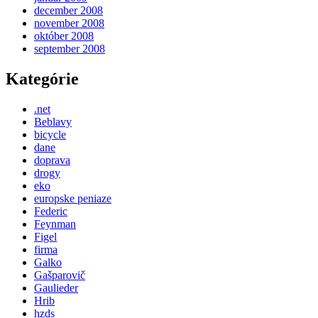
december 2008
november 2008
október 2008
september 2008
Kategórie
.net
Beblavy
bicycle
dane
doprava
drogy
eko
europske peniaze
Federic
Feynman
Figel
firma
Galko
Gašparovič
Gaulieder
Hrib
hzds