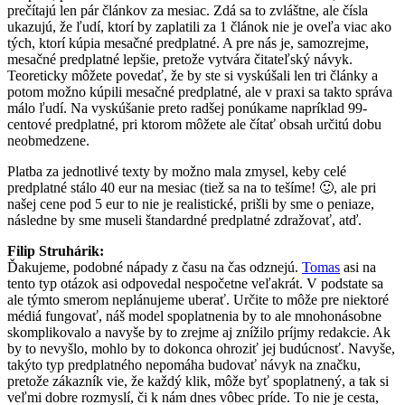
prečítajú len pár článkov za mesiac. Zdá sa to zvláštne, ale čísla
ukazujú, že ľudí, ktorí by zaplatili za 1 článok nie je oveľa viac ako
tých, ktorí kúpia mesačné predplatné. A pre nás je, samozrejme,
mesačné predplatné lepšie, pretože vytvára čitateľský návyk.
Teoreticky môžete povedať, že by ste si vyskúšali len tri články a
potom možno kúpili mesačné predplatné, ale v praxi sa takto správa
málo ľudí. Na vyskúšanie preto radšej ponúkame napríklad 99-
centové predplatné, pri ktorom môžete ale čítať obsah určitú dobu
neobmedzene.
Platba za jednotlivé texty by možno mala zmysel, keby celé
predplatné stálo 40 eur na mesiac (tiež sa na to tešíme!
🙂
, ale pri
našej cene pod 5 eur to nie je realistické, prišli by sme o peniaze,
následne by sme museli štandardné predplatné zdražovať, atď.
Filip Struhárik:
Ďakujeme, podobné nápady z času na čas odznejú.
Tomas
asi na
tento typ otázok asi odpovedal nespočetne veľakrát. V podstate sa
ale týmto smerom neplánujeme uberať. Určite to môže pre niektoré
médiá fungovať, náš model spoplatnenia by to ale mnohonásobn
e
skomplikovalo a navyše by to zrejme aj znížilo príjmy redakcie. Ak
by to nevyšlo, mohlo by to dokonca ohroziť jej budúcnosť. Navyše,
takýto typ predplatného nepomáha budovať návyk na značku,
pretože zákazník vie, že každý klik, môže byť spoplatnený, a tak si
veľmi dobre rozmyslí, či k nám dnes vôbec príde. To nie je cesta,