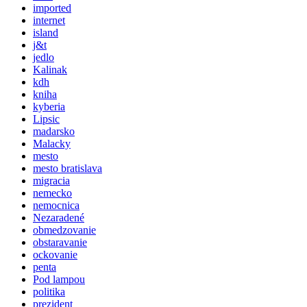
imported
internet
island
j&t
jedlo
Kalinak
kdh
kniha
kyberia
Lipsic
madarsko
Malacky
mesto
mesto bratislava
migracia
nemecko
nemocnica
Nezaradené
obmedzovanie
obstaravanie
ockovanie
penta
Pod lampou
politika
prezident