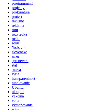
programming
projekty
prokuratura
protest
rakusko
reklama
rom
rozviedka
rusko
sdku
školstvo
slovensko
smer
sprenevera
stat
strava
syria
transparentnost
tunelovanie
Ubuntu
ukrajina
vakcina
veda
vymenovanie
wine