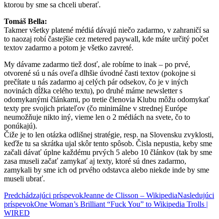
ktorou by sme sa chceli uberať.
Tomáš Bella:
Takmer všetky platené médiá dávajú niečo zadarmo, v zahraničí sa
to naozaj robí častejšie cez metered paywall, kde máte určitý počet
textov zadarmo a potom je všetko zavreté.
My dávame zadarmo tiež dosť, ale robíme to inak – po prvé,
otvorené sú u ná
s oveľa dlhšie úvodné časti textov (pokojne si
prečítate u nás zadarmo aj celých pár odsekov, čo je v iných
novinách dĺžka celého textu), po druhé máme newsletter s
odomykanými článkami, po tretie členovia Klubu môžu odomykať
texty pre svojich priateľov (čo minimálne v strednej Európe
neumožňuje nikto iný, vieme len o 2 médiách na svete, čo to
ponúkajú).
Čiže je to len otázka odlišnej stratégie, resp. na Slovensku zvyklosti,
keďže tu sa skrátka ujal skôr tento spôsob. Čisla nepustia, keby sme
začali dávať úplne každému prvých 5 alebo 10 článkov (tak by sme
zasa museli začať zamykať aj texty, ktoré sú dnes zadarmo,
zamykali by sme ich od prvého odstavca alebo niekde inde by sme
museli ubrať.
Navigácia
Predchádzajúci príspevok
Jeanne de Clisson – Wikipedia
Nasledujúci
príspevok
One Woman’s Brilliant “Fuck You” to Wikipedia Trolls |
článkami
WIRED