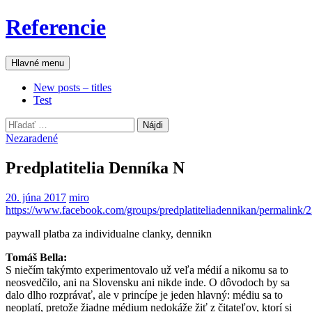
Preskočiť
Referencie
na
obsah
Hľadať
Hlavné menu
New posts – titles
Test
Hľadať:
Nezaradené
Predplatitelia Denníka N
20. júna 2017
miro
https://www.facebook.com/groups/predplatiteliadennikan/permalink
paywall platba za individualne clanky, dennikn
Tomáš Bella:
S niečím takýmto experimentovalo už veľa médií a nikomu sa to
neosvedčilo, ani na Slovensku ani nikde inde. O dôvodoch by sa
dalo dlho rozprávať, ale v princípe je jeden hlavný: médiu sa
to
neoplatí, pretože žiadne médium nedokáže žiť z čitateľov, ktorí si