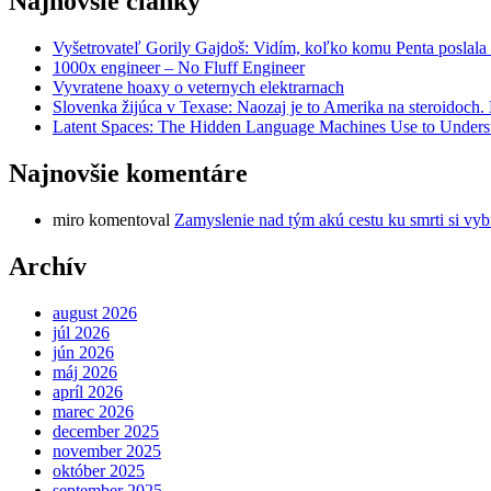
Najnovšie články
Vyšetrovateľ Gorily Gajdoš: Vidím, koľko komu Penta poslala 
1000x engineer – No Fluff Engineer
Vyvratene hoaxy o veternych elektrarnach
Slovenka žijúca v Texase: Naozaj je to Amerika na steroidoch
Latent Spaces: The Hidden Language Machines Use to Understa
Najnovšie komentáre
miro
komentoval
Zamyslenie nad tým akú cestu ku smrti si vyb
Archív
august 2026
júl 2026
jún 2026
máj 2026
apríl 2026
marec 2026
december 2025
november 2025
október 2025
september 2025