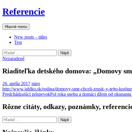
Preskočiť
Referencie
na
obsah
Hľadať
Hlavné menu
New posts – titles
Test
Hľadať:
Nezaradené
Riaditeľka detského domova: „Domovy sme c
26. apríla 2017
miro
http://www.jablko.sk/rodina/domovy-sme-chceli-zrusit–v-tejto-krajine
Navigácia
Predchádzajúci príspevok
Pol roka snehu a domáci džem od okupanta
článkami
Rôzne citáty, odkazy, poznámky, referenci
Hľadať: