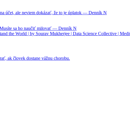
na účet, ale neviem dokázať, že to je úplatok — Denník N
. Musíte sa ho naučiť milovať — Denník N
nd the World | by Sourav Mukherjee | Data Science Collective | Med
rať, ak človek dostane vážnu chorobu.