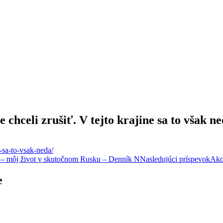
hceli zrušiť. V tejto krajine sa to však ne
-sa-to-vsak-neda/
 – môj život v skutočnom Rusku – Denník N
Nasledujúci príspevok
Ako 
e