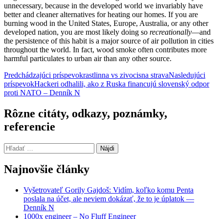
unnecessary, because in the developed world we invariably have
better and cleaner alternatives for heating our homes. If you are
burning wood in the United States, Europe, Australia, or any other
developed nation, you are most likely doing so
recreationally
—and
the persistence of this habit is a major source of air pollution in cities
throughout the world. In fact, wood smoke often contributes more
harmful particulates to urban air than any other source.
Navigácia
Predchádzajúci príspevok
rastlinna vs zivocisna strava
Nasledujúci
príspevok
Hackeri odhalili, ako z Ruska financujú slovenský odpor
článkami
proti NATO – Denník N
Rôzne citáty, odkazy, poznámky,
referencie
Hľadať:
Najnovšie články
Vyšetrovateľ Gorily Gajdoš: Vidím, koľko komu Penta
poslala na účet, ale neviem dokázať, že to je úplatok —
Denník N
1000x engineer – No Fluff Engineer