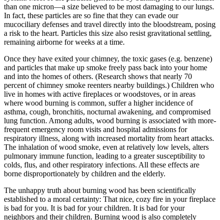
than one micron—a size believed to be most damaging to our lungs.
In fact, these particles are so fine that they can evade our
mucociliary defenses and travel directly into the bloodstream, posing
a risk to the heart. Particles this size also resist gravitational settling,
remaining airborne for weeks at a time.
Once they have exited your chimney, the toxic gases (e.g. benzene)
and particles that make up smoke freely pass back into your home
and into the homes of others. (Research shows that nearly 70
percent of chimney smoke reenters nearby buildings.) Children who
live in homes with active fireplaces or woodstoves, or in areas
where wood burning is common, suffer a higher incidence of
asthma, cough, bronchitis, nocturnal awakening, and compromised
lung function. Among adults, wood burning is associated with more-
frequent emergency room visits and hospital admissions for
respiratory illness, along with increased mortality from heart attacks.
The inhalation of wood smoke, even at relatively low levels, alters
pulmonary immune function, leading to a greater susceptibility to
colds, flus, and other respiratory infections. All these effects are
borne disproportionately by children and the elderly.
The unhappy truth about burning wood has been scientifically
established to a moral certainty: That nice, cozy fire in your fireplace
is bad for you. It is bad for your children. It is bad for your
neighbors and their children. Burning wood is also completely