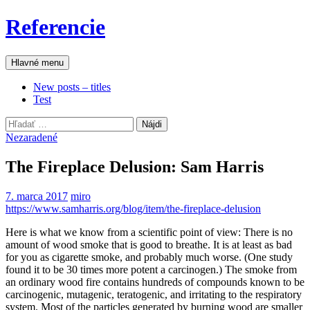
Preskočiť
Referencie
na
obsah
Hľadať
Hlavné menu
New posts – titles
Test
Hľadať:
Nezaradené
The Fireplace Delusion: Sam Harris
7. marca 2017
miro
https://www.samharris.org/blog/item/the-fireplace-delusion
Here is what we know from a scientific point of view: There is no
amount of wood smoke that is good to breathe. It is at least as bad
for you as cigarette smoke, and probably much worse. (One study
found it to be 30 times more potent a carcinogen.) The smoke from
an ordinary wood fire contains hundreds of compounds known to be
carcinogenic, mutagenic, teratogenic, and irritating to the respiratory
system. Most of the particles generated by burning wood are smaller