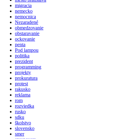
migracia
nemecko
nemocnica
Nezaradené
obmedzovanie
obstaravanie
ockovanie
penta
Pod lampou
politika
prezident
programming
projekty
prokuratura
protest
rakusko
reklama
rom
rozviedka
rusko
sdku
školstvo
slovensko
smer