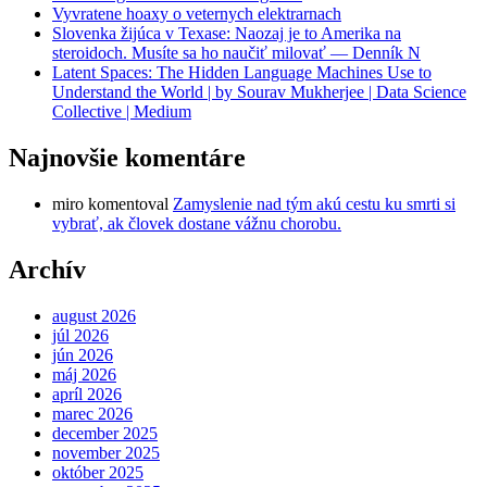
Vyvratene hoaxy o veternych elektrarnach
Slovenka žijúca v Texase: Naozaj je to Amerika na
steroidoch. Musíte sa ho naučiť milovať — Denník N
Latent Spaces: The Hidden Language Machines Use to
Understand the World | by Sourav Mukherjee | Data Science
Collective | Medium
Najnovšie komentáre
miro
komentoval
Zamyslenie nad tým akú cestu ku smrti si
vybrať, ak človek dostane vážnu chorobu.
Archív
august 2026
júl 2026
jún 2026
máj 2026
apríl 2026
marec 2026
december 2025
november 2025
október 2025