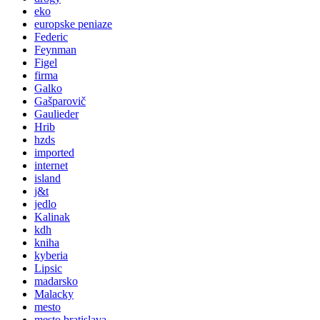
eko
europske peniaze
Federic
Feynman
Figel
firma
Galko
Gašparovič
Gaulieder
Hrib
hzds
imported
internet
island
j&t
jedlo
Kalinak
kdh
kniha
kyberia
Lipsic
madarsko
Malacky
mesto
mesto bratislava