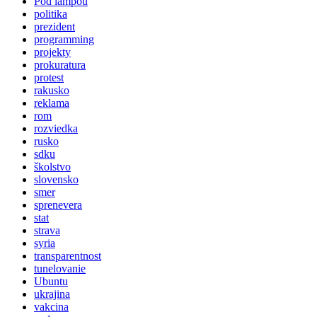
Pod lampou
politika
prezident
programming
projekty
prokuratura
protest
rakusko
reklama
rom
rozviedka
rusko
sdku
školstvo
slovensko
smer
sprenevera
stat
strava
syria
transparentnost
tunelovanie
Ubuntu
ukrajina
vakcina