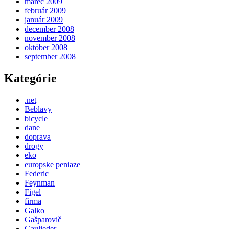
marec 2009
február 2009
január 2009
december 2008
november 2008
október 2008
september 2008
Kategórie
.net
Beblavy
bicycle
dane
doprava
drogy
eko
europske peniaze
Federic
Feynman
Figel
firma
Galko
Gašparovič
Gaulieder