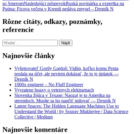
so Smerom
Nasledujúci príspevok
Ruská novinárka a expertka na
článkami
Putina: Ficova večera v Kremli nedáva zmysel – Denník N
Rôzne citáty, odkazy, poznámky,
referencie
Hľadať:
Najnovšie články
Vyšetrovateľ Gorily Gajdoš: Vidím, koľko komu Penta
poslala na účet, ale neviem dokázať, že to je úplatok —
Denník N
1000x engineer – No Fluff Engineer
Vyvratene hoaxy o veternych elektrarnach
Slovenka žijúca v Texase: Naozaj je to Amerika na
steroidoch. Musíte sa ho naučiť milovať — Denník N
Latent Spaces: The Hidden Language Machines Use to
Understand the World | by Sourav Mukherjee | Data Science
Collective | Medium
Najnovšie komentáre