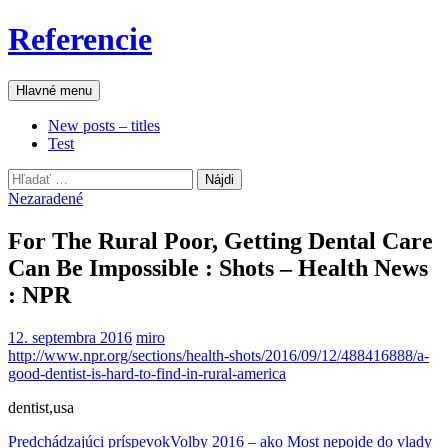
Preskočiť
Referencie
na
obsah
Hľadať
Hlavné menu
New posts – titles
Test
Hľadať:
Nezaradené
For The Rural Poor, Getting Dental Care
Can Be Impossible : Shots – Health News
: NPR
12. septembra 2016
miro
http://www.npr.org/sections/health-shots/2016/09/12/488416888/a-
good-dentist-is-hard-to-find-in-rural-america
dentist,usa
Navigácia
Predchádzajúci príspevok
Volby 2016 – ako Most nepojde do vlady