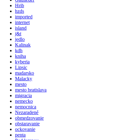
Hrib
hzds
imported
internet
island
j&t
jedlo
Kalinak
kdh
kniha
kyberia
Lipsic
madarsko
Malacky
mesto
mesto bratislava
migracia
nemecko
nemocnica
Nezaradené
obmedzovanie
obstaravanie
ockovanie
penta