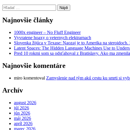
Hľadať:
Najnovšie články
1000x engineer – No Fluff Engineer
Vyvratene hoaxy o veternych elektrarnach
Slovenka žijúca v Texase: Naozaj je to Amerika na steroidoch
Latent Spaces: The Hidden Language Machines Use to Understa
Pred 10 rokmi som sa odsťahoval z Bratislavy. Ako ma zmenila
Najnovšie komentáre
miro
komentoval
Zamyslenie nad tým akú cestu ku smrti si vyb
Archív
august 2026
júl 2026
jún 2026
máj 2026
apríl 2026
marec 2026