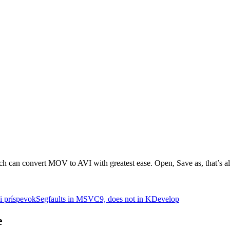
h can convert MOV to AVI with greatest ease. Open, Save as, that’s al
i príspevok
Segfaults in MSVC9, does not in KDevelop
e