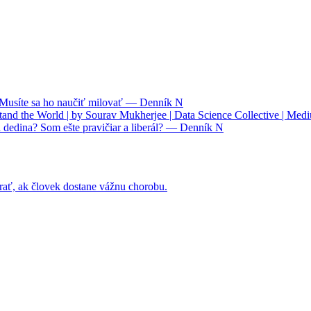
. Musíte sa ho naučiť milovať — Denník N
nd the World | by Sourav Mukherjee | Data Science Collective | Med
 dedina? Som ešte pravičiar a liberál? — Denník N
rať, ak človek dostane vážnu chorobu.