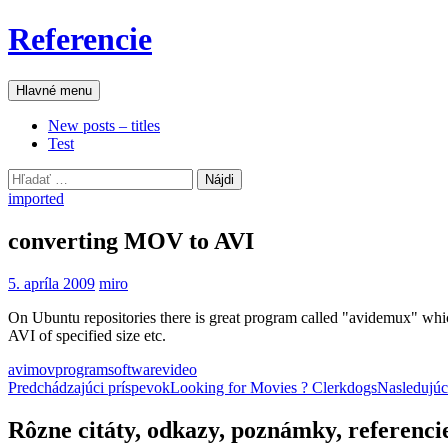
Preskočiť
Referencie
na
obsah
Hľadať
Hlavné menu
New posts – titles
Test
Hľadať:
imported
converting MOV to AVI
5. apríla 2009
miro
On Ubuntu repositories there is great program called "avidemux" whic
AVI of specified size etc.
avi
mov
program
software
video
Navigácia
Predchádzajúci príspevok
Looking for Movies ? Clerkdogs
Nasledujúc
článkami
Rôzne citáty, odkazy, poznámky, referenci