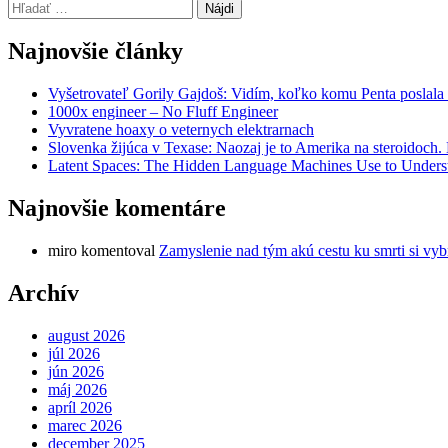
Hľadať:
Najnovšie články
Vyšetrovateľ Gorily Gajdoš: Vidím, koľko komu Penta poslala 
1000x engineer – No Fluff Engineer
Vyvratene hoaxy o veternych elektrarnach
Slovenka žijúca v Texase: Naozaj je to Amerika na steroidoch
Latent Spaces: The Hidden Language Machines Use to Understa
Najnovšie komentáre
miro
komentoval
Zamyslenie nad tým akú cestu ku smrti si vyb
Archív
august 2026
júl 2026
jún 2026
máj 2026
apríl 2026
marec 2026
december 2025