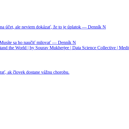
na účet, ale neviem dokázať, že to je úplatok — Denník N
. Musíte sa ho naučiť milovať — Denník N
nd the World | by Sourav Mukherjee | Data Science Collective | Med
rať, ak človek dostane vážnu chorobu.