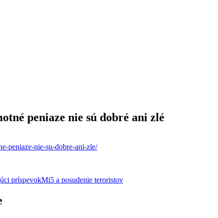
motné peniaze nie sú dobré ani zlé
ne-peniaze-nie-su-dobre-ani-zle/
úci príspevok
Mi5 a posudenie teroristov
e