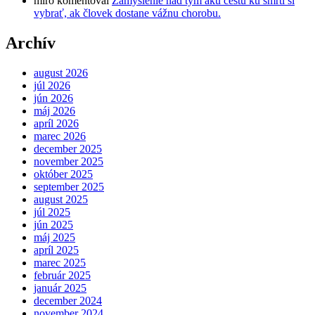
miro
komentoval
Zamyslenie nad tým akú cestu ku smrti si
vybrať, ak človek dostane vážnu chorobu.
Archív
august 2026
júl 2026
jún 2026
máj 2026
apríl 2026
marec 2026
december 2025
november 2025
október 2025
september 2025
august 2025
júl 2025
jún 2025
máj 2025
apríl 2025
marec 2025
február 2025
január 2025
december 2024
november 2024