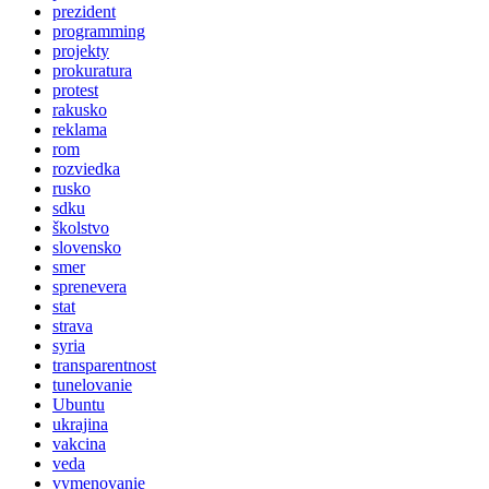
prezident
programming
projekty
prokuratura
protest
rakusko
reklama
rom
rozviedka
rusko
sdku
školstvo
slovensko
smer
sprenevera
stat
strava
syria
transparentnost
tunelovanie
Ubuntu
ukrajina
vakcina
veda
vymenovanie