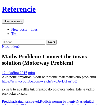
Preskočiť
Referencie
na
obsah
Hľadať
Hlavné menu
New posts – titles
Test
Hľadať:
Nezaradené
Maths Problem: Connect the towns
solution (Motorway Problem)
12. októbra 2015
miro
Ako pouzit mydlovu vodu na riesenie matematickeho problemu
https://www.youtube.com/watch?v=dAyDi1aa40E
ak sa ti to zda dlhe tak preskoc do polovice videa, kde je vidno
prakticku ukazku
Navigácia
Predchádzajúci príspevok
Rodicia nesmu byt lenivi
Nasledujúci