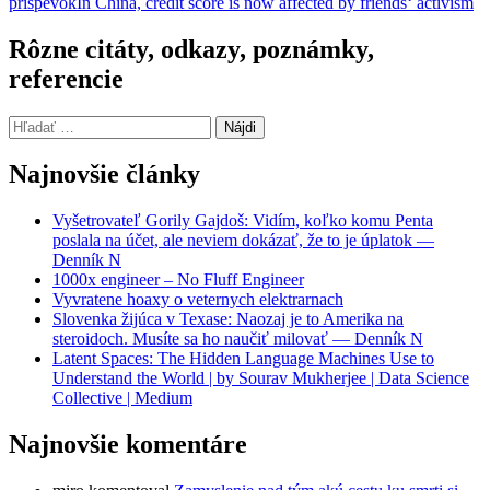
príspevok
In China, credit score is now affected by friends‘ activism
článkami
Rôzne citáty, odkazy, poznámky,
referencie
Hľadať:
Najnovšie články
Vyšetrovateľ Gorily Gajdoš: Vidím, koľko komu Penta
poslala na účet, ale neviem dokázať, že to je úplatok —
Denník N
1000x engineer – No Fluff Engineer
Vyvratene hoaxy o veternych elektrarnach
Slovenka žijúca v Texase: Naozaj je to Amerika na
steroidoch. Musíte sa ho naučiť milovať — Denník N
Latent Spaces: The Hidden Language Machines Use to
Understand the World | by Sourav Mukherjee | Data Science
Collective | Medium
Najnovšie komentáre