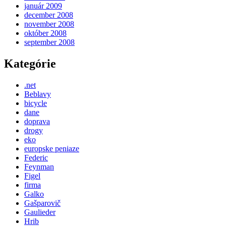
január 2009
december 2008
november 2008
október 2008
september 2008
Kategórie
.net
Beblavy
bicycle
dane
doprava
drogy
eko
europske peniaze
Federic
Feynman
Figel
firma
Galko
Gašparovič
Gaulieder
Hrib