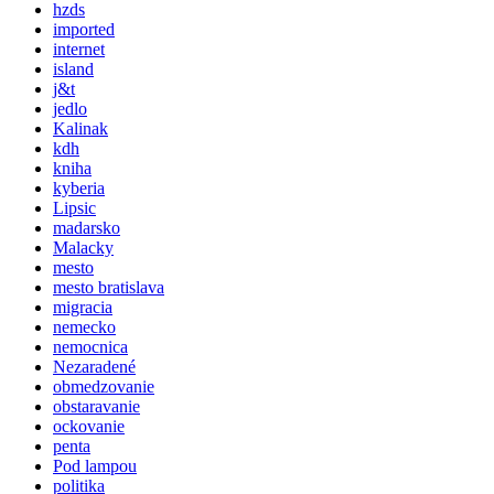
hzds
imported
internet
island
j&t
jedlo
Kalinak
kdh
kniha
kyberia
Lipsic
madarsko
Malacky
mesto
mesto bratislava
migracia
nemecko
nemocnica
Nezaradené
obmedzovanie
obstaravanie
ockovanie
penta
Pod lampou
politika