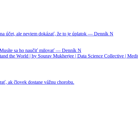
na účet, ale neviem dokázať, že to je úplatok — Denník N
. Musíte sa ho naučiť milovať — Denník N
nd the World | by Sourav Mukherjee | Data Science Collective | Med
rať, ak človek dostane vážnu chorobu.