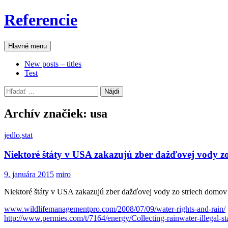
Preskočiť
Referencie
na
obsah
Hľadať
Hlavné menu
New posts – titles
Test
Hľadať:
Archív značiek: usa
jedlo
,
stat
Niektoré štáty v USA zakazujú zber dažďovej vody z
9. januára 2015
miro
Niektoré štáty v USA zakazujú zber dažďovej vody zo striech domov
www.wildlifemanagementpro.com/
2008/07/09/water-rights-and-
rain/
http://www.permies.com/t/7164/
energy/Collecting-rainwater-
illegal-st