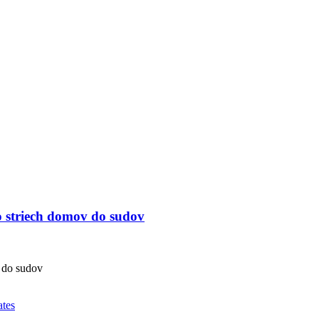
o striech domov do sudov
 do sudov
ates