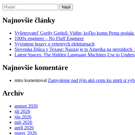
Hľadať:
Najnovšie články
Vyšetrovateľ Gorily Gajdoš: Vidím, koľko komu Penta poslala 
1000x engineer – No Fluff Engineer
Vyvratene hoaxy o veternych elektrarnach
Slovenka žijúca v Texase: Naozaj je to Amerika na steroidoch
Latent Spaces: The Hidden Language Machines Use to Understa
Najnovšie komentáre
miro
komentoval
Zamyslenie nad tým akú cestu ku smrti si vyb
Archív
august 2026
júl 2026
jún 2026
máj 2026
apríl 2026
marec 2026