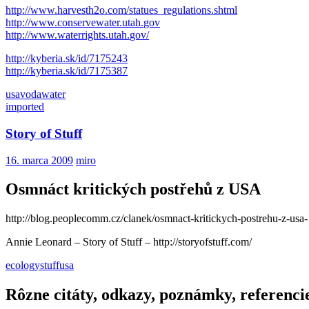
http://www.harvesth2o.com/
statues_regulations.shtml
http://www.conservewater.utah.
gov
http://www.waterrights.utah.
gov/
http://kyberia.sk/id/7175243
http://kyberia.sk/id/7175387
usa
voda
water
imported
Story of Stuff
16. marca 2009
miro
Osmnáct kritických postřehů z USA
http://blog.peoplecomm.cz/clanek/osmnact-kritickych-postrehu-z-usa-
Annie Leonard – Story of Stuff – http://storyofstuff.com/
ecology
stuff
usa
Rôzne citáty, odkazy, poznámky, referenci