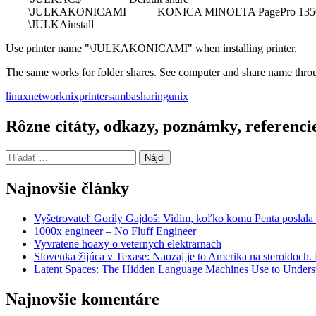
\JULKAKONICAMI KONICA MINOLTA PagePro 13
\JULKAinstall
Use printer name "\JULKAKONICAMI" when installing printer.
The same works for folder shares. See computer and share name throug
linux
network
nix
printer
samba
sharing
unix
Rôzne citáty, odkazy, poznámky, referenci
Hľadať:
Najnovšie články
Vyšetrovateľ Gorily Gajdoš: Vidím, koľko komu Penta poslala 
1000x engineer – No Fluff Engineer
Vyvratene hoaxy o veternych elektrarnach
Slovenka žijúca v Texase: Naozaj je to Amerika na steroidoch
Latent Spaces: The Hidden Language Machines Use to Understa
Najnovšie komentáre