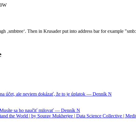
50W
h ‚smbtree‘. Then in Krusader put into address bar for example "smb://
e
na účet, ale neviem dokázať, že to je úplatok — Denník N
. Musíte sa ho naučiť milovať — Denník N
nd the World | by Sourav Mukherjee | Data Science Collective | Med