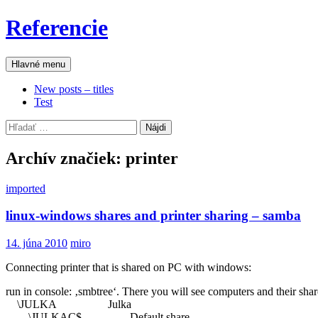
Preskočiť
Referencie
na
obsah
Hľadať
Hlavné menu
New posts – titles
Test
Hľadať:
Archív značiek: printer
imported
linux-windows shares and printer sharing – samba
14. júna 2010
miro
Connecting printer that is shared on PC with windows:
run in console: ‚smbtree‘. There you will see computers and their shar
\JULKA Julka
\JULKAC$ Default share