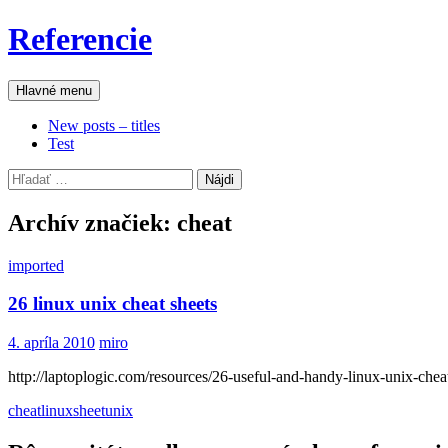
Preskočiť
Referencie
na
obsah
Hľadať
Hlavné menu
New posts – titles
Test
Hľadať:
Archív značiek: cheat
imported
26 linux unix cheat sheets
4. apríla 2010
miro
http://laptoplogic.com/resources/26-useful-and-handy-linux-unix-chea
cheat
linux
sheet
unix