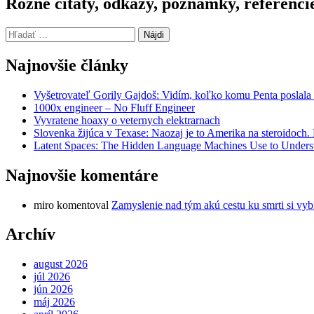
Rôzne citáty, odkazy, poznámky, referenci
Hľadať:
Najnovšie články
Vyšetrovateľ Gorily Gajdoš: Vidím, koľko komu Penta poslala 
1000x engineer – No Fluff Engineer
Vyvratene hoaxy o veternych elektrarnach
Slovenka žijúca v Texase: Naozaj je to Amerika na steroidoch
Latent Spaces: The Hidden Language Machines Use to Understa
Najnovšie komentáre
miro
komentoval
Zamyslenie nad tým akú cestu ku smrti si vyb
Archív
august 2026
júl 2026
jún 2026
máj 2026