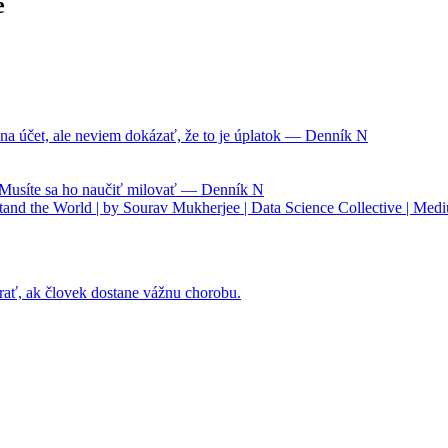
e
na účet, ale neviem dokázať, že to je úplatok — Denník N
. Musíte sa ho naučiť milovať — Denník N
nd the World | by Sourav Mukherjee | Data Science Collective | Med
rať, ak človek dostane vážnu chorobu.