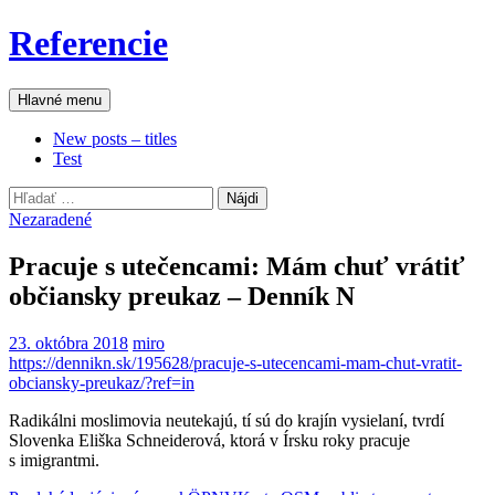
Preskočiť
Referencie
na
obsah
Hľadať
Hlavné menu
New posts – titles
Test
Hľadať:
Nezaradené
Pracuje s utečencami: Mám chuť vrátiť
občiansky preukaz – Denník N
23. októbra 2018
miro
https://dennikn.sk/195628/pracuje-s-utecencami-mam-chut-vratit-
obciansky-preukaz/?ref=in
Radikálni moslimovia neutekajú, tí sú do krajín vysielaní, tvrdí
Slovenka Eliška Schneiderová, ktorá v Írsku roky pracuje
s imigrantmi.