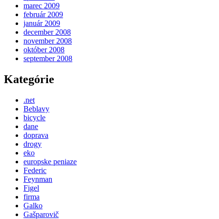
marec 2009
február 2009
január 2009
december 2008
november 2008
október 2008
september 2008
Kategórie
.net
Beblavy
bicycle
dane
doprava
drogy
eko
europske peniaze
Federic
Feynman
Figel
firma
Galko
Gašparovič