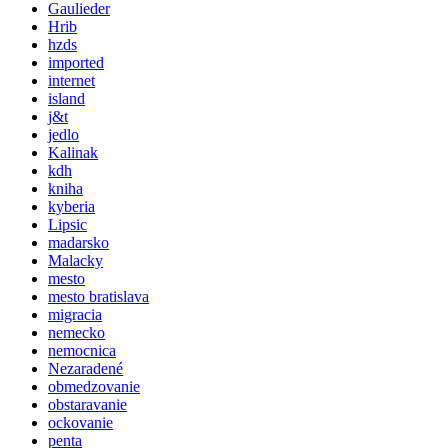
Gaulieder
Hrib
hzds
imported
internet
island
j&t
jedlo
Kalinak
kdh
kniha
kyberia
Lipsic
madarsko
Malacky
mesto
mesto bratislava
migracia
nemecko
nemocnica
Nezaradené
obmedzovanie
obstaravanie
ockovanie
penta