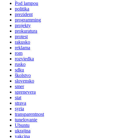
Pod lampou
politika
prezident
programming
projekty
prokuratura
protest
rakusko
reklama
rom
rozviedka
rusko
sdku
školstvo
slovensko
smer
sprenevera
stat
strava
syria
transparentnost
tunelovanie
Ubuntu
ukrajina
vakcina