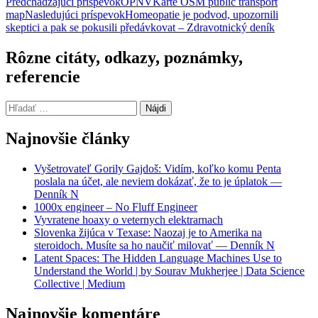
Navigácia
Predchádzajúci príspevok
ÖPNVKarte OSM public transport
map
Nasledujúci príspevok
Homeopatie je podvod, upozornili
článkami
skeptici a pak se pokusili předávkovat – Zdravotnický deník
Rôzne citáty, odkazy, poznámky,
referencie
Hľadať:
Najnovšie články
Vyšetrovateľ Gorily Gajdoš: Vidím, koľko komu Penta
poslala na účet, ale neviem dokázať, že to je úplatok —
Denník N
1000x engineer – No Fluff Engineer
Vyvratene hoaxy o veternych elektrarnach
Slovenka žijúca v Texase: Naozaj je to Amerika na
steroidoch. Musíte sa ho naučiť milovať — Denník N
Latent Spaces: The Hidden Language Machines Use to
Understand the World | by Sourav Mukherjee | Data Science
Collective | Medium
Najnovšie komentáre