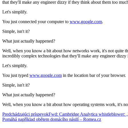
that they'll make any engineer dizzy if they think about them too muc
Let's simplify.
You just connected your computer to
www.google.com
.
Simple, isn't it?
What just actually happened?
Well, when you know a bit about how networks work, it's not quite 
incredibly complex technologies that they'll make any engineer dizzy 
Let's simplify.
You just typed
www.google.com
in the location bar of your browser.
Simple, isn't it?
What just actually happened?
Well, when you know a bit about how operating systems work, it's not q
Navigácia
Predchádzajúci príspevok
Fwd: Cambridge Analytica whistleblower: ‚
Pomáhá například obětem domácího násilí – Romea.cz
článkami