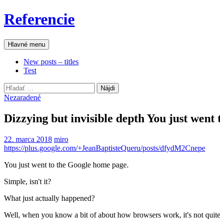
Preskočiť
Referencie
na
obsah
Hľadať
Hlavné menu
New posts – titles
Test
Hľadať:
Nezaradené
Dizzying but invisible depth You just wen
22. marca 2018
miro
https://plus.google.com/+JeanBaptisteQueru/posts/dfydM2Cnepe
You just went to the Google home page.
Simple, isn't it?
What just actually happened?
Well, when you know a bit of about how browsers work, it's not qui