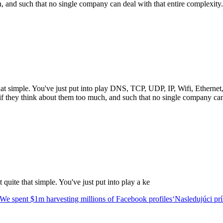
h, and such that no single company can deal with that entire complexity.
that simple. You've just put into play DNS, TCP, UDP, IP, Wifi, Ethe
if they think about them too much, and such that no single company can 
uite that simple. You've just put into play a ke
We spent $1m harvesting millions of Facebook profiles‘
Nasledujúci pr