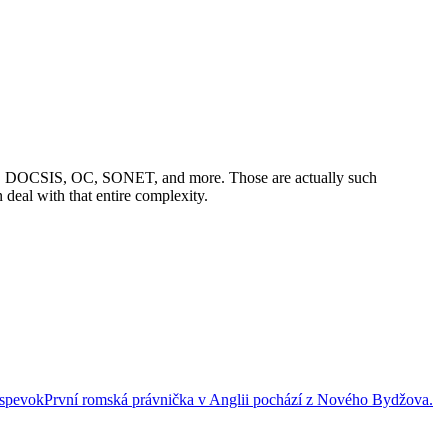
rnet, DOCSIS, OC, SONET, and more. Those are actually such
deal with that entire complexity.
íspevok
První romská právnička v Anglii pochází z Nového Bydžova.