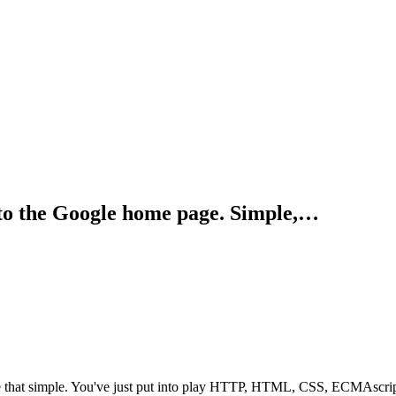
t to the Google home page. Simple,…
te that simple. You've just put into play HTTP, HTML, CSS, ECMAscript