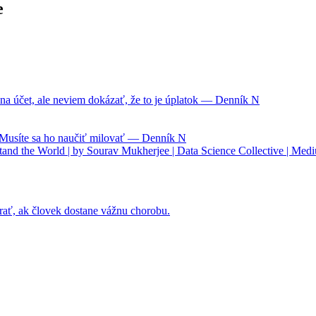
e
na účet, ale neviem dokázať, že to je úplatok — Denník N
. Musíte sa ho naučiť milovať — Denník N
nd the World | by Sourav Mukherjee | Data Science Collective | Med
rať, ak človek dostane vážnu chorobu.