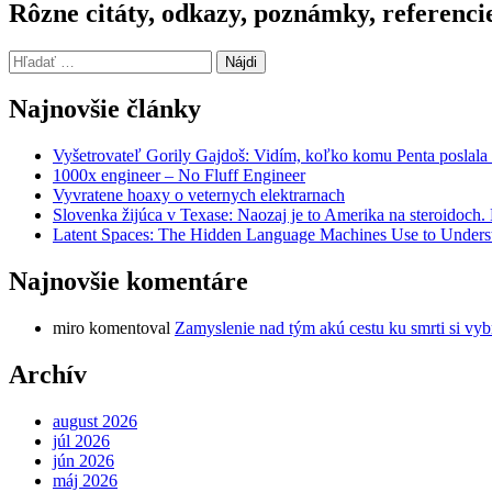
Rôzne citáty, odkazy, poznámky, referenci
Hľadať:
Najnovšie články
Vyšetrovateľ Gorily Gajdoš: Vidím, koľko komu Penta poslala 
1000x engineer – No Fluff Engineer
Vyvratene hoaxy o veternych elektrarnach
Slovenka žijúca v Texase: Naozaj je to Amerika na steroidoch
Latent Spaces: The Hidden Language Machines Use to Understa
Najnovšie komentáre
miro
komentoval
Zamyslenie nad tým akú cestu ku smrti si vyb
Archív
august 2026
júl 2026
jún 2026
máj 2026