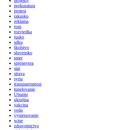
projekty
prokuratura
protest
rakusko
reklama
rom
rozviedka
rusko
sdku
školstvo
slovensko
smer
sprenevera
stat
strava
syria
transparentnost
tunelovanie
Ubuntu
ukrajina
vakcina
veda
vymenovanie
wine
zdravotnictvo