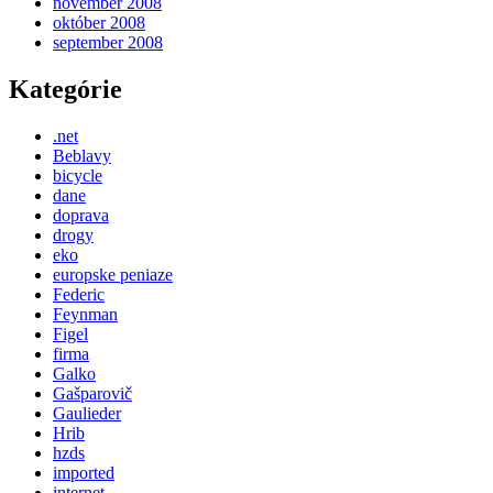
november 2008
október 2008
september 2008
Kategórie
.net
Beblavy
bicycle
dane
doprava
drogy
eko
europske peniaze
Federic
Feynman
Figel
firma
Galko
Gašparovič
Gaulieder
Hrib
hzds
imported
internet