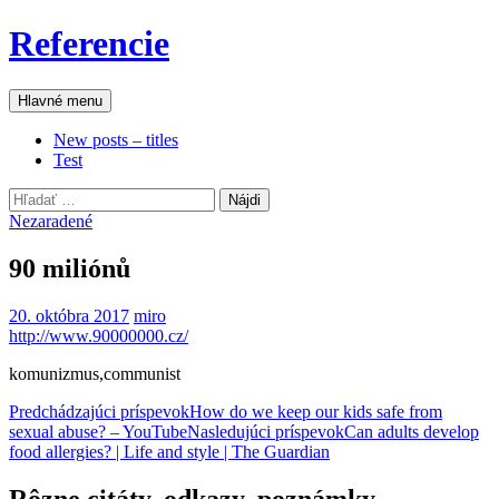
Preskočiť
Referencie
na
obsah
Hľadať
Hlavné menu
New posts – titles
Test
Hľadať:
Nezaradené
90 miliónů
20. októbra 2017
miro
http://www.90000000.cz/
komunizmus,communist
Navigácia
Predchádzajúci príspevok
How do we keep our kids safe from
sexual abuse? – YouTube
Nasledujúci príspevok
Can adults develop
článkami
food allergies? | Life and style | The Guardian
Rôzne citáty, odkazy, poznámky,