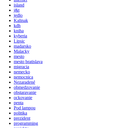
island
j&t
jedlo
Kalinak
kdh
kniha
kyberia
Lipsic
madarsko
Malacky
mesto
mesto bratislava
migracia
nemecko
nemocnica
Nezaradené
obmedzovanie
obstaravanie
ockovanie
penta
Pod lampou
politika
prezident
programming