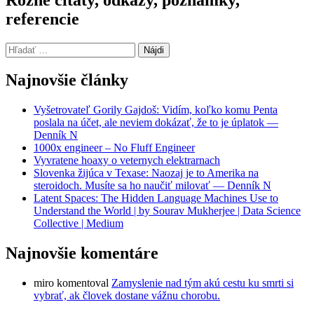
referencie
Hľadať:
Najnovšie články
Vyšetrovateľ Gorily Gajdoš: Vidím, koľko komu Penta
poslala na účet, ale neviem dokázať, že to je úplatok —
Denník N
1000x engineer – No Fluff Engineer
Vyvratene hoaxy o veternych elektrarnach
Slovenka žijúca v Texase: Naozaj je to Amerika na
steroidoch. Musíte sa ho naučiť milovať — Denník N
Latent Spaces: The Hidden Language Machines Use to
Understand the World | by Sourav Mukherjee | Data Science
Collective | Medium
Najnovšie komentáre
miro
komentoval
Zamyslenie nad tým akú cestu ku smrti si
vybrať, ak človek dostane vážnu chorobu.