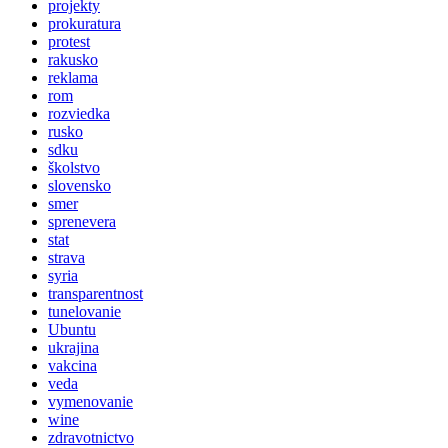
projekty
prokuratura
protest
rakusko
reklama
rom
rozviedka
rusko
sdku
školstvo
slovensko
smer
sprenevera
stat
strava
syria
transparentnost
tunelovanie
Ubuntu
ukrajina
vakcina
veda
vymenovanie
wine
zdravotnictvo