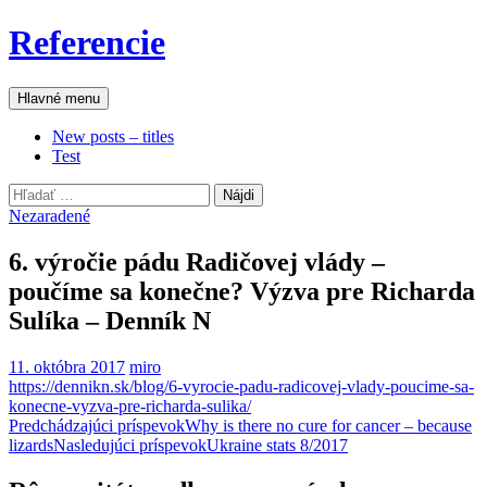
Preskočiť
Referencie
na
obsah
Hľadať
Hlavné menu
New posts – titles
Test
Hľadať:
Nezaradené
6. výročie pádu Radičovej vlády –
poučíme sa konečne? Výzva pre Richarda
Sulíka – Denník N
11. októbra 2017
miro
https://dennikn.sk/blog/6-vyrocie-padu-radicovej-vlady-poucime-sa-
konecne-vyzva-pre-richarda-sulika/
Navigácia
Predchádzajúci príspevok
Why is there no cure for cancer – because
lizards
Nasledujúci príspevok
Ukraine stats 8/2017
článkami