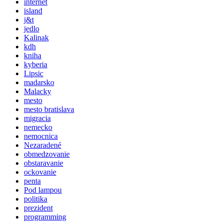
internet
island
j&t
jedlo
Kalinak
kdh
kniha
kyberia
Lipsic
madarsko
Malacky
mesto
mesto bratislava
migracia
nemecko
nemocnica
Nezaradené
obmedzovanie
obstaravanie
ockovanie
penta
Pod lampou
politika
prezident
programming