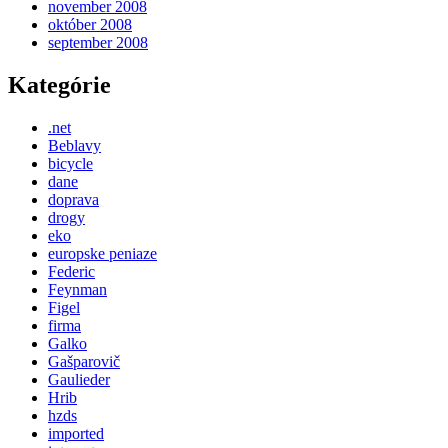
november 2008
október 2008
september 2008
Kategórie
.net
Beblavy
bicycle
dane
doprava
drogy
eko
europske peniaze
Federic
Feynman
Figel
firma
Galko
Gašparovič
Gaulieder
Hrib
hzds
imported