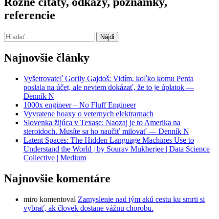
Rôzne citáty, odkazy, poznámky,
referencie
Hľadať:
Najnovšie články
Vyšetrovateľ Gorily Gajdoš: Vidím, koľko komu Penta
poslala na účet, ale neviem dokázať, že to je úplatok —
Denník N
1000x engineer – No Fluff Engineer
Vyvratene hoaxy o veternych elektrarnach
Slovenka žijúca v Texase: Naozaj je to Amerika na
steroidoch. Musíte sa ho naučiť milovať — Denník N
Latent Spaces: The Hidden Language Machines Use to
Understand the World | by Sourav Mukherjee | Data Science
Collective | Medium
Najnovšie komentáre
miro
komentoval
Zamyslenie nad tým akú cestu ku smrti si
vybrať, ak človek dostane vážnu chorobu.