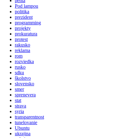
penta
Pod lampou
politika
prezident
programming
projekty
prokuratura
protest
rakusko
reklama
rom
rozviedka
rusko
sdku
školstvo
slovensko
smer
sprenevera
stat
strava
syria
transparentnost
tunelovanie
Ubuntu
ukrajina