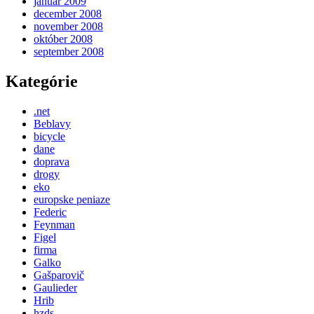
január 2009
december 2008
november 2008
október 2008
september 2008
Kategórie
.net
Beblavy
bicycle
dane
doprava
drogy
eko
europske peniaze
Federic
Feynman
Figel
firma
Galko
Gašparovič
Gaulieder
Hrib
hzds