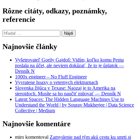
Rôzne citáty, odkazy, poznámky,
referencie
Hľadať:
Najnovšie články
Vyšetrovateľ Gorily Gajdoš: Vidím, koľko komu Penta
poslala na účet, ale neviem dokázať, že to je úplatok —
Denník N
1000x engineer – No Fluff Engineer
Vyvratene hoaxy o veternych elektrarnach
Slovenka žijúca v Texase: Naozaj je to Amerika na
steroidoch. Musíte sa ho naučiť milovať — Denník N
Latent Spaces: The Hidden Language Machines Use to
Understand the World | by Sourav Mukherjee | Data Science
Collective | Medium
Najnovšie komentáre
miro
komentoval
Zamyslenie nad tým akú cestu ku smrti si