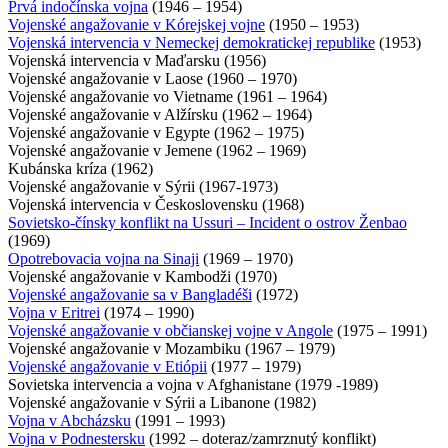
Prvá indočínska vojna
(1946 – 1954)
Vojenské angažovanie v Kórejskej vojne
(1950 – 1953)
Vojenská intervencia v Nemeckej demokratickej republike
(1953)
Vojenská intervencia v Maďarsku (1956)
Vojenské angažovanie v Laose (1960 – 1970)
Vojenské angažovanie vo Vietname (1961 – 1964)
Vojenské angažovanie v Alžírsku (1962 – 1964)
Vojenské angažovanie v Egypte (1962 – 1975)
Vojenské angažovanie v Jemene (1962 – 1969)
Kubánska kríza (1962)
Vojenské angažovanie v Sýrii (1967-1973)
Vojenská intervencia v Československu (1968)
Sovietsko-čínsky konflikt na Ussuri – Incident o ostrov Ženbao
(1969)
Opotrebovacia vojna na Sinaji
(1969 – 1970)
Vojenské angažovanie v Kambodži (1970)
Vojenské angažovanie sa v Bangladéši
(1972)
Vojna v Eritrei
(1974 – 1990)
Vojenské angažovanie v občianskej vojne v Angole
(1975 – 1991)
Vojenské angažovanie v Mozambiku (1967 – 1979)
Vojenské angažovanie v Etiópii
(1977 – 1979)
Sovietska intervencia a vojna v Afghanistane (1979 -1989)
Vojenské angažovanie v Sýrii a Libanone (1982)
Vojna v Abcházsku
(1991 – 1993)
Vojna v Podnestersku
(1992 – doteraz/zamrznutý konflikt)