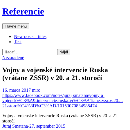
Preskočiť
Referencie
na
obsah
Hľadať
Hlavné menu
New posts – titles
Test
Hľadať:
Nezaradené
Vojny a vojenské intervencie Ruska
(vrátane ZSSR) v 20. a 21. storočí
16. marca 2017
miro
https://www.facebook.com/notes/juraj-smatana/vojny-a-
vojensk%C3%A9-intervencie-ruska-vr%C3%A1tane-zssr-v-20-a-
21-storo%C4%8D%C3%AD/10153070834985474
Vojny a vojenské intervencie Ruska (vrátane ZSSR) v 20. a 21.
storočí
Juraj Smatana
·
27. september 2015