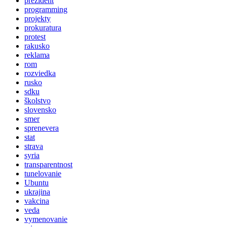
prezident
programming
projekty
prokuratura
protest
rakusko
reklama
rom
rozviedka
rusko
sdku
školstvo
slovensko
smer
sprenevera
stat
strava
syria
transparentnost
tunelovanie
Ubuntu
ukrajina
vakcina
veda
vymenovanie