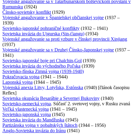
Vojenské angažovanie sa v Tatarbunarskom bolševickom povstaní v
Rumunsku
(1924)
Čínsko-sovietsky konflikt
(1929)
Vojenské angažovanie v Španielskej občianskej vojne
(1937 –
1939)
Sovietsko-japonské pohraničné konflikty
(1932 – 1941)
Sovietska invázia do Ujgurska (Sin-ťiangu)
(1934)
Vojenské angažovanie sa proti vzbure v čínskej provincii Xinjiang
(1937)
Vojenské angažovanie sa v Druhej Čínsko-Japonskej vojne
(1937 –
1941)
Sovietsko-japonské boje pri Chalchin-Gol
(1939)
Sovietska invázia do východného Poľska
(1939)
Sovietsko-fínska Zimná vojna (1939-1940)
Pokračovacia vojna
(1941 – 1944)
Laponská vojna
(1944 – 1945)
Vojenská anexia Litvy, Lotyšska, Estónska
(1940) [článok časopisu
Reflex]
Sovietska okupácia Besarábie a Severnej Bukoviny
(1940)
Sovietsko-nemecká vojna
. Súčasť 2. svetovej vojny, v Rusku zvaná
Veľká vlastenecká vojna
(1941 – 1945)
Sovietsko-japonská vojna
(1945)
Sovietska invázia do Mandžuska
(1945)
Partizánska vojna v pobaltských štátoch
(1944 – 1956)
Anglo-Sovietska invázia do Iránu
(1941)