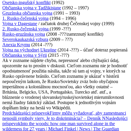
Osetsko-ingušský konflikt
(1992)
Občianska vojna v Tadžikistane
(1992 – 1997)
Gruzínska občianska vojna
(1991 – 1993)
1. Rusko-čečenská vojna
(1994 – 1996)
Vojna v Dagestane
/ začiatok druhej Čečenskej vojny (1999)
2. Rusko-čečenská vojna
(1999 -???)
Rusko-gruzínska vojna
(2008 -???/zamrznutý konflikt)
Severokaukazská vzbura
(2009 – ???)
Anexia Krymu
(2014 -???)
Vojna na východnej Ukrajine
(2014 -???) – účasť doteraz popieraná
Občianska vojna v Sýrii
(2015 -???)
Ak v zozname nájdete chybu, nepresnosť alebo chýbajúci údaj,
upozornite na to prosím v diskusii. Cieľom zoznamu nie je hodnotiť
opodstatnenosť použitia násilia, takže sú tam aj vojny, v ktorých sa
Rusko oprávnene bránilo. Cieľom zoznamu je ukázať v histórii
nepoučeným laikom, že Rusko/Sovietsky zväz bolo obyčajnou
imperiálnou a koloniálnou mocnosťou, ako všetky ostatné –
Británia, Belgicko, USA, Portugalsko, Turecko atď. atď., a
blúznenie o vrodenej slovanskej/ruskej/sovietskej mierumilovnosti
nemá žiadny faktický základ. Postupne k jednotlivým vojnám
dopĺňam linky na heslá vo Wikipédii.
Navigácia
Predchádzajúci príspevok
Firmy môžu vyžadovať, aby zamestnanci
nenosili symboly viery. Je to diskriminácia? – Denník N
Nasledujúci
článkami
príspevok
Into the woods: how one man survived alone in the
wilderness for 27 years | Michael Finkel | News | The Guardian