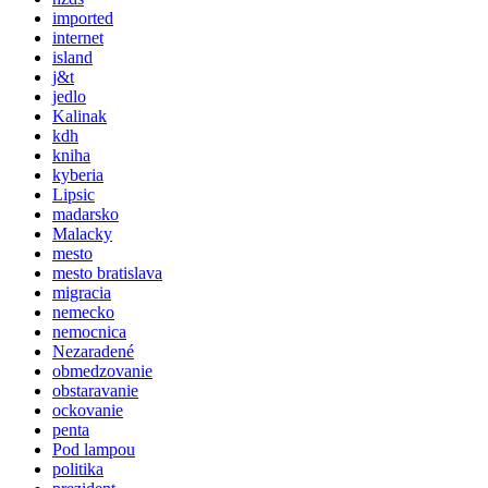
imported
internet
island
j&t
jedlo
Kalinak
kdh
kniha
kyberia
Lipsic
madarsko
Malacky
mesto
mesto bratislava
migracia
nemecko
nemocnica
Nezaradené
obmedzovanie
obstaravanie
ockovanie
penta
Pod lampou
politika