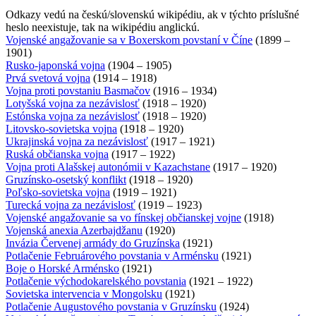
Odkazy vedú na českú/slovenskú wikipédiu, ak v týchto príslušné
heslo neexistuje, tak na wikipédiu anglickú.
Vojenské angažovanie sa v Boxerskom povstaní v Číne
(1899 –
1901)
Rusko-japonská vojna
(1904 – 1905)
Prvá svetová vojna
(1914 – 1918)
Vojna proti povstaniu Basmačov
(1916 – 1934)
Lotyšská vojna za nezávislosť
(1918 – 1920)
Estónska vojna za nezávislosť
(1918 – 1920)
Litovsko-sovietska vojna
(1918 – 1920)
Ukrajinská vojna za nezávislosť
(1917 – 1921)
Ruská občianska vojna
(1917 – 1922)
Vojna proti Alašskej autonómii v Kazachstane
(1917 – 1920)
Gruzínsko-osetský konflikt
(1918 – 1920)
Poľsko-sovietska vojna
(1919 – 1921)
Turecká vojna za nezávislosť
(1919 – 1923)
Vojenské angažovanie sa vo fínskej občianskej vojne
(1918)
Vojenská anexia Azerbajdžanu
(1920)
Invázia Červenej armády do Gruzínska
(1921)
Potlačenie Februárového povstania v Arménsku
(1921)
Boje o Horské Arménsko
(1921)
Potlačenie východokarelského povstania
(1921 – 1922)
Sovietska intervencia v Mongolsku
(1921)
Potlačenie Augustového povstania v Gruzínsku
(1924)