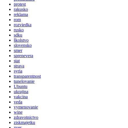
protest
rakusko
reklama
rom
rozviedka
rusko
sdku
školstvo
slovensko
smer
sprenevera
stat
strava
syria
transparentnost
tunelovanie
Ubuntu
ukrajina
vakcina
veda
vymenovanie
wine
zdravotnictvo
ziskmajetku
zver