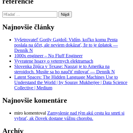
referencie
Hľadať:
Najnovšie články
Vyšetrovateľ Gorily Gajdoš: Vidím, koľko komu Penta
poslala na účet, ale neviem dokázať, že to je úplatok —
Denník N
1000x engineer – No Fluff Engineer
Vyvratene hoaxy o veternych elektrarnach
Slovenka žijúca v Texase: Naozaj je to Amerika na
steroidoch. Musíte sa ho naučiť milovať — Denník N
Latent Spaces: The Hidden Language Machines Use to
Understand the World | by Sourav Mukherjee | Data Science
Collective | Medium
Najnovšie komentáre
miro
komentoval
Zamyslenie nad tým akú cestu ku smrti si
vybrať, ak človek dostane vážnu chorobu.
Archív