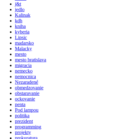
j&t
jedlo
Kalinak
kdh
kniha
kyberia
Lipsic
madarsko
Malacky
mesto
mesto bratislava
migracia
nemecko
nemocnica
Nezaradené
obmedzovanie
obstaravanie
ockovanie
penta
Pod lampou
politika
prezident
programming
projekty
prokuratura