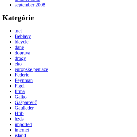
september 2008
Kategórie
.net
Beblavy
bicycle
dane
doprava
drogy
eko
europske peniaze
Federic
Feynman
Figel
firma
Galko
Gašparovič
Gaulieder
Hrib
hzds
imported
internet
island