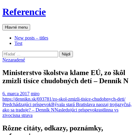
Preskočiť
Referencie
na
obsah
Hľadať
Hlavné menu
New posts – titles
Test
Hľadať:
Nezaradené
Ministerstvo školstva klame EÚ, zo škôl
zmizli tisíce chudobných detí – Denník N
6. marca 2017
miro
https://dennikn.sk/693781/zo-skol-zmizli-tisice-chudobnych-deti/
Navigácia
Predchádzajúci príspevok
Bývala stará Bratislava naozaj trojjazyčná,
ako sa traduje? – Denník N
Nasledujúci príspevok
rastlinna vs
článkami
zivocisna strava
Rôzne citáty, odkazy, poznámky,