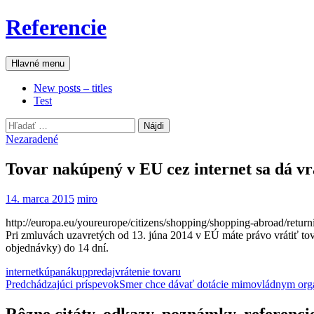
Preskočiť
Referencie
na
obsah
Hľadať
Hlavné menu
New posts – titles
Test
Hľadať:
Nezaradené
Tovar nakúpený v EU cez internet sa dá vr
14. marca 2015
miro
http://europa.eu/youreurope/citizens/shopping/shopping-abroad/retu
Pri zmluvách uzavretých od 13. júna 2014 v EÚ máte právo vrátiť tov
objednávky) do 14 dní.
internet
kúpa
nákup
predaj
vrátenie tovaru
Navigácia
Predchádzajúci príspevok
Smer chce dávať dotácie mimovládnym org
článkami
Rôzne citáty, odkazy, poznámky, referenci