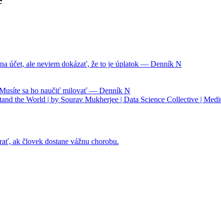
na účet, ale neviem dokázať, že to je úplatok — Denník N
. Musíte sa ho naučiť milovať — Denník N
nd the World | by Sourav Mukherjee | Data Science Collective | Med
rať, ak človek dostane vážnu chorobu.