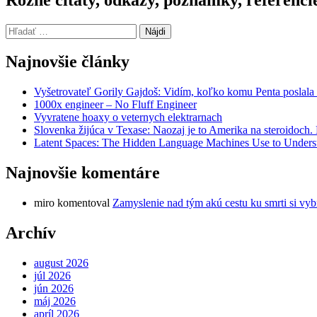
Hľadať:
Najnovšie články
Vyšetrovateľ Gorily Gajdoš: Vidím, koľko komu Penta poslala 
1000x engineer – No Fluff Engineer
Vyvratene hoaxy o veternych elektrarnach
Slovenka žijúca v Texase: Naozaj je to Amerika na steroidoch
Latent Spaces: The Hidden Language Machines Use to Understa
Najnovšie komentáre
miro
komentoval
Zamyslenie nad tým akú cestu ku smrti si vyb
Archív
august 2026
júl 2026
jún 2026
máj 2026
apríl 2026