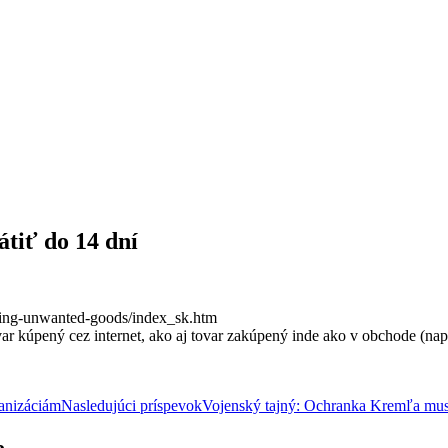
átiť do 14 dní
rning-unwanted-goods/index_sk.htm
ar kúpený cez internet, ako aj tovar zakúpený inde ako v obchode (nap
anizáciám
Nasledujúci príspevok
Vojenský tajný: Ochranka Kremľa mus
e