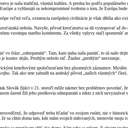
stvo je naša tradičná, vlastná kultúra. A predsa ho podľa populárneho
kej Európe a vyhlasujú sa nekompromisné tvrdenia o tom, že Európa bud
ópe veľmi veľa, existencia európskej civilizácie je však dlhšia ako ex
resťanská nebola. Navyše, pôvod kresťanstva sa dá vystopovať až do 
čnému vzostupu starého kontinentu. Za všetky vplyvy stačí spomenúť ar
ájsť vo fráze „odnepamäti“. Tam, kam siaha naša pamäť, to sú naše dej
o je koniec dejín. Predtým nebolo nič. Žiadne „predtým“ neexistuje.
frickými kmeňovými spoločnosťami bez písomných záznamov. Myslím si
ho. Tak ako sme zabudli na arabský pôvod „našich vlastných“ čísel, z
 tak Slovák žijúci v 21. storočí môže takmer bez problémov povedať, ž
om území žili jeho predkovia odnepamäti a nikto z nich nevyznával vi
svedčený, že odpoveď treba hľadať vo svojom vnútri, nie v historick
 že sa cítim doma tam, kde mám svojich milovaných, menovite moju rod
ensku sa prestávam cítiť ako doma. Sám seba sa pýtam, či chcem vychov