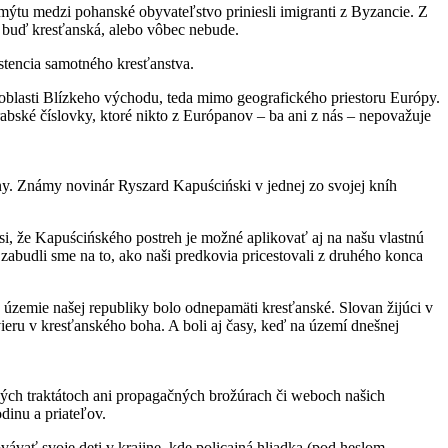
 mýtu medzi pohanské obyvateľstvo priniesli imigranti z Byzancie. Z
e buď kresťanská, alebo vôbec nebude.
istencia samotného kresťanstva.
oblasti Blízkeho východu, teda mimo geografického priestoru Európy.
abské číslovky, ktoré nikto z Európanov – ba ani z nás – nepovažuje
iny. Známy novinár Ryszard Kapuściński v jednej zo svojej kníh
, že Kapuścińského postreh je možné aplikovať aj na našu vlastnú
abudli sme na to, ako naši predkovia pricestovali z druhého konca
e územie našej republiky bolo odnepamäti kresťanské. Slovan žijúci v
eru v kresťanského boha. A boli aj časy, keď na území dnešnej
ých traktátoch ani propagačných brožúrach či weboch našich
inu a priateľov.
ávať svoje deti v krajine, kde policajná hliadka (pod heslom