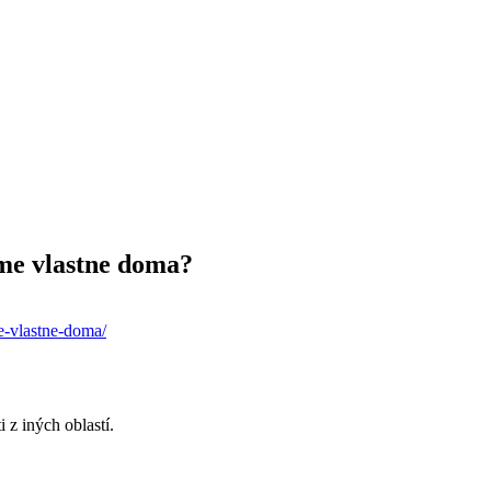
me vlastne doma?
e-vlastne-doma/
 z iných oblastí.