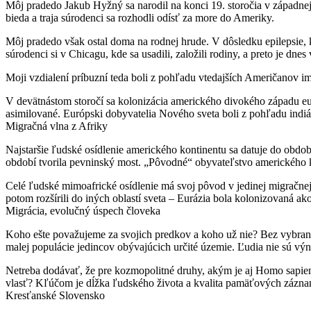
Môj pradedo Jakub Hyžný sa narodil na konci 19. storočia v západnej H
bieda a traja súrodenci sa rozhodli odísť za more do Ameriky.
Môj pradedo však ostal doma na rodnej hrude. V dôsledku epilepsie, 
súrodenci si v Chicagu, kde sa usadili, založili rodiny, a preto je 
Moji vzdialení príbuzní teda boli z pohľadu vtedajších Američanov 
V devätnástom storočí sa kolonizácia amerického divokého západu eur
asimilované. Európski dobyvatelia Nového sveta boli z pohľadu ind
Migračná vlna z Afriky
Najstaršie ľudské osídlenie amerického kontinentu sa datuje do obdob
období tvorila pevninský most. „Pôvodné“ obyvateľstvo amerického kon
Celé ľudské mimoafrické osídlenie má svoj pôvod v jedinej migračnej 
potom rozšírili do iných oblastí sveta – Eurázia bola kolonizovaná 
Migrácia, evolučný úspech človeka
Koho ešte považujeme za svojich predkov a koho už nie? Bez vybra
malej populácie jedincov obývajúcich určité územie. Ľudia nie sú výn
Netreba dodávať, že pre kozmopolitné druhy, akým je aj Homo sapien
vlasť? Kľúčom je dĺžka ľudského života a kvalita pamäťových zázn
Kresťanské Slovensko