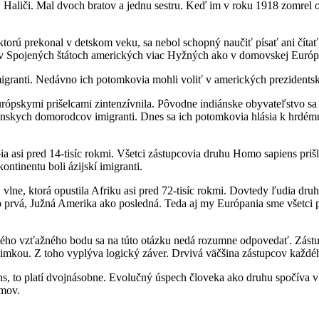
aliči. Mal dvoch bratov a jednu sestru. Keď im v roku 1918 zomrel otec
ktorú prekonal v detskom veku, sa nebol schopný naučiť písať ani číta
dnes v Spojených štátoch amerických viac Hyžných ako v domovskej Európ
imigranti. Nedávno ich potomkovia mohli voliť v amerických prezident
ópskymi prišelcami zintenzívnila. Pôvodne indiánske obyvateľstvo sa 
iánskych domorodcov imigranti. Dnes sa ich potomkovia hlásia k hrdé
ia asi pred 14-tisíc rokmi. Všetci zástupcovia druhu Homo sapiens priš
tinentu boli ázijskí imigranti.
vlne, ktorá opustila Afriku asi pred 72-tisíc rokmi. Dovtedy ľudia dr
ako prvá, Južná Amerika ako posledná. Teda aj my Európania sme všetci
ného vzťažného bodu sa na túto otázku nedá rozumne odpovedať. Zást
imkou. Z toho vyplýva logický záver. Drvivá väčšina zástupcov každého
s, to platí dvojnásobne. Evolučný úspech človeka ako druhu spočíva v 
amov.