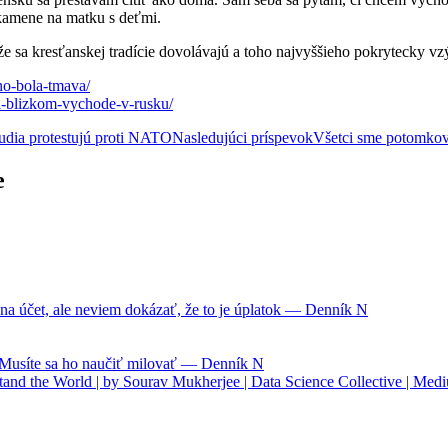
 kamene na matku s deťmi.
 že sa kresťanskej tradície dovolávajú a toho najvyššieho pokrytecky vz
no-bola-tmava/
a-blizkom-vychode-v-rusku/
 ľudia protestujú proti NATO
Nasledujúci príspevok
Všetci sme potomkov
e
na účet, ale neviem dokázať, že to je úplatok — Denník N
. Musíte sa ho naučiť milovať — Denník N
nd the World | by Sourav Mukherjee | Data Science Collective | Med