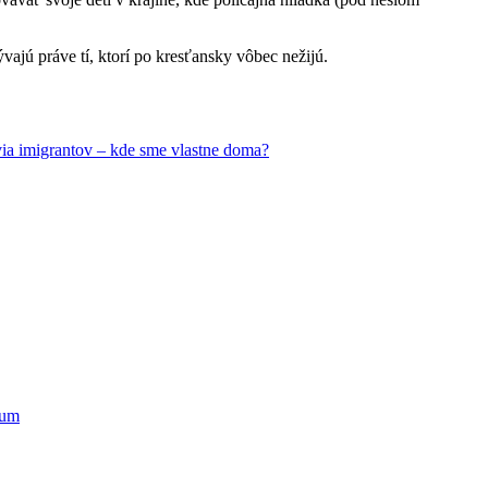
ývajú práve tí, ktorí po kresťansky vôbec nežijú.
ia imigrantov – kde sme vlastne doma?
ium