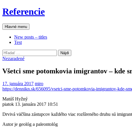
Preskočiť
Referencie
na
obsah
Hľadať
Hlavné menu
New posts – titles
Test
Hľadať:
Nezaradené
Všetci sme potomkovia imigrantov – kde s
17. januára 2017
miro
https://dennikn.sk/656095/vsetci-sme-potomkovia-imigrantov-kde-sm
Matúš Hyžný
piatok 13. januára 2017 10:51
Drvivá väčšina zástupcov každého viac rozšíreného druhu sú imigranti
Autor je geológ a paleontológ