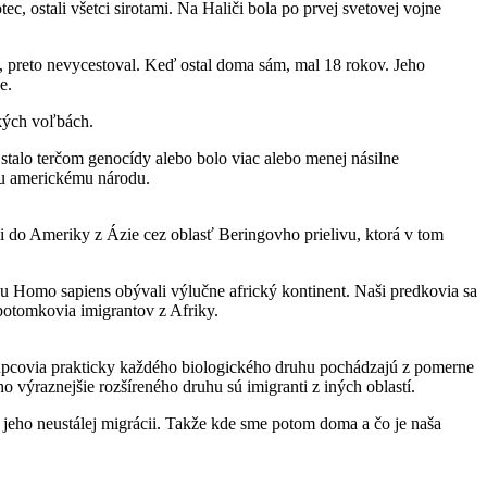
, ostali všetci sirotami. Na Haliči bola po prvej svetovej vojne
ť, preto nevycestoval. Keď ostal doma sám, mal 18 rokov. Jeho
e.
ských voľbách.
stalo terčom genocídy alebo bolo viac alebo menej násilne
mu americkému národu.
li do Ameriky z Ázie cez oblasť Beringovho prielivu, ktorá v tom
uhu Homo sapiens obývali výlučne africký kontinent. Naši predkovia sa
 potomkovia imigrantov z Afriky.
upcovia prakticky každého biologického druhu pochádzajú z pomerne
 výraznejšie rozšíreného druhu sú imigranti z iných oblastí.
jeho neustálej migrácii. Takže kde sme potom doma a čo je naša