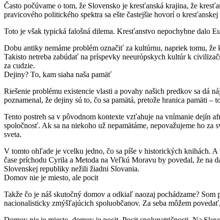
Často počúvame o tom, že Slovensko je kresťanská krajina, že kresťan
pravicového politického spektra sa ešte častejšie hovorí o kresťans
Toto je však typická falošná dilema. Kresťanstvo nepochybne dalo Eur
Dobu antiky nemáme problém označiť za kultúrnu, napriek tomu, že k
Takisto netreba zabúdať na príspevky neeurópskych kultúr k civiliza
za cudzie.
Dejiny? To, kam siaha naša pamäť
Riešenie problému existencie vlasti a povahy našich predkov sa dá n
poznamenal, že dejiny sú to, čo sa pamätá, pretože hranica pamäti – t
Tento postreh sa v pôvodnom kontexte vzťahuje na vnímanie dejín a
spoločnosť. Ak sa na niekoho už nepamätáme, nepovažujeme ho za svoj
sveta.
V tomto ohľade je vcelku jedno, čo sa píše v historických knihách. A
čase príchodu Cyrila a Metoda na Veľkú Moravu by povedal, že na dan
Slovenskej republiky nežili žiadni Slovania.
Domov nie je miesto, ale pocit
Takže čo je náš skutočný domov a odkiaľ naozaj pochádzame? Som pre
nacionalisticky zmýšľajúcich spoluobčanov. Za seba môžem povedať,
Domov nie je miesto, domov je pocit. Pocit spolupatričnosti. Na Slov