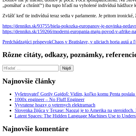
„pomáhať a chrániť“) iba tupo hľadí na vyholené indivíduá hádžuce
Zvlášť keď tie indivíduá teraz sedia v parlamente. Je pritom ironické,
https://dennikn.sk/93755/biela-pokozka-europanov-je-novinka-nedav
https://dennikn.sk/159266/moderni-europania-maju-povod-v-afrike-n
Navigácia
Predchádzajúci príspevok
Chaos v Bratislave, v uliciach horia autá a
článkami
Rôzne citáty, odkazy, poznámky, referenci
Hľadať:
Najnovšie články
Vyšetrovateľ Gorily Gajdoš: Vidím, koľko komu Penta poslala 
1000x engineer – No Fluff Engineer
Vyvratene hoaxy o veternych elektrarnach
Slovenka žijúca v Texase: Naozaj je to Amerika na steroidoch
Latent Spaces: The Hidden Language Machines Use to Understa
Najnovšie komentáre