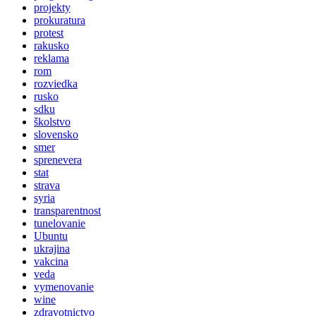
projekty
prokuratura
protest
rakusko
reklama
rom
rozviedka
rusko
sdku
školstvo
slovensko
smer
sprenevera
stat
strava
syria
transparentnost
tunelovanie
Ubuntu
ukrajina
vakcina
veda
vymenovanie
wine
zdravotnictvo