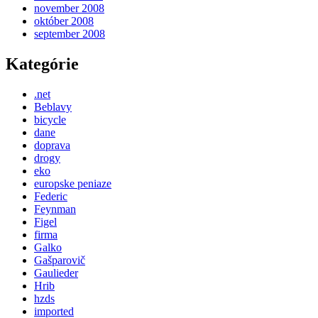
november 2008
október 2008
september 2008
Kategórie
.net
Beblavy
bicycle
dane
doprava
drogy
eko
europske peniaze
Federic
Feynman
Figel
firma
Galko
Gašparovič
Gaulieder
Hrib
hzds
imported