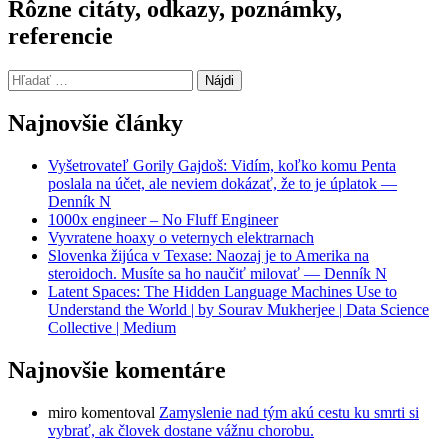
Rôzne citáty, odkazy, poznámky,
referencie
Hľadať:
Najnovšie články
Vyšetrovateľ Gorily Gajdoš: Vidím, koľko komu Penta
poslala na účet, ale neviem dokázať, že to je úplatok —
Denník N
1000x engineer – No Fluff Engineer
Vyvratene hoaxy o veternych elektrarnach
Slovenka žijúca v Texase: Naozaj je to Amerika na
steroidoch. Musíte sa ho naučiť milovať — Denník N
Latent Spaces: The Hidden Language Machines Use to
Understand the World | by Sourav Mukherjee | Data Science
Collective | Medium
Najnovšie komentáre
miro
komentoval
Zamyslenie nad tým akú cestu ku smrti si
vybrať, ak človek dostane vážnu chorobu.