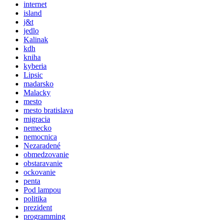
internet
island
j&t
jedlo
Kalinak
kdh
kniha
kyberia
Lipsic
madarsko
Malacky
mesto
mesto bratislava
migracia
nemecko
nemocnica
Nezaradené
obmedzovanie
obstaravanie
ockovanie
penta
Pod lampou
politika
prezident
programming