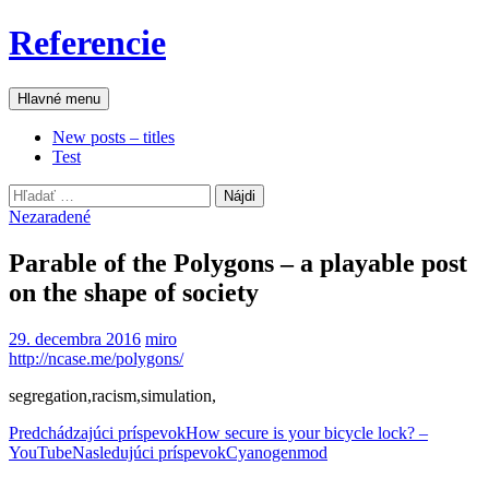
Preskočiť
Referencie
na
obsah
Hľadať
Hlavné menu
New posts – titles
Test
Hľadať:
Nezaradené
Parable of the Polygons – a playable post
on the shape of society
29. decembra 2016
miro
http://ncase.me/polygons/
segregation,racism,simulation,
Navigácia
Predchádzajúci príspevok
How secure is your bicycle lock? –
YouTube
Nasledujúci príspevok
Cyanogenmod
článkami