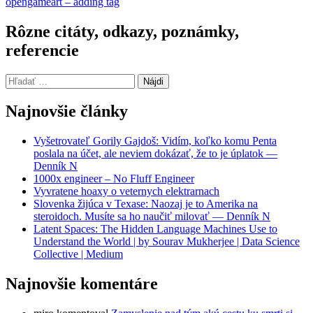
opengameart – adding tag
článkami
Rôzne citáty, odkazy, poznámky,
referencie
Hľadať:
Najnovšie články
Vyšetrovateľ Gorily Gajdoš: Vidím, koľko komu Penta
poslala na účet, ale neviem dokázať, že to je úplatok —
Denník N
1000x engineer – No Fluff Engineer
Vyvratene hoaxy o veternych elektrarnach
Slovenka žijúca v Texase: Naozaj je to Amerika na
steroidoch. Musíte sa ho naučiť milovať — Denník N
Latent Spaces: The Hidden Language Machines Use to
Understand the World | by Sourav Mukherjee | Data Science
Collective | Medium
Najnovšie komentáre