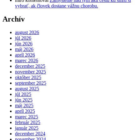
miro
komentoval
Zamyslenie nad tým akú cestu ku smrti si
vybrať, ak človek dostane vážnu chorobu.
Archív
august 2026
júl 2026
jún 2026
máj 2026
apríl 2026
marec 2026
december 2025
november 2025
október 2025
september 2025
august 2025
júl 2025
jún 2025
máj 2025
apríl 2025
marec 2025
február 2025
január 2025
december 2024
november 2024