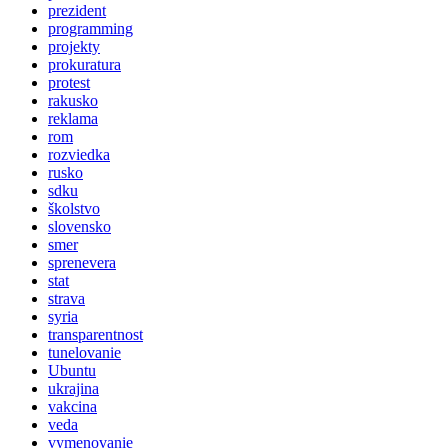
prezident
programming
projekty
prokuratura
protest
rakusko
reklama
rom
rozviedka
rusko
sdku
školstvo
slovensko
smer
sprenevera
stat
strava
syria
transparentnost
tunelovanie
Ubuntu
ukrajina
vakcina
veda
vymenovanie