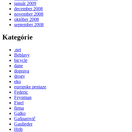
január 2009
december 2008
november 2008
október 2008
september 2008
Kategórie
.net
Beblavy
bicycle
dane
doprava
drogy
eko
europske peniaze
Federic
Feynman
Figel
firma
Galko
Gašparovič
Gaulieder
Hrib