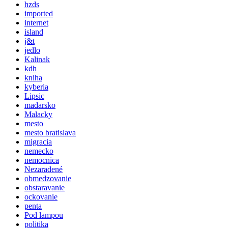
hzds
imported
internet
island
j&t
jedlo
Kalinak
kdh
kniha
kyberia
Lipsic
madarsko
Malacky
mesto
mesto bratislava
migracia
nemecko
nemocnica
Nezaradené
obmedzovanie
obstaravanie
ockovanie
penta
Pod lampou
politika