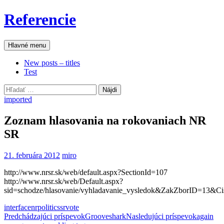
Preskočiť
Referencie
na
obsah
Hľadať
Hlavné menu
New posts – titles
Test
Hľadať:
imported
Zoznam hlasovania na rokovaniach NR
SR
21. februára 2012
miro
http://www.nrsr.sk/web/default.aspx?SectionId=107
http://www.nrsr.sk/web/Default.aspx?
sid=schodze/hlasovanie/vyhladavanie_vysledok&ZakZborID=13&
interface
nr
politics
sr
vote
Navigácia
Predchádzajúci príspevok
Grooveshark
Nasledujúci príspevok
again