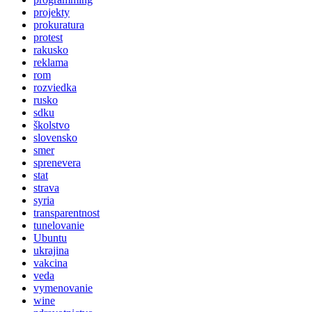
projekty
prokuratura
protest
rakusko
reklama
rom
rozviedka
rusko
sdku
školstvo
slovensko
smer
sprenevera
stat
strava
syria
transparentnost
tunelovanie
Ubuntu
ukrajina
vakcina
veda
vymenovanie
wine