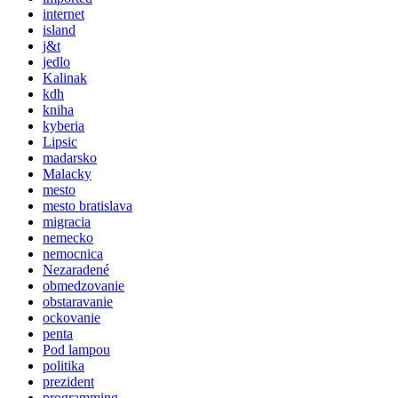
internet
island
j&t
jedlo
Kalinak
kdh
kniha
kyberia
Lipsic
madarsko
Malacky
mesto
mesto bratislava
migracia
nemecko
nemocnica
Nezaradené
obmedzovanie
obstaravanie
ockovanie
penta
Pod lampou
politika
prezident
programming