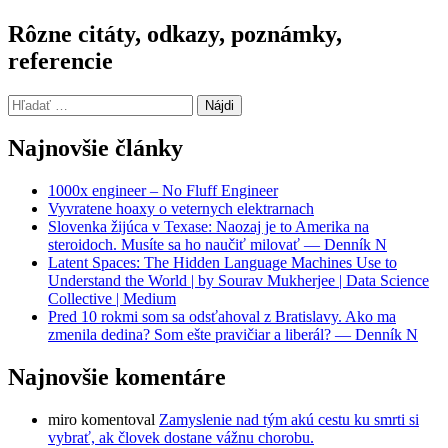
Rôzne citáty, odkazy, poznámky,
referencie
Hľadať:
Najnovšie články
1000x engineer – No Fluff Engineer
Vyvratene hoaxy o veternych elektrarnach
Slovenka žijúca v Texase: Naozaj je to Amerika na
steroidoch. Musíte sa ho naučiť milovať — Denník N
Latent Spaces: The Hidden Language Machines Use to
Understand the World | by Sourav Mukherjee | Data Science
Collective | Medium
Pred 10 rokmi som sa odsťahoval z Bratislavy. Ako ma
zmenila dedina? Som ešte pravičiar a liberál? — Denník N
Najnovšie komentáre
miro
komentoval
Zamyslenie nad tým akú cestu ku smrti si
vybrať, ak človek dostane vážnu chorobu.