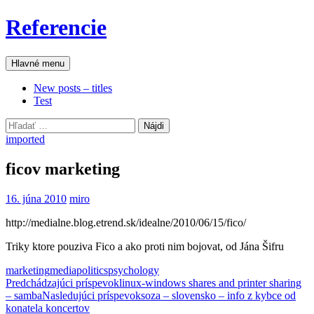
Preskočiť
Referencie
na
obsah
Hľadať
Hlavné menu
New posts – titles
Test
Hľadať:
imported
ficov marketing
16. júna 2010
miro
http://medialne.blog.etrend.sk/idealne/2010/06/15/fico/
Triky ktore pouziva Fico a ako proti nim bojovat, od Jána Šifru
marketing
media
politics
psychology
Navigácia
Predchádzajúci príspevok
linux-windows shares and printer sharing
– samba
Nasledujúci príspevok
soza – slovensko – info z kybce od
článkami
konatela koncertov