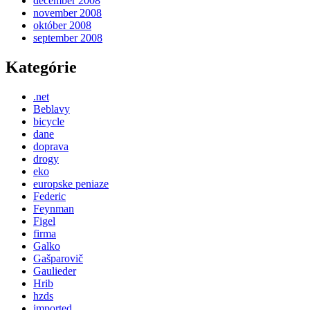
december 2008
november 2008
október 2008
september 2008
Kategórie
.net
Beblavy
bicycle
dane
doprava
drogy
eko
europske peniaze
Federic
Feynman
Figel
firma
Galko
Gašparovič
Gaulieder
Hrib
hzds
imported