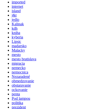
imported
internet
island
j&t
jedlo
Kalinak
kdh
kniha
kyberia
Lipsic
madarsko
Malacky
mesto
mesto bratislava
migracia
nemecko
nemocnica
Nezaradené
obmedzovanie
obstaravanie
ockovanie
penta
Pod lampou
politika
prezident