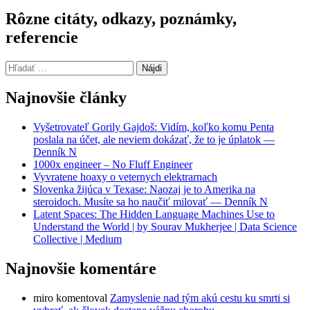
Rôzne citáty, odkazy, poznámky,
referencie
Hľadať:
Najnovšie články
Vyšetrovateľ Gorily Gajdoš: Vidím, koľko komu Penta
poslala na účet, ale neviem dokázať, že to je úplatok —
Denník N
1000x engineer – No Fluff Engineer
Vyvratene hoaxy o veternych elektrarnach
Slovenka žijúca v Texase: Naozaj je to Amerika na
steroidoch. Musíte sa ho naučiť milovať — Denník N
Latent Spaces: The Hidden Language Machines Use to
Understand the World | by Sourav Mukherjee | Data Science
Collective | Medium
Najnovšie komentáre
miro
komentoval
Zamyslenie nad tým akú cestu ku smrti si