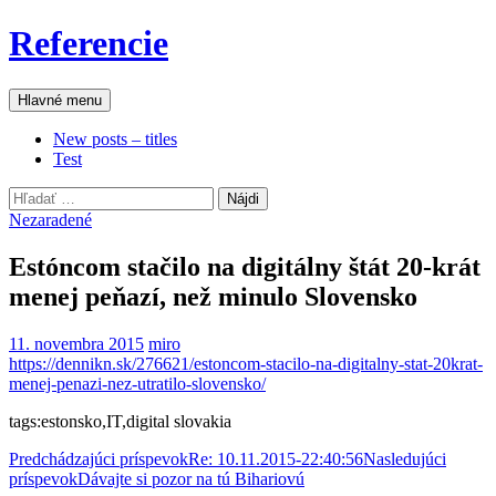
Preskočiť
Referencie
na
obsah
Hľadať
Hlavné menu
New posts – titles
Test
Hľadať:
Nezaradené
Estóncom stačilo na digitálny štát 20-krát
menej peňazí, než minulo Slovensko
11. novembra 2015
miro
https://dennikn.sk/276621/estoncom-stacilo-na-digitalny-stat-20krat-
menej-penazi-nez-utratilo-slovensko/
tags:estonsko,IT,digital slovakia
Navigácia
Predchádzajúci príspevok
Re: 10.11.2015-22:40:56
Nasledujúci
príspevok
Dávajte si pozor na tú Bihariovú
článkami