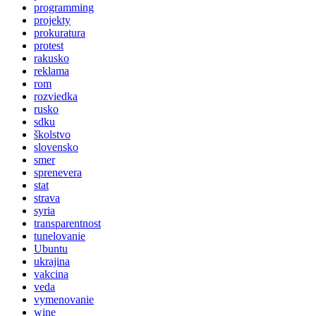
programming
projekty
prokuratura
protest
rakusko
reklama
rom
rozviedka
rusko
sdku
školstvo
slovensko
smer
sprenevera
stat
strava
syria
transparentnost
tunelovanie
Ubuntu
ukrajina
vakcina
veda
vymenovanie
wine