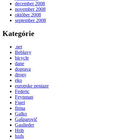
december 2008
november 2008
október 2008
september 2008
Kategórie
.net
Beblavy
bicycle
dane
doprava
drogy
eko
europske peniaze
Federic
Feynman
Figel
firma
Galko
Gašparovič
Gaulieder
Hrib
hzds