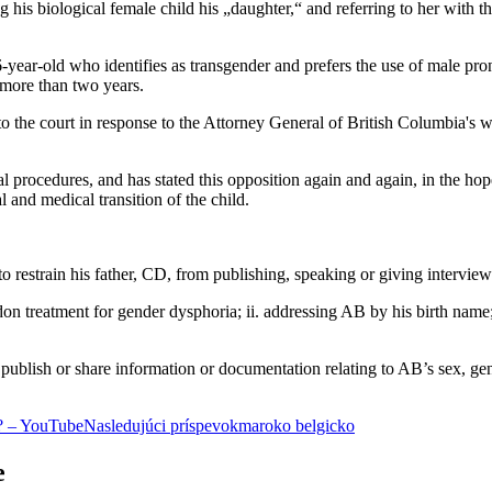
ing his biological female child his „daughter,“ and referring to her wit
-year-old who identifies as transgender and prefers the use of male pron
 more than two years.
 the court in response to the Attorney General of British Columbia's wa
l procedures, and has stated this opposition again and again, in the ho
l and medical transition of the child.
 to restrain his father, CD, from publishing, speaking or giving intervi
on treatment for gender dysphoria; ii. addressing AB by his birth name; 
y, publish or share information or documentation relating to AB’s sex, gen
ir? – YouTube
Nasledujúci príspevok
maroko belgicko
e