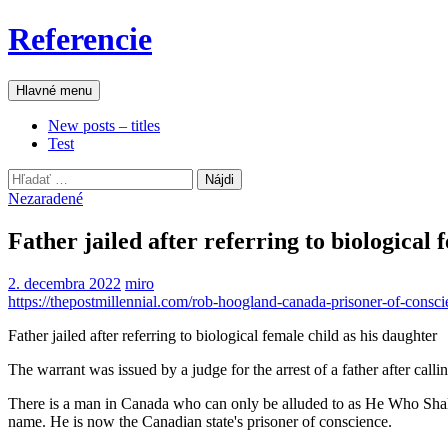
Preskočiť
Referencie
na
obsah
Hľadať
Hlavné menu
New posts – titles
Test
Hľadať:
Nezaradené
Father jailed after referring to biological 
2. decembra 2022
miro
https://thepostmillennial.com/rob-hoogland-canada-prisoner-of-consc
Father jailed after referring to biological female child as his daughter
The warrant was issued by a judge for the arrest of a father after call
There is a man in Canada who can only be alluded to as He Who Shall N
name. He is now the Canadian state's prisoner of conscience.