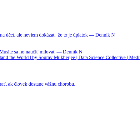
na účet, ale neviem dokázať, že to je úplatok — Denník N
. Musíte sa ho naučiť milovať — Denník N
nd the World | by Sourav Mukherjee | Data Science Collective | Med
rať, ak človek dostane vážnu chorobu.