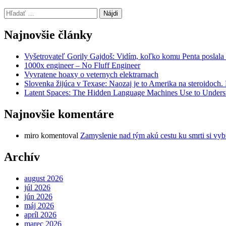
Hľadať:
Najnovšie články
Vyšetrovateľ Gorily Gajdoš: Vidím, koľko komu Penta poslala 
1000x engineer – No Fluff Engineer
Vyvratene hoaxy o veternych elektrarnach
Slovenka žijúca v Texase: Naozaj je to Amerika na steroidoch
Latent Spaces: The Hidden Language Machines Use to Understa
Najnovšie komentáre
miro
komentoval
Zamyslenie nad tým akú cestu ku smrti si vyb
Archív
august 2026
júl 2026
jún 2026
máj 2026
apríl 2026
marec 2026