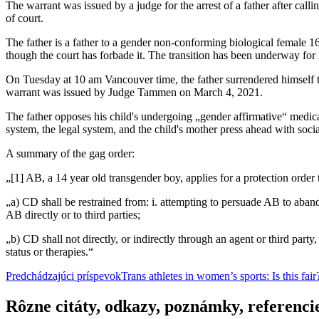
The warrant was issued by a judge for the arrest of a father after call
of court.
The father is a father to a gender non-conforming biological female 16
though the court has forbade it. The transition has been underway for
On Tuesday at 10 am Vancouver time, the father surrendered himself to
warrant was issued by Judge Tammen on March 4, 2021.
The father opposes his child's undergoing „gender affirmative“ medica
system, the legal system, and the child's mother press ahead with socia
A summary of the gag order:
„[1] AB, a 14 year old transgender boy, applies for a protection order
„a) CD shall be restrained from: i. attempting to persuade AB to aband
AB directly or to third parties;
„b) CD shall not directly, or indirectly through an agent or third part
status or therapies.“
Navigácia
Predchádzajúci príspevok
Trans athletes in women’s sports: Is this fa
článkami
Rôzne citáty, odkazy, poznámky, referenci