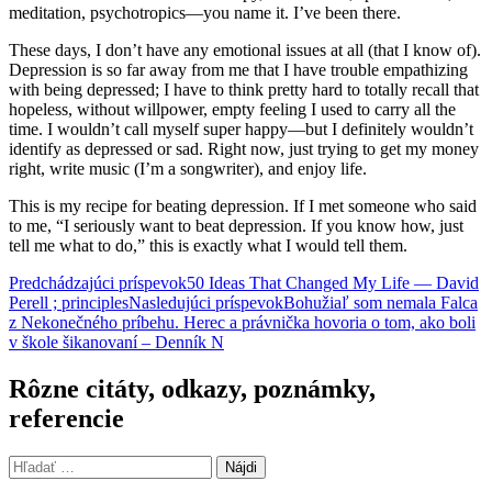
meditation, psychotropics—you name it. I’ve been there.
These days, I don’t have any emotional issues at all (that I know of).
Depression is so far away from me that I have trouble empathizing
with being depressed; I have to think pretty hard to totally recall that
hopeless, without willpower, empty feeling I used to carry all the
time. I wouldn’t call myself super happy—but I definitely wouldn’t
identify as depressed or sad. Right now, just trying to get my money
right, write music (I’m a songwriter), and enjoy life.
This is my recipe for beating depression. If I met someone who said
to me, “I seriously want to beat depression. If you know how, just
tell me what to do,” this is exactly what I would tell them.
Navigácia
Predchádzajúci príspevok
50 Ideas That Changed My Life — David
Perell ; principles
Nasledujúci príspevok
Bohužiaľ som nemala Falca
článkami
z Nekonečného príbehu. Herec a právnička hovoria o tom, ako boli
v škole šikanovaní – Denník N
Rôzne citáty, odkazy, poznámky,
referencie
Hľadať: