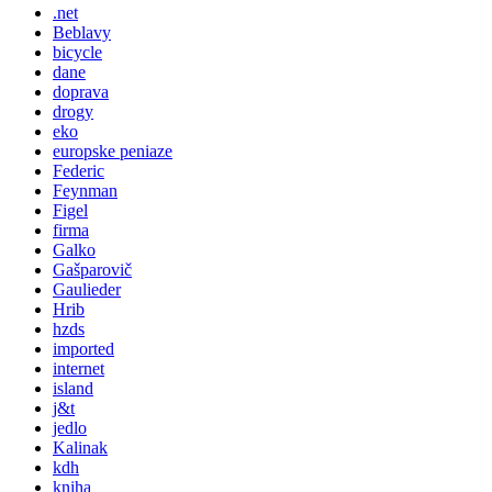
.net
Beblavy
bicycle
dane
doprava
drogy
eko
europske peniaze
Federic
Feynman
Figel
firma
Galko
Gašparovič
Gaulieder
Hrib
hzds
imported
internet
island
j&t
jedlo
Kalinak
kdh
kniha