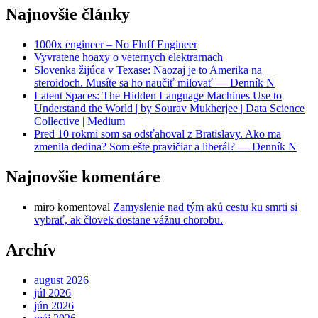
Najnovšie články
1000x engineer – No Fluff Engineer
Vyvratene hoaxy o veternych elektrarnach
Slovenka žijúca v Texase: Naozaj je to Amerika na
steroidoch. Musíte sa ho naučiť milovať — Denník N
Latent Spaces: The Hidden Language Machines Use to
Understand the World | by Sourav Mukherjee | Data Science
Collective | Medium
Pred 10 rokmi som sa odsťahoval z Bratislavy. Ako ma
zmenila dedina? Som ešte pravičiar a liberál? — Denník N
Najnovšie komentáre
miro
komentoval
Zamyslenie nad tým akú cestu ku smrti si
vybrať, ak človek dostane vážnu chorobu.
Archív
august 2026
júl 2026
jún 2026