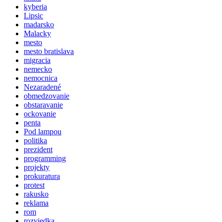
kyberia
Lipsic
madarsko
Malacky
mesto
mesto bratislava
migracia
nemecko
nemocnica
Nezaradené
obmedzovanie
obstaravanie
ockovanie
penta
Pod lampou
politika
prezident
programming
projekty
prokuratura
protest
rakusko
reklama
rom
rozviedka