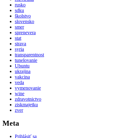
rusko
sdku
školstvo
slovensko
smer
sprenevera
stat
strava
syria
transparentnost
tunelovanie
Ubuntu
ukrajina
vakcina
veda
vymenovanie
wine
zdravotnictvo
ziskmajetku
zver
Meta
Prihlásiť sa