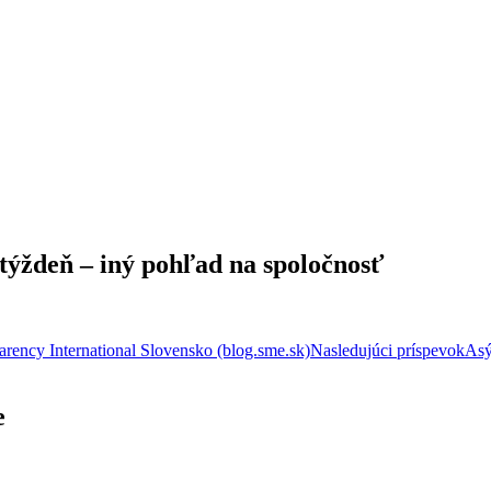
 .týždeň – iný pohľad na spoločnosť
arency International Slovensko (blog.sme.sk)
Nasledujúci príspevok
Asý
e