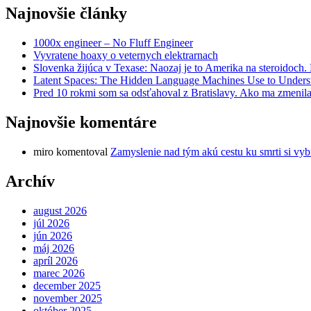
Najnovšie články
1000x engineer – No Fluff Engineer
Vyvratene hoaxy o veternych elektrarnach
Slovenka žijúca v Texase: Naozaj je to Amerika na steroidoch
Latent Spaces: The Hidden Language Machines Use to Understa
Pred 10 rokmi som sa odsťahoval z Bratislavy. Ako ma zmenila
Najnovšie komentáre
miro
komentoval
Zamyslenie nad tým akú cestu ku smrti si vyb
Archív
august 2026
júl 2026
jún 2026
máj 2026
apríl 2026
marec 2026
december 2025
november 2025
október 2025