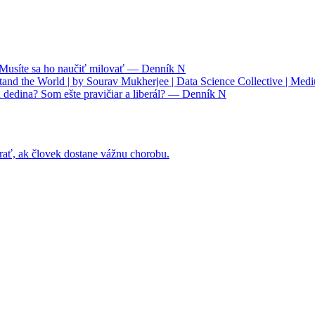
. Musíte sa ho naučiť milovať — Denník N
nd the World | by Sourav Mukherjee | Data Science Collective | Med
 dedina? Som ešte pravičiar a liberál? — Denník N
rať, ak človek dostane vážnu chorobu.