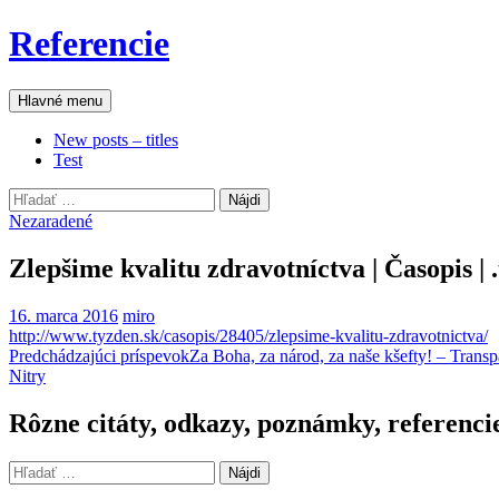
Preskočiť
Referencie
na
obsah
Hľadať
Hlavné menu
New posts – titles
Test
Hľadať:
Nezaradené
Zlepšime kvalitu zdravotníctva | Časopis |
16. marca 2016
miro
http://www.tyzden.sk/casopis/28405/zlepsime-kvalitu-zdravotnictva/
Navigácia
Predchádzajúci príspevok
Za Boha, za národ, za naše kšefty! – Transp
Nitry
článkami
Rôzne citáty, odkazy, poznámky, referenci
Hľadať: