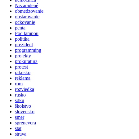
Nezaradené
obmedzovanie
obstaravanie
ockovanie
penta
Pod lampou
politika
prezident
programming
projekty
prokuratura
protest
rakusko
reklama
rom
rozviedka
rusko
sdku
školstvo
slovensko
smer
sprenevera
stat
strava