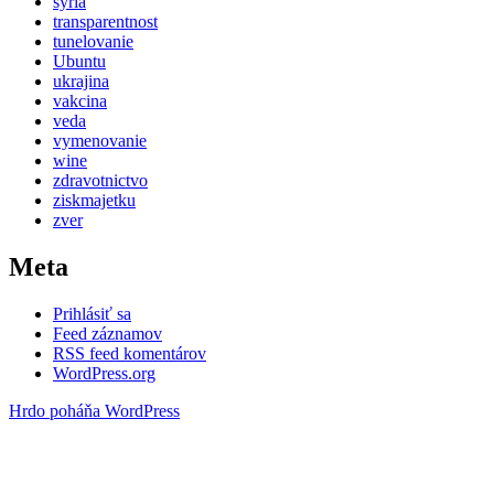
syria
transparentnost
tunelovanie
Ubuntu
ukrajina
vakcina
veda
vymenovanie
wine
zdravotnictvo
ziskmajetku
zver
Meta
Prihlásiť sa
Feed záznamov
RSS feed komentárov
WordPress.org
Hrdo poháňa WordPress