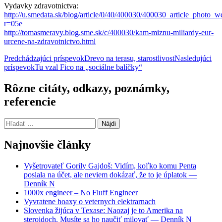
Vydavky zdravotnictva:
http://u.smedata.sk/blog/article/0/40/400030/400030_article_photo
r=05e
http://tomasmeravy.blog.sme.sk/c/400030/kam-miznu-miliardy-eur-
urcene-na-zdravotnictvo.html
Navigácia
Predchádzajúci príspevok
Drevo na terasu, starostlivost
Nasledujúci
príspevok
Tu vzal Fico na „sociálne balíčky“
článkami
Rôzne citáty, odkazy, poznámky,
referencie
Hľadať:
Najnovšie články
Vyšetrovateľ Gorily Gajdoš: Vidím, koľko komu Penta
poslala na účet, ale neviem dokázať, že to je úplatok —
Denník N
1000x engineer – No Fluff Engineer
Vyvratene hoaxy o veternych elektrarnach
Slovenka žijúca v Texase: Naozaj je to Amerika na
steroidoch. Musíte sa ho naučiť milovať — Denník N