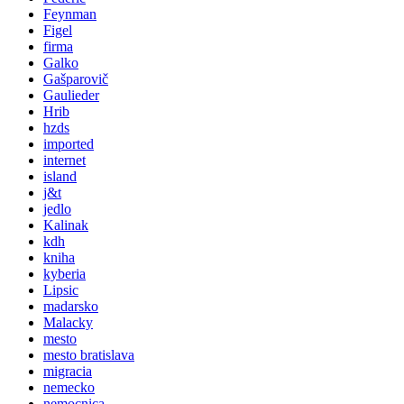
Feynman
Figel
firma
Galko
Gašparovič
Gaulieder
Hrib
hzds
imported
internet
island
j&t
jedlo
Kalinak
kdh
kniha
kyberia
Lipsic
madarsko
Malacky
mesto
mesto bratislava
migracia
nemecko
nemocnica