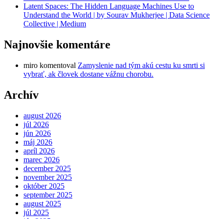
Latent Spaces: The Hidden Language Machines Use to
Understand the World | by Sourav Mukherjee | Data Science
Collective | Medium
Najnovšie komentáre
miro
komentoval
Zamyslenie nad tým akú cestu ku smrti si
vybrať, ak človek dostane vážnu chorobu.
Archív
august 2026
júl 2026
jún 2026
máj 2026
apríl 2026
marec 2026
december 2025
november 2025
október 2025
september 2025
august 2025
júl 2025