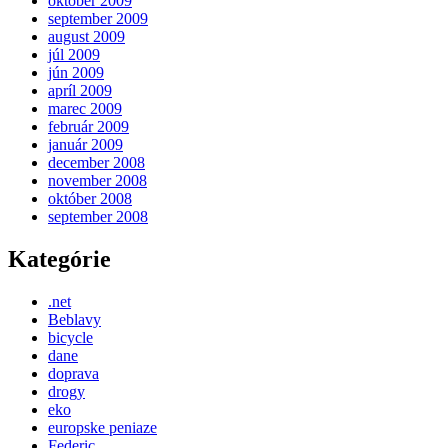
október 2009
september 2009
august 2009
júl 2009
jún 2009
apríl 2009
marec 2009
február 2009
január 2009
december 2008
november 2008
október 2008
september 2008
Kategórie
.net
Beblavy
bicycle
dane
doprava
drogy
eko
europske peniaze
Federic