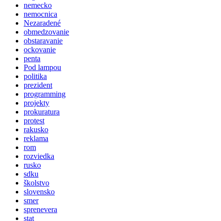
nemecko
nemocnica
Nezaradené
obmedzovanie
obstaravanie
ockovanie
penta
Pod lampou
politika
prezident
programming
projekty
prokuratura
protest
rakusko
reklama
rom
rozviedka
rusko
sdku
školstvo
slovensko
smer
sprenevera
stat