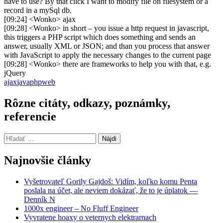
have to use? By that click I want to modify file on filesystem or a
record in a mySql db.
[09:24]
<
Wonko
>
ajax
[09:28]
<
Wonko
>
in short – you issue a http request in javascript,
this triggers a PHP script which does something and sends an
answer, usually XML or JSON; and than you process that answer
with JavaScript to apply the necessary changes to the current page
[09:28]
<
Wonko
>
there are frameworks to help you with that, e.g.
jQuery
ajax
java
php
web
Rôzne citáty, odkazy, poznámky,
referencie
Hľadať:
Najnovšie články
Vyšetrovateľ Gorily Gajdoš: Vidím, koľko komu Penta
poslala na účet, ale neviem dokázať, že to je úplatok —
Denník N
1000x engineer – No Fluff Engineer
Vyvratene hoaxy o veternych elektrarnach